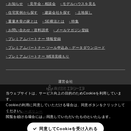
お知らせ
見学会・相談会
モデルハウスを見る
住宅実例から探す
建築会社を探す
土地探し
重量木骨の家とは
SE構法とは
特集
お問い合わせ・資料請求
メールマガジン登録
プレミアムパートナー 情報登録
プレミアムパートナー ツール申込み・データダウンロード
プレミアムパートナー WEB見積もり
運営会社
当ウェブサイトは、サービス向上の目的のためCookieを利用していま
す。
Cookieの利用に同意していただける場合は、同意ボタンをクリックして
ください。
プライバシーポリシー
閲覧を続ける場合には、同意していただいたものといたします。
Copyright© New Constructor’s Network. All rights reserved.
同意してCookieを受け入れる