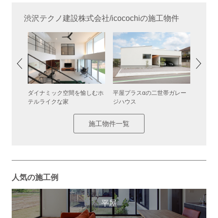
渋沢テクノ建設株式会社/icocochiの施工物件
ビングの
ダイナミック空間を愉しむホ
平屋プラスαの二世帯ガレー
光と風
テルライクな家
ジハウス
アの家
施工物件一覧
人気の施工例
平屋