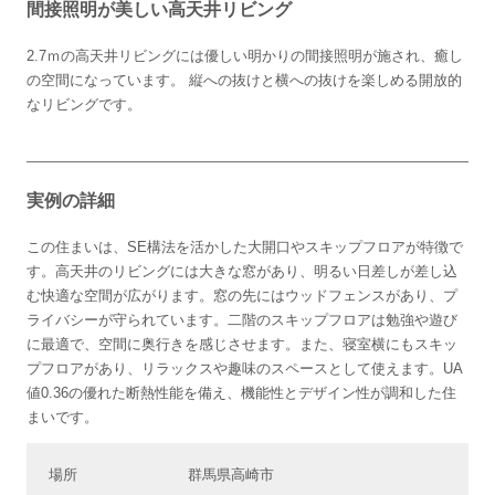
間接照明が美しい高天井リビング
2.7ｍの高天井リビングには優しい明かりの間接照明が施され、癒し
の空間になっています。 縦への抜けと横への抜けを楽しめる開放的
なリビングです。
実例の詳細
この住まいは、SE構法を活かした大開口やスキップフロアが特徴で
す。高天井のリビングには大きな窓があり、明るい日差しが差し込
む快適な空間が広がります。窓の先にはウッドフェンスがあり、プ
ライバシーが守られています。二階のスキップフロアは勉強や遊び
に最適で、空間に奥行きを感じさせます。また、寝室横にもスキッ
プフロアがあり、リラックスや趣味のスペースとして使えます。UA
値0.36の優れた断熱性能を備え、機能性とデザイン性が調和した住
まいです。
場所
群馬県高崎市