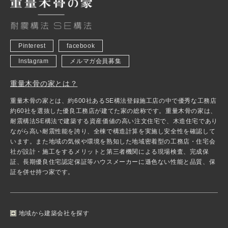
Pinterest
facebook
Instagram
メルマガ会員募集
重量木骨の家とは？
重量木骨の家とは、約600社あるSE構法登録施工店の中で優秀な工務店
約60社を選抜した優良工務店が建てた家の総称です。重量木骨の家は、
耐震構法SE構法で建築する資産価値の高い注文住宅で、木造住宅であり
ながら高い耐震性能を誇り、全棟で構造計算を実施し安全性を確認して
います。また地域の気候や環境を熟知した地域密着型の工務店・住宅会
社が設計・施工をするメリットと第三者機関による現場検査、完成保
証、長期優良住宅認定保証等ハウスメーカーに遜色ない性能と品質、保
証を併せ持つ家です。
地域から建築会社を探す