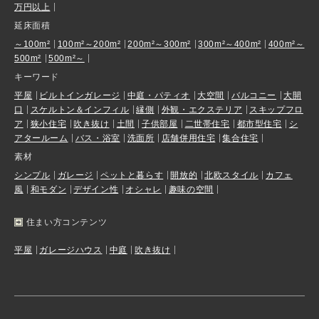
万円以上
延床面積
～100m²
100m²～200m²
200m²～300m²
300m²～400m²
400m²～
500m²
500m²～
キーワード
平屋
ビルトインガレージ
中庭・パティオ
大空間
バルコニー
大開
口
スケルトン＆インフィル
縁側
外観・エクステリア
スキップフロ
ア
狭小住宅
吹き抜け
土間
子供部屋
二世帯住宅
都市型住宅
シ
アタールーム
バス・浴室
洗面所
店舗併用住宅
集合住宅
素材
シンプル
ガレージ
ペットと暮らす
開放的
北欧スタイル
カフェ
風
和モダン
デザイン性
オシャレ
趣味の空間
住まい方コンテンツ
平屋
ガレージハウス
中庭
吹き抜け