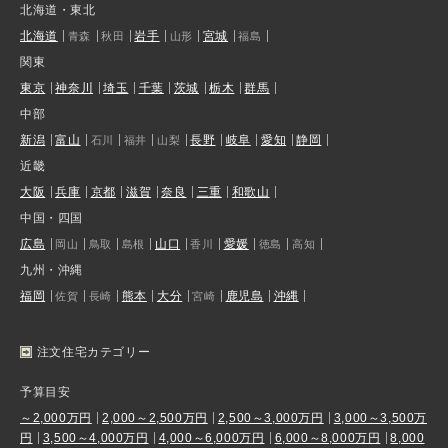
北海道・東北
北海道
岩手
宮城
青森
秋田
山形
福島
関東
東京
神奈川
埼玉
千葉
茨城
栃木
群馬
中部
新潟
富山
長野
岐阜
愛知
静岡
石川
福井
山梨
近畿
大阪
兵庫
京都
滋賀
奈良
三重
和歌山
中国・四国
広島
山口
愛媛
岡山
鳥取
島根
香川
徳島
高知
九州・沖縄
福岡
熊本
大分
鹿児島
沖縄
佐賀
長崎
宮崎
注文住宅カテゴリー
予算目安
～2,000万円
2,000～2,500万円
2,500～3,000万円
3,000～3,500万
円
3,500～4,000万円
4,000～6,000万円
6,000～8,000万円
8,000