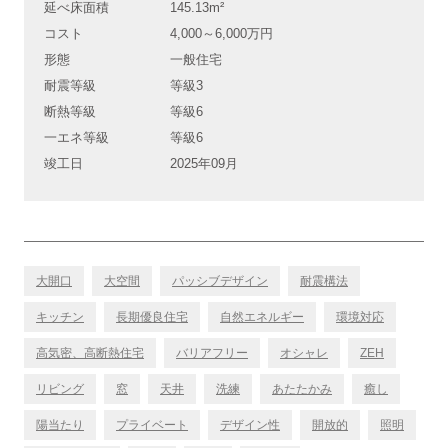
延べ床面積
145.13m²
コスト
4,000～6,000万円
形態
一般住宅
耐震等級
等級3
断熱等級
等級6
一エネ等級
等級6
竣工日
2025年09月
大開口
大空間
パッシブデザイン
耐震構法
キッチン
長期優良住宅
自然エネルギー
環境対応
高気密、高断熱住宅
バリアフリー
オシャレ
ZEH
リビング
窓
天井
洗練
あたたかみ
癒し
陽当たり
プライベート
デザイン性
開放的
照明