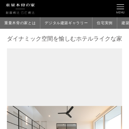
重量木骨の家とは
デジタル建築ギャラリー
住宅実例
建
ダイナミック空間を愉しむホテルライクな家