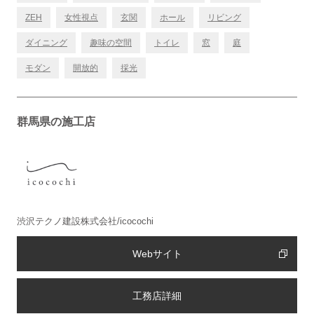
ZEH
女性視点
玄関
ホール
リビング
ダイニング
趣味の空間
トイレ
窓
庭
モダン
開放的
採光
群馬県の施工店
渋沢テクノ建設株式会社/icocochi
Webサイト
工務店詳細