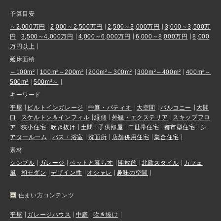
予算目安
～2,000万円
2,000～2,500万円
2,500～3,000万円
3,000～3,500万
円
3,500～4,000万円
4,000～6,000万円
6,000～8,000万円
8,000
万円以上
延床面積
～100m²
100m²～200m²
200m²～300m²
300m²～400m²
400m²～
500m²
500m²～
キーワード
平屋
ビルトインガレージ
中庭・パティオ
大空間
バルコニー
大開
口
スケルトン＆インフィル
縁側
外観・エクステリア
スキップフロ
ア
狭小住宅
吹き抜け
土間
子供部屋
二世帯住宅
都市型住宅
シ
アタールーム
バス・浴室
洗面所
店舗併用住宅
集合住宅
素材
シンプル
ガレージ
ペットと暮らす
開放的
北欧スタイル
カフェ
風
和モダン
デザイン性
オシャレ
趣味の空間
住まい方コンテンツ
平屋
ガレージハウス
中庭
吹き抜け