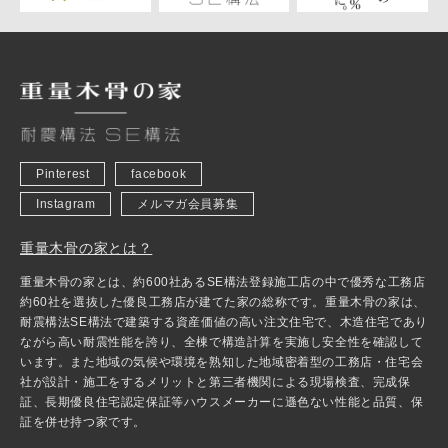
Pinterest
facebook
Instagram
メルマガ会員募集
重量木骨の家とは？
重量木骨の家とは、約600社あるSE構法登録施工店の中で優秀な工務店
約60社を選抜した優良工務店が建てた家の総称です。重量木骨の家は、
耐震構法SE構法で建築する資産価値の高い注文住宅で、木造住宅であり
ながら高い耐震性能を誇り、全棟で構造計算を実施し安全性を確認して
います。また地域の気候や環境を熟知した地域密着型の工務店・住宅会
社が設計・施工をするメリットと第三者機関による現場検査、完成保
証、長期優良住宅認定保証等ハウスメーカーに遜色ない性能と品質、保
証を併せ持つ家です。