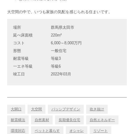
大空間の中で、いつも家族の気配を感じられる住まいです。
場所
群馬県太田市
延べ床面積
220m²
コスト
6,000～8,000万円
形態
一般住宅
耐震等級
等級3
一エネ等級
等級6
竣工日
2022年03月
大開口
大空間
パッシブデザイン
吹き抜け
耐震構法
自然素材
長期優良住宅
自然エネルギー
環境対応
ペットと暮らす
オシャレ
リゾート