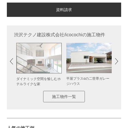
渋沢テクノ建設株式会社/icocochiの施工物件
ビングの
平屋プラスαの二世帯ガレー
光と風
ダイナミック空間を愉しむホ
ジハウス
アの家
テルライクな家
施工物件一覧