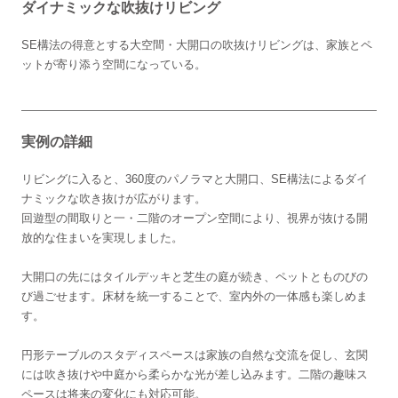
ダイナミックな吹抜けリビング
SE構法の得意とする大空間・大開口の吹抜けリビングは、家族とペ
ットが寄り添う空間になっている。
実例の詳細
リビングに入ると、360度のパノラマと大開口、SE構法によるダイ
ナミックな吹き抜けが広がります。
回遊型の間取りと一・二階のオープン空間により、視界が抜ける開
放的な住まいを実現しました。
大開口の先にはタイルデッキと芝生の庭が続き、ペットとものびの
び過ごせます。床材を統一することで、室内外の一体感も楽しめま
す。
円形テーブルのスタディスペースは家族の自然な交流を促し、玄関
には吹き抜けや中庭から柔らかな光が差し込みます。二階の趣味ス
ペースは将来の変化にも対応可能。