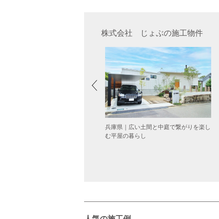
株式会社 じょぶの施工物件
地いい距離感で暮らす完全分離型二世
兵庫県｜広い土間と中庭で繋がりを楽し
住宅【大阪】
む平屋の暮らし
人気の施工例