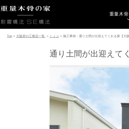
重量木骨
Top
>
大阪府の工務店一覧
>
じょぶ
>
施工事例：通り土間が出迎えてくれる家【大
通り土間が出迎えて