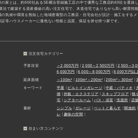
骨の家とは、約600社あるSE構法登録施工店の中で優秀な工務店約60社を選
E構法で建築する資産価値の高い注文住宅で、木造住宅でありながら高い耐震性
域の気候や環境を熟知した地域密着型の工務店・住宅会社が設計・施工をするメ
保証等ハウスメーカーに遜色ない性能と品質、保証を併せ持つ家です。
注文住宅カテゴリー
予算目安
～2,000万円
2,000～2,500万円
2,500～3,
6,000万円
6,000～8,000万円
8,000万円以
延床面積
～100m²
100m²～200m²
200m²～300m²
キーワード
平屋
ビルトインガレージ
中庭・パティオ
側
外観・エクステリア
スキップフロア
狭
宅
シアタールーム
バス・浴室
洗面所
店
素材
シンプル
ガレージ
ペットと暮らす
開放的
レ
趣味の空間
住まい方コンテンツ