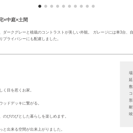
宅×中庭×土間
、ダークグレーと植栽のコントラストが美しい外観。 ガレージには車3台、自
りプライバシーにも配慮しました。
場
延
敷
しく目を惹くお家。
コ
形
ウッドデッキに繋がる。
耐
竣
、のびのびとした暮らしを楽しめます。
っと出来る空間が出来上がりました。