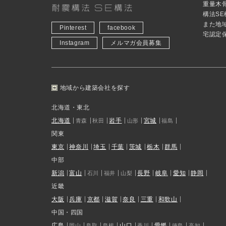
重量木
構法S
また地
Pinterest
facebook
宅認定
Instagram
メルマガ会員募集
地域から建築会社を探す
北海道・東北
北海道
岩手
宮城
青森
秋田
山形
福島
関東
東京
神奈川
埼玉
千葉
茨城
栃木
群馬
中部
新潟
富山
長野
岐阜
愛知
静岡
石川
福井
山梨
近畿
大阪
兵庫
京都
滋賀
奈良
三重
和歌山
中国・四国
広島
山口
愛媛
岡山
鳥取
島根
香川
徳島
高知