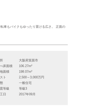
転車もバイクもゆったり置ける広さ。 正面の
所
大阪府箕面市
べ床面積
106.27m²
地面積
198.07m²
スト
2,500～3,000万円
態
一般住宅
震等級
等級3
工日
2017年09月