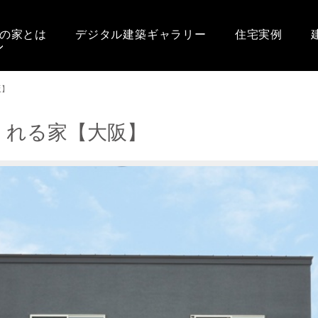
の家とは
デジタル建築ギャラリー
住宅実例
阪】
くれる家【大阪】