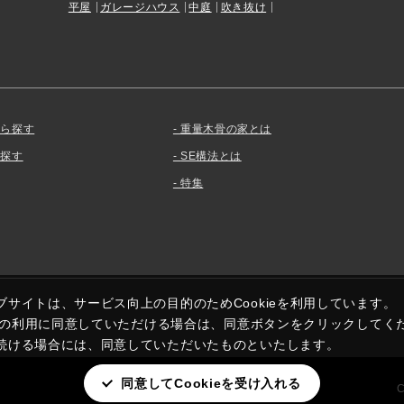
平屋
ガレージハウス
中庭
吹き抜け
から探す
重量木骨の家とは
を探す
SE構法とは
特集
ブサイトは、サービス向上の目的のためCookieを利用しています。
kieの利用に同意していただける場合は、同意ボタンをクリックしてく
続ける場合には、同意していただいたものといたします。
同意してCookieを受け入れる
C