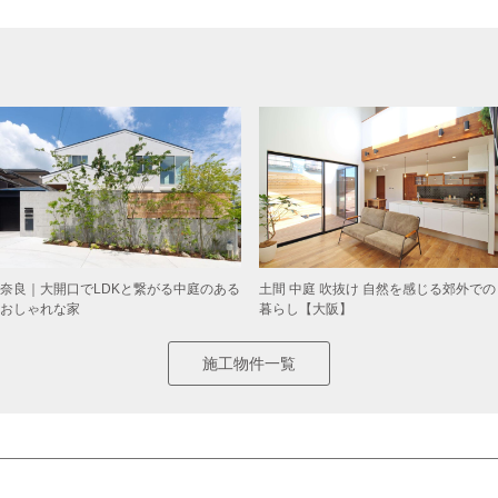
奈良｜大開口でLDKと繋がる中庭のある
土間 中庭 吹抜け 自然を感じる郊外での
おしゃれな家
暮らし【大阪】
施工物件一覧