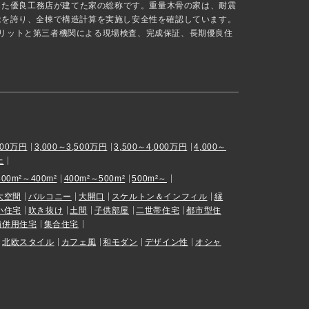
抜した優良工務店が建てた家の総称です。重量木骨の家は、耐震
能を誇り、全棟で構造計算を実施し安全性を確認しています。
リットと第三者機関による現場検査、完成保証、長期優良住
000万円
3,000～3,500万円
3,500～4,000万円
4,000～
上
300m²～400m²
400m²～500m²
500m²～
大空間
バルコニー
大開口
スケルトン＆インフィル
縁
小住宅
吹き抜け
土間
子供部屋
二世帯住宅
都市型住
舗併用住宅
集合住宅
北欧スタイル
カフェ風
和モダン
デザイン性
オシャ