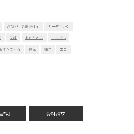
高気密、高断熱住宅
ガーデニング
ぎ
洗練
あたたかみ
シンプル
街並をつくる
通風
採光
エコ
店詳細