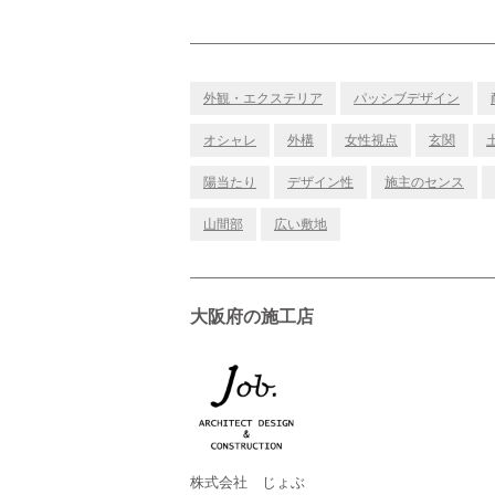
外観・エクステリア
パッシブデザイン
オシャレ
外構
女性視点
玄関
陽当たり
デザイン性
施主のセンス
山間部
広い敷地
大阪府の施工店
株式会社 じょぶ