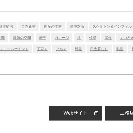
耐震構法
自然素材
国産の木材
環境対応
スケルトン＆インフィル
土間
趣味の空間
軒先
ガレージ
柱
外壁
屋根
くつろ
チャームポイント
子育て
クルマ
緑化
田舎暮らし
眺望
Webサイト
工務