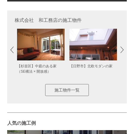
株式会社 和工務店の施工物件
【調布
【杉並区】中庭のある家
【日野市】北欧モダンの家
が心地よ
（SE構法 × 開放感）
帯住宅
）
施工物件一覧
人気の施工例