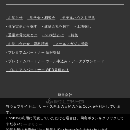
お知らせ
見学会・相談会
モデルハウスを見る
住宅実例から探す
建築会社を探す
土地探し
重量木骨の家とは
SE構法とは
特集
お問い合わせ・資料請求
メールマガジン登録
プレミアムパートナー 情報登録
プレミアムパートナー ツール申込み・データダウンロード
プレミアムパートナー WEB見積もり
運営会社
当ウェブサイトは、サービス向上の目的のためCookieを利用していま
す。
Cookieの利用に同意していただける場合は、同意ボタンをクリックして
ください。
プライバシーポリシー
閲覧を続ける場合には、同意していただいたものといたします。