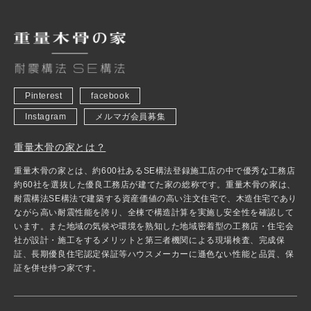
Pinterest
facebook
Instagram
メルマガ会員募集
重量木骨の家とは？
重量木骨の家とは、約600社あるSE構法登録施工店の中で優秀な工務店
約60社を選抜した優良工務店が建てた家の総称です。重量木骨の家は、
耐震構法SE構法で建築する資産価値の高い注文住宅で、木造住宅であり
ながら高い耐震性能を誇り、全棟で構造計算を実施し安全性を確認して
います。また地域の気候や環境を熟知した地域密着型の工務店・住宅会
社が設計・施工をするメリットと第三者機関による現場検査、完成保
証、長期優良住宅認定保証等ハウスメーカーに遜色ない性能と品質、保
証を併せ持つ家です。