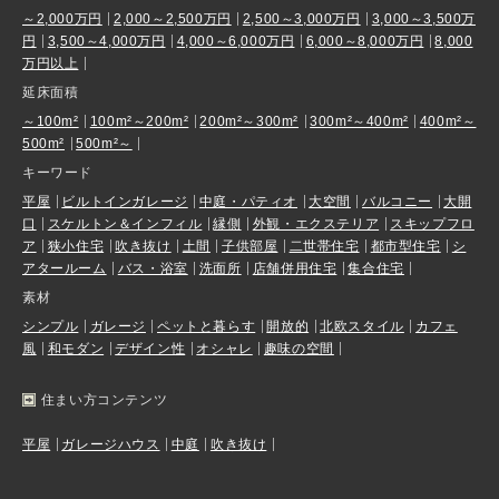
～2,000万円
2,000～2,500万円
2,500～3,000万円
3,000～3,500万
円
3,500～4,000万円
4,000～6,000万円
6,000～8,000万円
8,000
万円以上
延床面積
～100m²
100m²～200m²
200m²～300m²
300m²～400m²
400m²～
500m²
500m²～
キーワード
平屋
ビルトインガレージ
中庭・パティオ
大空間
バルコニー
大開
口
スケルトン＆インフィル
縁側
外観・エクステリア
スキップフロ
ア
狭小住宅
吹き抜け
土間
子供部屋
二世帯住宅
都市型住宅
シ
アタールーム
バス・浴室
洗面所
店舗併用住宅
集合住宅
素材
シンプル
ガレージ
ペットと暮らす
開放的
北欧スタイル
カフェ
風
和モダン
デザイン性
オシャレ
趣味の空間
住まい方コンテンツ
平屋
ガレージハウス
中庭
吹き抜け