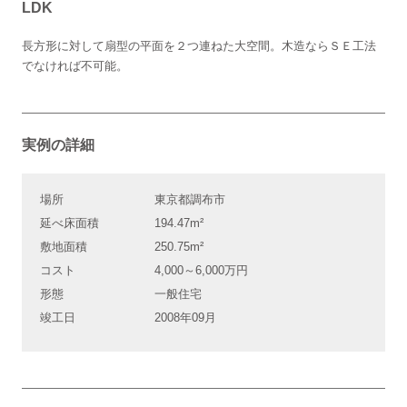
LDK
長方形に対して扇型の平面を２つ連ねた大空間。木造ならＳＥ工法
でなければ不可能。
実例の詳細
場所
東京都調布市
延べ床面積
194.47m²
敷地面積
250.75m²
コスト
4,000～6,000万円
形態
一般住宅
竣工日
2008年09月