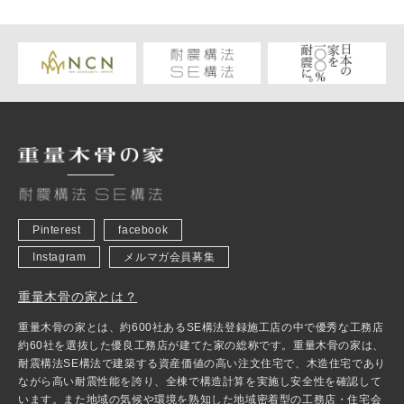
Pinterest
facebook
Instagram
メルマガ会員募集
重量木骨の家とは？
重量木骨の家とは、約600社あるSE構法登録施工店の中で優秀な工務店
約60社を選抜した優良工務店が建てた家の総称です。重量木骨の家は、
耐震構法SE構法で建築する資産価値の高い注文住宅で、木造住宅であり
ながら高い耐震性能を誇り、全棟で構造計算を実施し安全性を確認して
います。また地域の気候や環境を熟知した地域密着型の工務店・住宅会