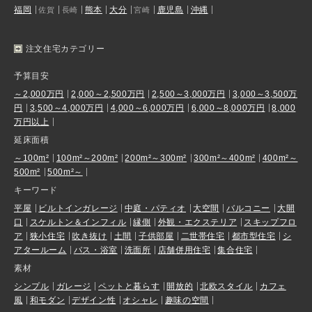
福岡
熊本
大分
鹿児島
沖縄
佐賀
長崎
宮崎
注文住宅カテゴリー
予算目安
～2,000万円
2,000～2,500万円
2,500～3,000万円
3,000～3,500万
円
3,500～4,000万円
4,000～6,000万円
6,000～8,000万円
8,000
万円以上
延床面積
～100m²
100m²～200m²
200m²～300m²
300m²～400m²
400m²～
500m²
500m²～
キーワード
平屋
ビルトインガレージ
中庭・パティオ
大空間
バルコニー
大開
口
スケルトン＆インフィル
縁側
外観・エクステリア
スキップフロ
ア
狭小住宅
吹き抜け
土間
子供部屋
二世帯住宅
都市型住宅
シ
アタールーム
バス・浴室
洗面所
店舗併用住宅
集合住宅
素材
シンプル
ガレージ
ペットと暮らす
開放的
北欧スタイル
カフェ
風
和モダン
デザイン性
オシャレ
趣味の空間