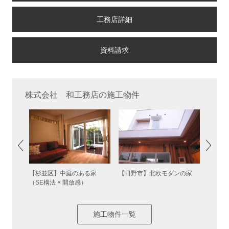
工務店詳細
株式会社 和工務店の施工物件
が心地よ
【杉並区】中庭のある家
【日野市】北欧モダンの家
【調布
帯住宅
（SE構法 × 開放感）
）
施工物件一覧