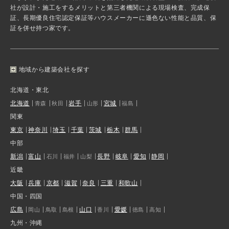
社が設計・施工をするメリットと第三者機関による現場検査、完成保
証、長期優良住宅認定保証等ハウスメーカーに遜色ない性能と品質、保
証を併せ持つ家です。
地域から建築会社を探す
北海道・東北
北海道
岩手
宮城
青森
秋田
山形
福島
関東
東京
神奈川
埼玉
千葉
茨城
栃木
群馬
中部
新潟
富山
長野
岐阜
愛知
静岡
石川
福井
山梨
近畿
大阪
兵庫
京都
滋賀
奈良
三重
和歌山
中国・四国
広島
山口
愛媛
岡山
鳥取
島根
香川
徳島
高知
九州・沖縄