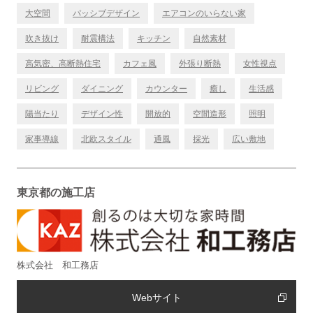
大空間
パッシブデザイン
エアコンのいらない家
吹き抜け
耐震構法
キッチン
自然素材
高気密、高断熱住宅
カフェ風
外張り断熱
女性視点
リビング
ダイニング
カウンター
癒し
生活感
陽当たり
デザイン性
開放的
空間造形
照明
家事導線
北欧スタイル
通風
採光
広い敷地
東京都の施工店
株式会社 和工務店
Webサイト