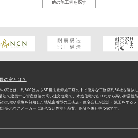
他の施工例を探す
骨の家とは？
骨の家とは、約600社あるSE構法登録施工店の中で優秀な工務店約60社を選
E構法で建築する資産価値の高い注文住宅で、木造住宅でありながら高い耐震性
域の気候や環境を熟知した地域密着型の工務店・住宅会社が設計・施工をするメ
保証等ハウスメーカーに遜色ない性能と品質、保証を併せ持つ家です。