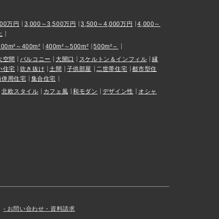
000万円
3,000～3,500万円
3,500～4,000万円
4,000～
上
300m²～400m²
400m²～500m²
500m²～
大空間
バルコニー
大開口
スケルトン＆インフィル
縁
小住宅
吹き抜け
土間
子供部屋
二世帯住宅
都市型住
舗併用住宅
集合住宅
北欧スタイル
カフェ風
和モダン
デザイン性
オシャ
お問い合わせ・資料請求