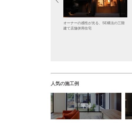
オーナーの感性が光る、SE構法の三階
Ｋ邸
建て店舗併用住宅
人気の施工例
平屋