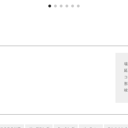
場
延
コ
形
竣