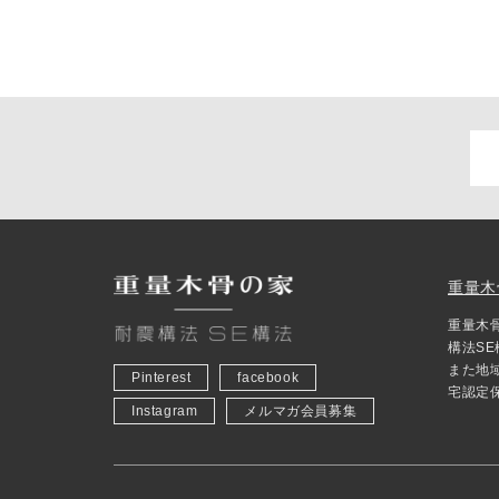
重量木
重量木
構法S
また地
Pinterest
facebook
宅認定
Instagram
メルマガ会員募集