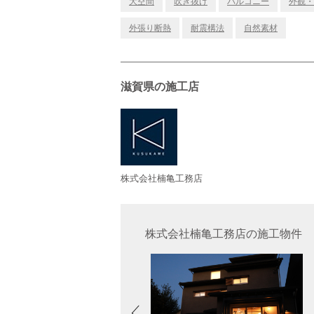
大空間
吹き抜け
バルコニー
外観・
外張り断熱
耐震構法
自然素材
滋賀県の施工店
株式会社楠亀工務店
株式会社楠亀工務店の施工物件