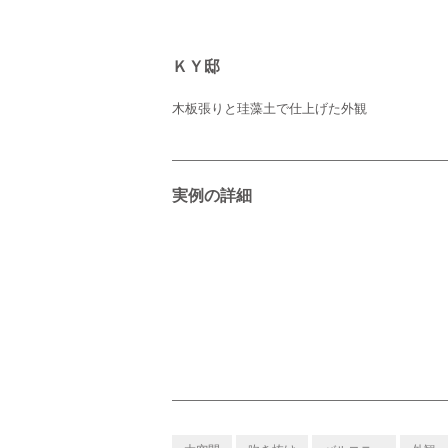
ＫＹ邸
木板張りと珪藻土で仕上げた外観
実例の詳細