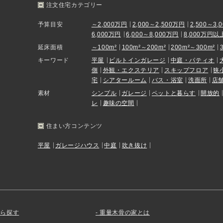
注文住宅カテゴリー
予算目安
～2,000万円
2,000～2,500万円
2,500～3,
6,000万円
6,000～8,000万円
8,000万円以
延床面積
～100m²
100m²～200m²
200m²～300m²
キーワード
平屋
ビルトインガレージ
中庭・パティオ
側
外観・エクステリア
スキップフロア
狭
宅
シアタールーム
バス・浴室
洗面所
店
素材
シンプル
ガレージ
ペットと暮らす
開放的
レ
趣味の空間
住まい方コンテンツ
平屋
ガレージハウス
中庭
吹き抜け
から探す
重量木骨の家とは