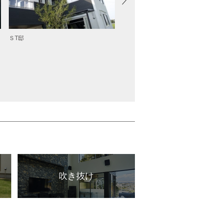
ＳT邸
ＫＹ邸
吹き抜け