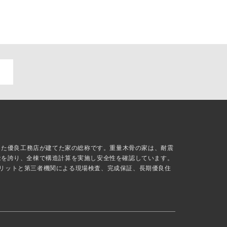
抜した優良工務店が建てた家の総称です。重量木骨の家は、耐震
能を誇り、全棟で構造計算を実施し安全性を確認しています。
リットと第三者機関による現場検査、完成保証、長期優良住