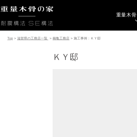
重量木骨
Top
>
滋賀県の工務店一覧
>
楠亀工務店
>
施工事例：ＫＹ邸
ＫＹ邸