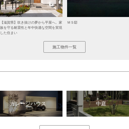
【滋賀県】吹き抜けの夢から平屋へ。家
ＭＳ邸
族を守る耐震性と年中快適な空間を実現
した住まい
施工物件一覧
ガレージハウス
中庭