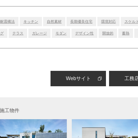
耐震構法
キッチン
自然素材
長期優良住宅
環境対応
スケル
グ
テラス
ガレージ
モダン
デザイン性
開放的
蓄熱
Webサイト
工務
の施工物件