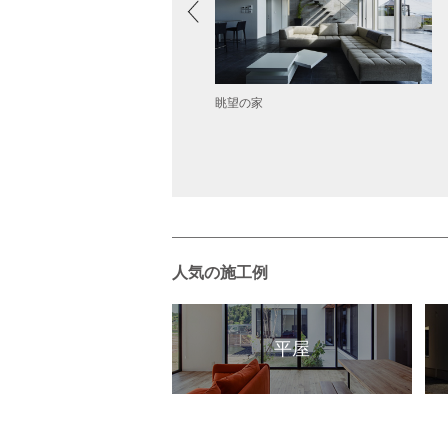
然の家
眺望の家
人気の施工例
平屋