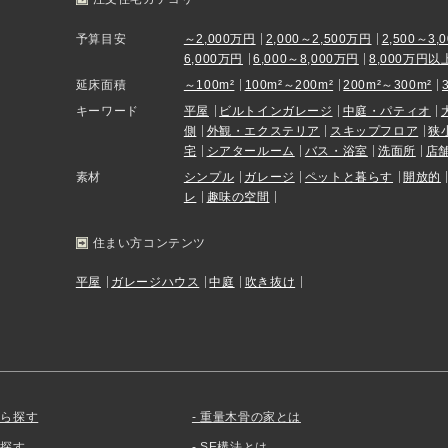
予算目安
～2,000万円
2,000～2,500万円
2,500～3,
6,000万円
6,000～8,000万円
8,000万円以
延床面積
～100m²
100m²～200m²
200m²～300m²
キーワード
平屋
ビルトインガレージ
中庭・パティオ
側
外観・エクステリア
スキップフロア
狭
宅
シアタールーム
バス・浴室
洗面所
店
素材
シンプル
ガレージ
ペットと暮らす
開放的
レ
趣味の空間
住まい方コンテンツ
平屋
ガレージハウス
中庭
吹き抜け
から探す
重量木骨の家とは
を探す
SE構法とは