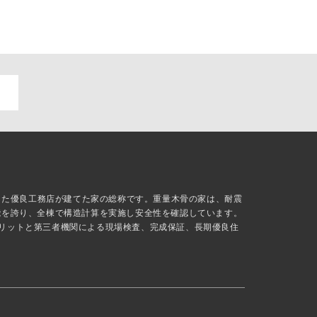
抜した優良工務店が建てた家の総称です。重量木骨の家は、耐震
能を誇り、全棟で構造計算を実施し安全性を確認しています。
リットと第三者機関による現場検査、完成保証、長期優良住