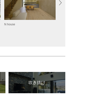
N house
WS House
吹き抜け