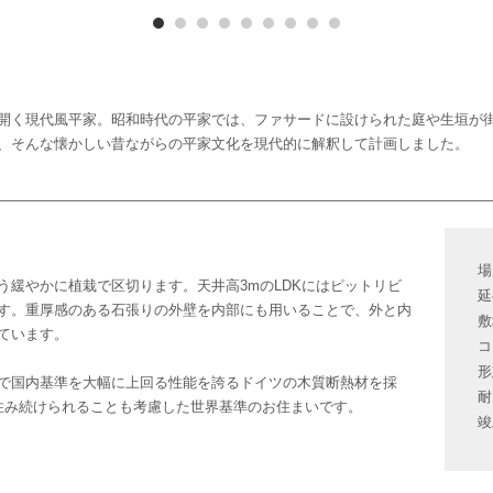
開く現代風平家。昭和時代の平家では、ファサードに設けられた庭や生垣が
、そんな懐かしい昔ながらの平家文化を現代的に解釈して計画しました。
場
う緩やかに植栽で区切ります。天井高3mのLDKにはピットリビ
延
す。重厚感のある石張りの外壁を内部にも用いることで、外と内
敷
ています。
コ
形
で国内基準を大幅に上回る性能を誇るドイツの木質断熱材を採
耐
住み続けられることも考慮した世界基準のお住まいです。
竣