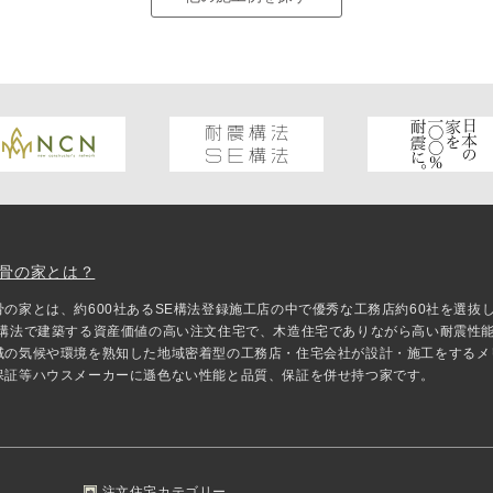
骨の家とは？
骨の家とは、約600社あるSE構法登録施工店の中で優秀な工務店約60社を選
E構法で建築する資産価値の高い注文住宅で、木造住宅でありながら高い耐震性
域の気候や環境を熟知した地域密着型の工務店・住宅会社が設計・施工をするメ
保証等ハウスメーカーに遜色ない性能と品質、保証を併せ持つ家です。
注文住宅カテゴリー