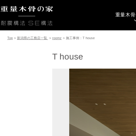
重量木骨
Top
>
新潟県の工務店一覧
>
roomz
>
施工事例：T house
T house