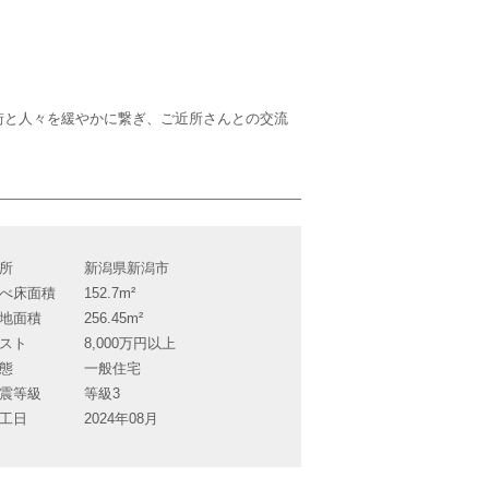
街と人々を緩やかに繋ぎ、ご近所さんとの交流
所
新潟県新潟市
べ床面積
152.7m²
地面積
256.45m²
スト
8,000万円以上
態
一般住宅
震等級
等級3
工日
2024年08月