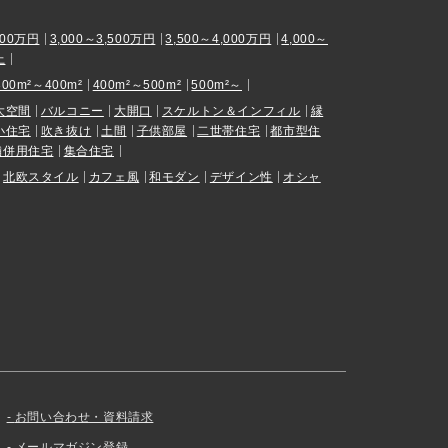
000万円
3,000～3,500万円
3,500～4,000万円
4,000～
上
300m²～400m²
400m²～500m²
500m²～
大空間
バルコニー
大開口
スケルトン＆インフィル
縁
小住宅
吹き抜け
土間
子供部屋
二世帯住宅
都市型住
舗併用住宅
集合住宅
北欧スタイル
カフェ風
和モダン
デザイン性
オシャ
お問い合わせ・資料請求
メールマガジン登録