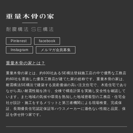
Pinterest
facebook
Instagram
メルマガ会員募集
重量木骨の家とは？
重量木骨の家とは、約600社あるSE構法登録施工店の中で優秀な工務店
約60社を選抜した優良工務店が建てた家の総称です。重量木骨の家は、
耐震構法SE構法で建築する資産価値の高い注文住宅で、木造住宅であり
ながら高い耐震性能を誇り、全棟で構造計算を実施し安全性を確認して
います。また地域の気候や環境を熟知した地域密着型の工務店・住宅会
社が設計・施工をするメリットと第三者機関による現場検査、完成保
証、長期優良住宅認定保証等ハウスメーカーに遜色ない性能と品質、保
証を併せ持つ家です。