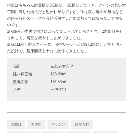
構造はもちろん耐震構法SE構法。SE構法と言うと、スパンの長い大
空間に適した構法だと思われがちですが、実は狭小地や変形地など
の限られたスペースを有効活用するために無くてはならない存在な
のです。
1階部分が丈夫な構造によって支えられていることで、2階部分をせ
り出して、居室を増やすことができました。
1階はLDKと駐車スペース、寝室や子ども部屋は2階に、と割り切っ
た設計で、延床面積も十分に確保できました。
場所
京都府右京区
延べ床面積
128.29m²
敷地面積
115.53m²
形態
一般住宅
大開口
大空間
キッチン
自然素材