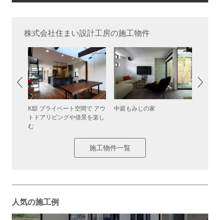
株式会社住まい設計工房の施工物件
 遊び心
K邸 プライベート空間で アウ
中庭もみじの家
リビン
屋内の高
トドアリビングや借景を楽し
る「木
した空間
む
施工物件一覧
人気の施工例