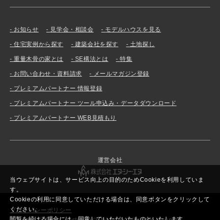
お知らせ
見学会・相談会
モデルハウスを見る
住宅実例から探す
建築会社を探す
土地探し
重量木骨の家とは
SE構法とは
特集
お問い合わせ・資料請求
メールマガジン登録
プレミアムパートナー 情報登録
プレミアムパートナー ツール申込み・データダウンロード
プレミアムパートナー WEB見積もり
運営会社
当ウェブサイトは、サービス向上の目的のためCookieを利用していま
す。
Cookieの利用に同意していただける場合は、同意ボタンをクリックして
ください。
プライバシーポリシー
閲覧を続ける場合には、同意していただいたものといたします。