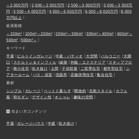
～2,000万円
2,000～2,500万円
2,500～3,000万円
3,000～3,500万
円
3,500～4,000万円
4,000～6,000万円
6,000～8,000万円
8,000
万円以上
延床面積
～100m²
100m²～200m²
200m²～300m²
300m²～400m²
400m²～
500m²
500m²～
キーワード
平屋
ビルトインガレージ
中庭・パティオ
大空間
バルコニー
大開
口
スケルトン＆インフィル
縁側
外観・エクステリア
スキップフロ
ア
狭小住宅
吹き抜け
土間
子供部屋
二世帯住宅
都市型住宅
シ
アタールーム
バス・浴室
洗面所
店舗併用住宅
集合住宅
素材
シンプル
ガレージ
ペットと暮らす
開放的
北欧スタイル
カフェ
風
和モダン
デザイン性
オシャレ
趣味の空間
住まい方コンテンツ
平屋
ガレージハウス
中庭
吹き抜け