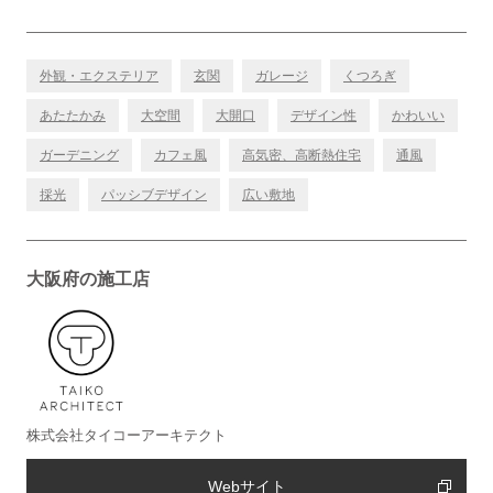
外観・エクステリア
玄関
ガレージ
くつろぎ
あたたかみ
大空間
大開口
デザイン性
かわいい
ガーデニング
カフェ風
高気密、高断熱住宅
通風
採光
パッシブデザイン
広い敷地
大阪府の施工店
株式会社タイコーアーキテクト
Webサイト