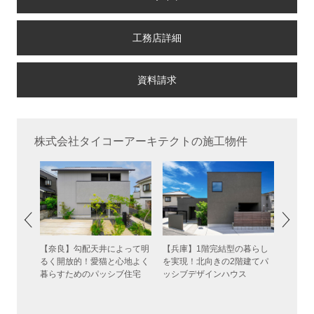
工務店詳細
株式会社タイコーアーキテクトの施工物件
意識しつ
【奈良】勾配天井によって明
【兵庫】1階完結型の暮らし
【大阪
に仕上げ
るく開放的！愛猫と心地よく
を実現！北向きの2階建てパ
素材感
ジハウス
暮らすためのパッシブ住宅
ッシブデザインハウス
デザイ
庭のあ
ザイン