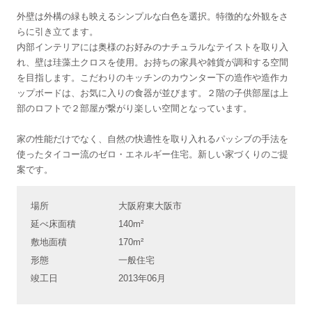
外壁は外構の緑も映えるシンプルな白色を選択。特徴的な外観をさ
らに引き立てます。
内部インテリアには奥様のお好みのナチュラルなテイストを取り入
れ、壁は珪藻土クロスを使用。お持ちの家具や雑貨が調和する空間
を目指します。こだわりのキッチンのカウンター下の造作や造作カ
ップボードは、お気に入りの食器が並びます。２階の子供部屋は上
部のロフトで２部屋が繋がり楽しい空間となっています。
家の性能だけでなく、自然の快適性を取り入れるパッシブの手法を
使ったタイコー流のゼロ・エネルギー住宅。新しい家づくりのご提
案です。
場所
大阪府東大阪市
延べ床面積
140m²
敷地面積
170m²
形態
一般住宅
竣工日
2013年06月