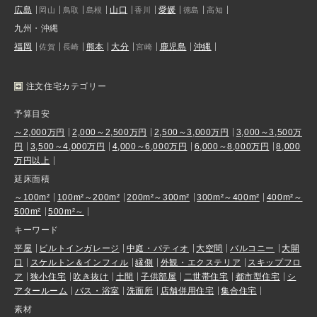
広島
山口
愛媛
岡山
鳥取
島根
香川
徳島
高知
九州・沖縄
福岡
熊本
大分
鹿児島
沖縄
佐賀
長崎
宮崎
注文住宅カテゴリー
予算目安
～2,000万円
2,000～2,500万円
2,500～3,000万円
3,000～3,500万
円
3,500～4,000万円
4,000～6,000万円
6,000～8,000万円
8,000
万円以上
延床面積
～100m²
100m²～200m²
200m²～300m²
300m²～400m²
400m²～
500m²
500m²～
キーワード
平屋
ビルトインガレージ
中庭・パティオ
大空間
バルコニー
大開
口
スケルトン＆インフィル
縁側
外観・エクステリア
スキップフロ
ア
狭小住宅
吹き抜け
土間
子供部屋
二世帯住宅
都市型住宅
シ
アタールーム
バス・浴室
洗面所
店舗併用住宅
集合住宅
素材