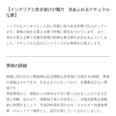
【インテリアと吹き抜けが魅力 光あふれるナチュラル
な家】
シンプルなスッキリとした白い外観に味のある外構で仕上がってい
ます。屋根の傾きを変える事で外観に変化をつけています。また、
傾きを変える事で太陽光発電の効果を最大限引き出せるようにしま
した。ナチュラルな石のエントランスがお客様をお迎えします。
実例の詳細
南側に田が広がり開放感のある閑静な住宅地に立地するU様邸。東側
の道路は４ｍですが、行き止まりになっており、交通量は少ない環
境です。
周辺環境から、南面からの採光を十分に取り入れることのできる立
地と判断。合わせて、高断熱で省エネ住宅とし、太陽光発電も積極
的に利用することで「平成24年度住宅のゼロ・エネルギー化推進事
業」のエントリー物件とし、設計計画していくものとしました。