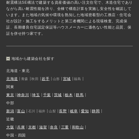
耐震構法SE構法で建築する資産価値の高い注文住宅で、木造住宅であり
ながら高い耐震性能を誇り、全棟で構造計算を実施し安全性を確認して
います。また地域の気候や環境を熟知した地域密着型の工務店・住宅会
社が設計・施工をするメリットと第三者機関による現場検査、完成保
証、長期優良住宅認定保証等ハウスメーカーに遜色ない性能と品質、保
証を併せ持つ家です。
地域から建築会社を探す
北海道・東北
北海道
岩手
宮城
青森
秋田
山形
福島
関東
東京
神奈川
埼玉
千葉
茨城
栃木
群馬
中部
新潟
富山
長野
岐阜
愛知
静岡
石川
福井
山梨
近畿
大阪
兵庫
京都
滋賀
奈良
三重
和歌山
中国・四国