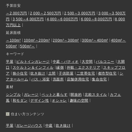
予算目安
～2,000万円
2,000～2,500万円
2,500～3,000万円
3,000～3,500万
円
3,500～4,000万円
4,000～6,000万円
6,000～8,000万円
8,000
万円以上
延床面積
～100m²
100m²～200m²
200m²～300m²
300m²～400m²
400m²～
500m²
500m²～
キーワード
平屋
ビルトインガレージ
中庭・パティオ
大空間
バルコニー
大開
口
スケルトン＆インフィル
縁側
外観・エクステリア
スキップフロ
ア
狭小住宅
吹き抜け
土間
子供部屋
二世帯住宅
都市型住宅
シ
アタールーム
バス・浴室
洗面所
店舗併用住宅
集合住宅
素材
シンプル
ガレージ
ペットと暮らす
開放的
北欧スタイル
カフェ
風
和モダン
デザイン性
オシャレ
趣味の空間
住まい方コンテンツ
平屋
ガレージハウス
中庭
吹き抜け