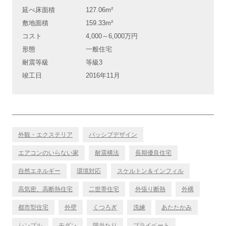
延べ床面積
127.06m²
敷地面積
159.33m²
コスト
4,000～6,000万円
形態
一般住宅
耐震等級
等級3
竣工日
2016年11月
外観・エクステリア
パッシブデザイン
エアコンのいらない家
耐震構法
長期優良住宅
自然エネルギー
環境対応
スケルトン＆インフィル
高気密、高断熱住宅
二世帯住宅
外張り断熱
外構
都市型住宅
外壁
くつろぎ
洗練
あたたかみ
シンプル
モダン
陽当たり
プライベート