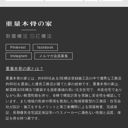
Pinterest
facebook
Instagram
メルマガ会員募集
重量木骨の家とは？
重量木骨の家とは、約600社あるSE構法登録施工店の中で優秀な工務店
約60社を選抜した優良工務店が建てた家の総称です。重量木骨の家は、
耐震構法SE構法で建築する資産価値の高い注文住宅で、木造住宅であり
ながら高い耐震性能を誇り、全棟で構造計算を実施し安全性を確認して
います。また地域の気候や環境を熟知した地域密着型の工務店・住宅会
社が設計・施工をするメリットと第三者機関による現場検査、完成保
証、長期優良住宅認定保証等ハウスメーカーに遜色ない性能と品質、保
証を併せ持つ家です。