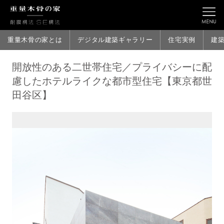
重量木骨の家とは
デジタル建築ギャラリー
住宅実例
建
開放性のある二世帯住宅／プライバシーに配
慮したホテルライクな都市型住宅【東京都世
田谷区】