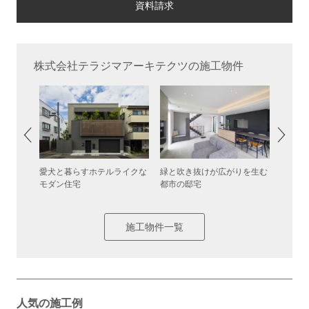
株式会社テラジマアーキテクツの施工物件
家
愛犬と暮らすホテルライクな
緑と吹き抜けが広がりを生む
多彩な
モダン住宅
都市の邸宅
施工物件一覧
人気の施工例