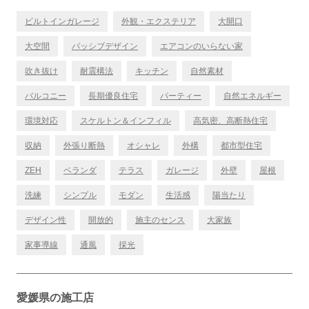
ビルトインガレージ
外観・エクステリア
大開口
大空間
パッシブデザイン
エアコンのいらない家
吹き抜け
耐震構法
キッチン
自然素材
バルコニー
長期優良住宅
パーティー
自然エネルギー
環境対応
スケルトン＆インフィル
高気密、高断熱住宅
収納
外張り断熱
オシャレ
外構
都市型住宅
ZEH
ベランダ
テラス
ガレージ
外壁
屋根
洗練
シンプル
モダン
生活感
陽当たり
デザイン性
開放的
施主のセンス
大家族
家事導線
通風
採光
愛媛県の施工店