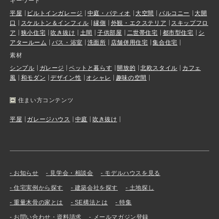
キーワード
平屋
ビルトインガレージ
中庭・パティオ
大空間
バルコニー
大開
口
スケルトン＆インフィル
縁側
外観・エクステリア
スキップフロ
ア
狭小住宅
吹き抜け
土間
子供部屋
二世帯住宅
都市型住宅
シ
アタールーム
バス・浴室
洗面所
店舗併用住宅
集合住宅
素材
シンプル
ガレージ
ペットと暮らす
開放的
北欧スタイル
カフェ
風
和モダン
デザイン性
オシャレ
趣味の空間
住まい方コンテンツ
平屋
ガレージハウス
中庭
吹き抜け
お知らせ
見学会・相談会
モデルハウスを見る
住宅実例から探す
建築会社を探す
土地探し
重量木骨の家とは
SE構法とは
特集
お問い合わせ・資料請求
メールマガジン登録