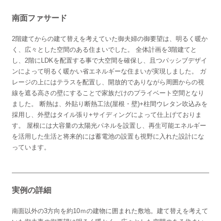
南面ファサード
2階建てからの建て替えを考えていた御夫婦の御要望は、明るく暖か
く、広々とした空間のある住まいでした。 全体計画を3階建てと
し、2階にLDKを配置する事で大空間を確保し、且つパッシブデザイ
ンによって明るく暖かい省エネルギーな住まいが実現しました。 ガ
レージの上にはテラスを配置し、開放的でありながら周囲からの視
線を遮る高さの壁にすることで家族だけのプライベート空間となり
ました。 断熱は、外貼り断熱工法(屋根・壁)+柱間ウレタン吹込みを
採用し、外壁はタイル張り+サイディングによって仕上げておりま
す。 屋根には大容量の太陽光パネルを設置し、再生可能エネルギー
を活用した生活と将来的には蓄電池の設置も視野に入れた設計にな
っています。
実例の詳細
南面以外の3方向を約10ｍの建物に囲まれた敷地。建て替えを考えて