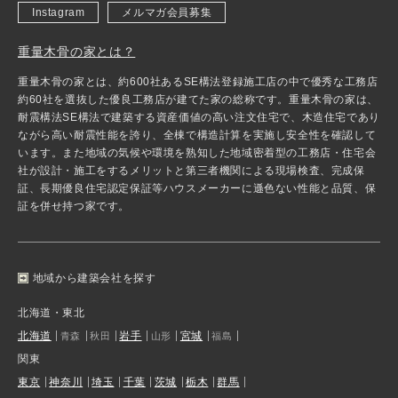
Instagram
メルマガ会員募集
重量木骨の家とは？
重量木骨の家とは、約600社あるSE構法登録施工店の中で優秀な工務店
約60社を選抜した優良工務店が建てた家の総称です。重量木骨の家は、
耐震構法SE構法で建築する資産価値の高い注文住宅で、木造住宅であり
ながら高い耐震性能を誇り、全棟で構造計算を実施し安全性を確認して
います。また地域の気候や環境を熟知した地域密着型の工務店・住宅会
社が設計・施工をするメリットと第三者機関による現場検査、完成保
証、長期優良住宅認定保証等ハウスメーカーに遜色ない性能と品質、保
証を併せ持つ家です。
地域から建築会社を探す
北海道・東北
北海道
岩手
宮城
青森
秋田
山形
福島
関東
東京
神奈川
埼玉
千葉
茨城
栃木
群馬