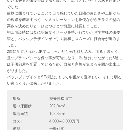
いた御夫妻の御要望は明るく暖かく、広々とした空間のある住まい
でした。
建物に囲まれていることで日々感じていた日陰の冷たさや上部から
の視線を解消すべく、シミュレーションを駆使ながらテラスの壁の
高さを決めたりと、ひとつひとつ慎重に確認しました。
初回面談時には既に明確なイメージを持たれていたお施主様の御要
望と、パッシブデザインが上手く調和しスムーズに打合せが進みま
した。
2階に配置されたLDKではしっかりと光を取り込み、明るく暖かく、
且つプライバシーを保つ事が可能になり、吹抜けにつながった3階に
は子供部屋を配置しているため、自然と家族が集まる空間が出来上
がりました。
パッシブデザインとSE構法によって冬暖かく夏涼しい、そして明る
い家づくりが出来上がりました。
場所
愛媛県松山市
延べ床面積
202.04m²
敷地面積
192.85m²
コスト
4,000～6,000万円
形態
一般住宅