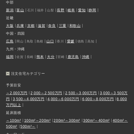
中部
新潟
富山
長野
岐阜
愛知
静岡
石川
福井
山梨
近畿
大阪
兵庫
京都
滋賀
奈良
三重
和歌山
中国・四国
広島
山口
愛媛
岡山
鳥取
島根
香川
徳島
高知
九州・沖縄
福岡
熊本
大分
鹿児島
沖縄
佐賀
長崎
宮崎
注文住宅カテゴリー
予算目安
～2,000万円
2,000～2,500万円
2,500～3,000万円
3,000～3,500万
円
3,500～4,000万円
4,000～6,000万円
6,000～8,000万円
8,000
万円以上
延床面積
～100m²
100m²～200m²
200m²～300m²
300m²～400m²
400m²～
500m²
500m²～