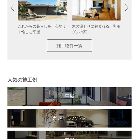
込む開放
これからの暮らしを、心地よ
木の温もりに包まれる、和モ
余白を
く愉しむ平屋
ダンの家
な住ま
施工物件一覧
人気の施工例
平屋
ガレージハウス