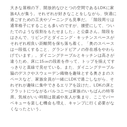
大きな屋根の下、開放的なひとつの空間であるLDKに家
族4人が集う。それぞれが好きなことをしながら、快適に
過ごすための工夫やゾーニングも見事だ。「階段周りは
通常格子にすることも多いのですが、腰壁にして、つい
たてのような役割をもたせました」と公森さん。階段を
はさんで、リビングとダイニング・キッチンスペースが
それぞれ程良い距離間を保ち落ち着く。「奥のスペース
は一段低くすること、グランドピアノの存在感をやわら
げています」。ダイニングテーブルとキッチンは高さが
違うため、床に15㎝の段差を作って、トップを揃えてす
っきりと直線で見せている。また、ダイニングテーブル
脇のデスクやスウェーデン織物を趣味とする奥さまのス
ペースなど、家族全員が一緒にLDKで過ごしながら、そ
れぞれが趣味に集中できるエリアを設けた。LDKの床と
フラットにつながるバルコニーは家族のいちばんの特等
席。気候がいい時期は親戚や友人が集まり、ここでバー
ベキューを楽しむ機会も増え、キャンプに行く必要がな
くなったという。