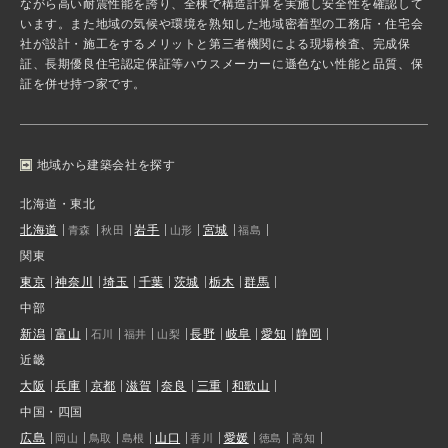
ながら高い耐震性能を誇り、全棟で構造計算を実施し安全性を確認して
います。また地域の気候や環境を熟知した地域密着型の工務店・住宅会
社が設計・施工をするメリットと第三者機関による現場検査、完成保
証、長期優良住宅認定保証等ハウスメーカーに遜色ない性能と品質、保
証を併せ持つ家です。
地域から建築会社を探す
北海道・東北
北海道
岩手
宮城
青森
秋田
山形
福島
関東
東京
神奈川
埼玉
千葉
茨城
栃木
群馬
中部
新潟
富山
長野
岐阜
愛知
静岡
石川
福井
山梨
近畿
大阪
兵庫
京都
滋賀
奈良
三重
和歌山
中国・四国
広島
山口
愛媛
岡山
鳥取
島根
香川
徳島
高知