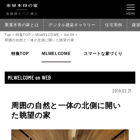
重量木骨の家とは
デジタル建築ギャラリー
住宅実例
建
Top
>
特集TOP
>
MLWELCOME
>
Vol.06
>
周囲の自然と一体の北側に開いた眺望の家
特集TOP
MLWELCOME
スマートな家づくり
家
MLWELCOME on WEB
2019.02.21
周囲の自然と一体の北側に開い
た眺望の家