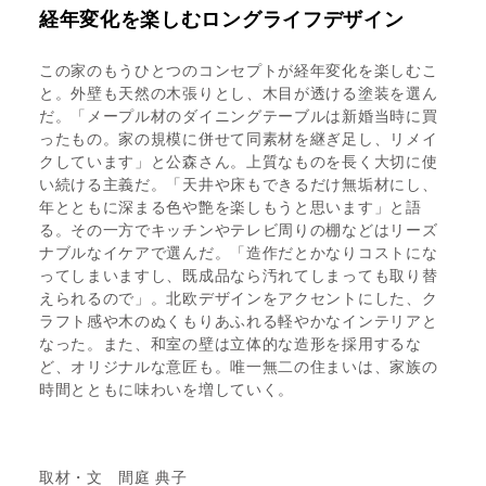
経年変化を楽しむロングライフデザイン
この家のもうひとつのコンセプトが経年変化を楽しむこ
と。外壁も天然の木張りとし、木目が透ける塗装を選ん
だ。「メープル材のダイニングテーブルは新婚当時に買
ったもの。家の規模に併せて同素材を継ぎ足し、リメイ
クしています」と公森さん。上質なものを長く大切に使
い続ける主義だ。「天井や床もできるだけ無垢材にし、
年とともに深まる色や艶を楽しもうと思います」と語
る。その一方でキッチンやテレビ周りの棚などはリーズ
ナブルなイケアで選んだ。「造作だとかなりコストにな
ってしまいますし、既成品なら汚れてしまっても取り替
えられるので」。北欧デザインをアクセントにした、ク
ラフト感や木のぬくもりあふれる軽やかなインテリアと
なった。また、和室の壁は立体的な造形を採用するな
ど、オリジナルな意匠も。唯一無二の住まいは、家族の
時間とともに味わいを増していく。
取材・文 間庭 典子