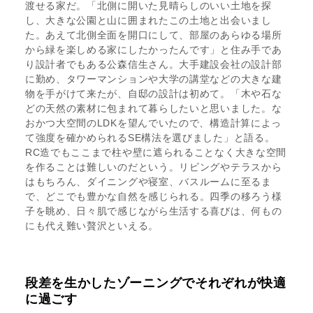
渡せる家だ。「北側に開いた見晴らしのいい土地を探
し、大きな公園と山に囲まれたこの土地と出会いまし
た。あえて北側全面を開口にして、部屋のあらゆる場所
から緑を楽しめる家にしたかったんです」と住み手であ
り設計者でもある公森信生さん。大手建設会社の設計部
に勤め、タワーマンションや大学の講堂などの大きな建
物を手がけて来たが、自邸の設計は初めて。「木や石な
どの天然の素材に包まれて暮らしたいと思いました。な
おかつ大空間のLDKを望んでいたので、構造計算によっ
て強度を確かめられるSE構法を選びました」と語る。
RC造でもここまで柱や壁に遮られることなく大きな空間
を作ることは難しいのだという。リビングやテラスから
はもちろん、ダイニングや寝室、バスルームに至るま
で、どこでも豊かな自然を感じられる。四季の移ろう様
子を眺め、日々肌で感じながら生活する喜びは、何もの
にも代え難い贅沢といえる。
段差を生かしたゾーニングでそれぞれが快適
に過ごす