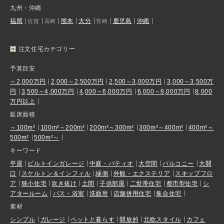
九州・沖縄
福岡
熊本
大分
鹿児島
沖縄
佐賀
長崎
宮崎
注文住宅カテゴリー
予算目安
～2,000万円
2,000～2,500万円
2,500～3,000万円
3,000～3,500万
円
3,500～4,000万円
4,000～6,000万円
6,000～8,000万円
8,000
万円以上
延床面積
～100m²
100m²～200m²
200m²～300m²
300m²～400m²
400m²～
500m²
500m²～
キーワード
平屋
ビルトインガレージ
中庭・パティオ
大空間
バルコニー
大開
口
スケルトン＆インフィル
縁側
外観・エクステリア
スキップフロ
ア
狭小住宅
吹き抜け
土間
子供部屋
二世帯住宅
都市型住宅
シ
アタールーム
バス・浴室
洗面所
店舗併用住宅
集合住宅
素材
シンプル
ガレージ
ペットと暮らす
開放的
北欧スタイル
カフェ