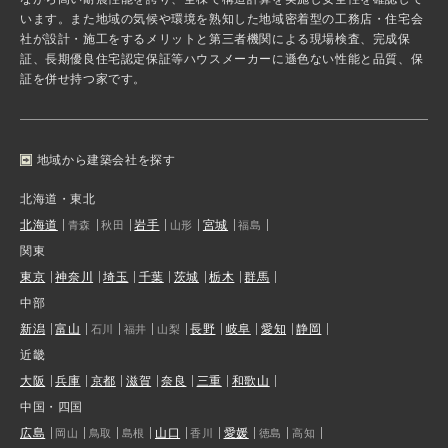
います。また地域の気候や環境を熟知した地域密着型の工務店・住宅会
社が設計・施工をするメリットと第三者機関による現場検査、完成保
証、長期優良住宅認定保証等ハウスメーカーに遜色ない性能と品質、保
証を併せ持つ家です。
地域から建築会社を探す
北海道・東北
北海道
岩手
宮城
青森
秋田
山形
福島
関東
東京
神奈川
埼玉
千葉
茨城
栃木
群馬
中部
新潟
富山
長野
岐阜
愛知
静岡
石川
福井
山梨
近畿
大阪
兵庫
京都
滋賀
奈良
三重
和歌山
中国・四国
広島
山口
愛媛
岡山
鳥取
島根
香川
徳島
高知