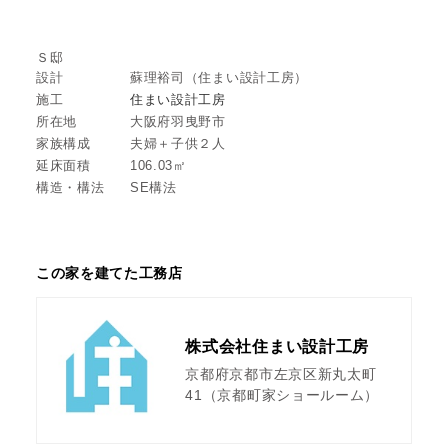
Ｓ邸
設計
蘇理裕司（住まい設計工房）
施工
住まい設計工房
所在地
大阪府羽曳野市
家族構成
夫婦＋子供２人
延床面積
106.03㎡
構造・構法
SE構法
この家を建てた工務店
株式会社住まい設計工房
京都府京都市左京区新丸太町
41（京都町家ショールーム）