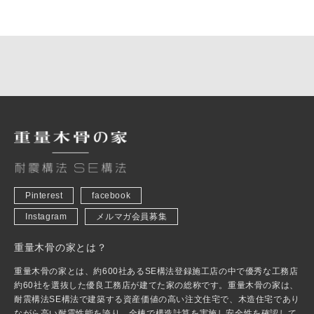
Pinterest
facebook
Instagram
メルマガ会員募集
重量木骨の家とは？
重量木骨の家とは、約600社あるSE構法登録施工店の中で優秀な工務店
約60社を選抜した優良工務店が建てた家の総称です。重量木骨の家は、
耐震構法SE構法で建築する資産価値の高い注文住宅で、木造住宅であり
ながら高い耐震性能を誇り、全棟で構造計算を実施し安全性を確認して