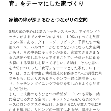
育」をテーマにした家づくり
家族の絆が深まるひとつながりの空間
S邸の家の中心は2階のキッチンスペース。アイランドキ
ッチンがまるでステージのように、LDKのすべてを見渡
せる位置にある。ダイニング、リビング、子供たちの勉
強スペース、バルコニーがひとつながりになった大空間
があり、その中央にキッチンがある。家族でさまざまな
食の感動や楽しみをシェアすることで、子供たちに食を
大切にする気持ちを持ってほしい。S邸は、そんな思い
を大切につくった「食育」をテーマとした家だ。レイア
ウトは、まだ小学生と幼稚園児のお嬢さま2人が調理に興
味をもち、ゆとりのあるキッチンで一緒に調理をした
り、キッチンとダイニングで会話を楽しめるような配置
を心がけた。
また、ご夫妻のもうひとつの希望が、「いつも家族一緒
に過ごせる大きな空間」。キッチンから見て右奥のスペ
ースにロングデスクを設け、お嬢さま2人が並んで机に向
かえる環境に。リビングの一部ではあるが、階段ホール