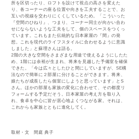
所を区切ったり、ロフトを設けて視点の高さを変えた
り、各コーナーの座る位置や向きを工夫することで、お
互いの視線を交わりにくくしているため。「こういった
『空間のひねり』、つまり、コーナー同士が向かい合わ
せにならないような工夫をして、個のスペースをつくっ
ています。これもまた伝統的な日本家屋の『間』の発
想。これを現代のライフスタイルに合わせるように意識
しました」と蘇理さんは語る。
2階の大きな空間をさまざまな用途で使えるようにしたた
め、1階には余裕が生まれ、将来を見越した予備室を確保
できた。「今は広々としたひと間にしていますが、SE構
法なので簡単に２部屋に分けることができます。将来、
娘たちが成長したら個室にしようと思っています」とS
さん。ほかの部屋も家族の変化に合わせて、その都度リ
フォームする予定だそう。日本家屋の考え方を取り入
れ、食卓を中心に皆が居心地よくつながる家。それは、
これからも家族とともに進化してく。
取材・文 間庭 典子