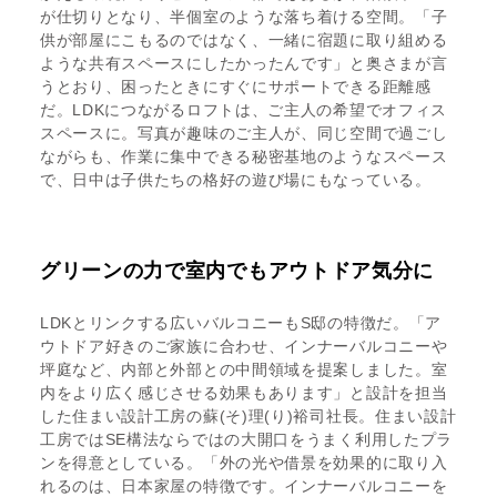
が仕切りとなり、半個室のような落ち着ける空間。「子
供が部屋にこもるのではなく、一緒に宿題に取り組める
ような共有スペースにしたかったんです」と奥さまが言
うとおり、困ったときにすぐにサポートできる距離感
だ。LDKにつながるロフトは、ご主人の希望でオフィス
スペースに。写真が趣味のご主人が、同じ空間で過ごし
ながらも、作業に集中できる秘密基地のようなスペース
で、日中は子供たちの格好の遊び場にもなっている。
グリーンの力で室内でもアウトドア気分に
LDKとリンクする広いバルコニーもS邸の特徴だ。「ア
ウトドア好きのご家族に合わせ、インナーバルコニーや
坪庭など、内部と外部との中間領域を提案しました。室
内をより広く感じさせる効果もあります」と設計を担当
した住まい設計工房の蘇(そ)理(り)裕司社長。住まい設計
工房ではSE構法ならではの大開口をうまく利用したプラ
ンを得意としている。「外の光や借景を効果的に取り入
れるのは、日本家屋の特徴です。インナーバルコニーを