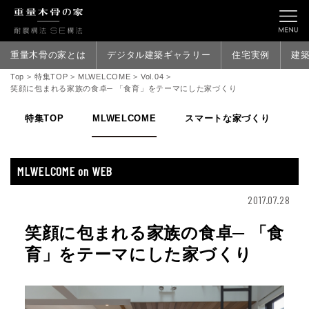
重量木骨の家とは
デジタル建築ギャラリー
住宅実例
建
Top
>
特集TOP
>
MLWELCOME
>
Vol.04
>
笑顔に包まれる家族の食卓─ 「食育」をテーマにした家づくり
特集TOP
MLWELCOME
スマートな家づくり
家
MLWELCOME on WEB
2017.07.28
笑顔に包まれる家族の食卓─ 「食
育」をテーマにした家づくり