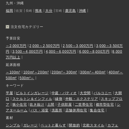
九州・沖縄
福岡
熊本
大分
鹿児島
沖縄
佐賀
長崎
宮崎
注文住宅カテゴリー
予算目安
～2,000万円
2,000～2,500万円
2,500～3,000万円
3,000～3,500万
円
3,500～4,000万円
4,000～6,000万円
6,000～8,000万円
8,000
万円以上
延床面積
～100m²
100m²～200m²
200m²～300m²
300m²～400m²
400m²～
500m²
500m²～
キーワード
平屋
ビルトインガレージ
中庭・パティオ
大空間
バルコニー
大開
口
スケルトン＆インフィル
縁側
外観・エクステリア
スキップフロ
ア
狭小住宅
吹き抜け
土間
子供部屋
二世帯住宅
都市型住宅
シ
アタールーム
バス・浴室
洗面所
店舗併用住宅
集合住宅
素材
シンプル
ガレージ
ペットと暮らす
開放的
北欧スタイル
カフェ