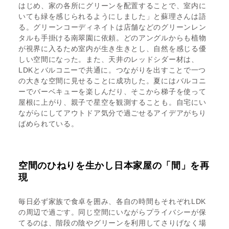
はじめ、家の各所にグリーンを配置することで、室内に
いても緑を感じられるようにしました」と蘇理さんは語
る。グリーンコーディネイトは店舗などのグリーンレン
タルも手掛ける南翠園に依頼。どのアングルからも植物
が視界に入るため室内が生き生きとし、自然を感じる優
しい空間になった。また、天井のレッドシダー材は、
LDKとバルコニーで共通に。つながりを出すことで一つ
の大きな空間に見せることに成功した。夏にはバルコニ
ーでバーベキューを楽しんだり、そこから梯子を使って
屋根に上がり、親子で星空を観測することも。自宅にい
ながらにしてアウトドア気分で過ごせるアイデアがちり
ばめられている。
空間のひねりを生かし日本家屋の「間」を再
現
毎日必ず家族で食卓を囲み、各自の時間もそれぞれLDK
の周辺で過ごす。同じ空間にいながらプライバシーが保
てるのは、階段の陰やグリーンを利用してさりげなく場