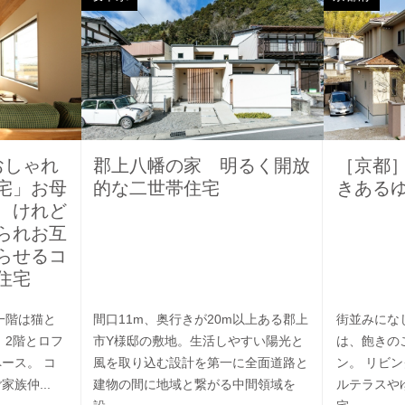
おしゃれ
郡上八幡の家 明るく開放
［京都
宅」お母
的な二世帯住宅
きある
、けれど
られお互
らせるコ
住宅
一階は猫と
間口11m、奥行きが20m以上ある郡上
街並みにな
 2階とロフ
市Y様邸の敷地。生活しやすい陽光と
は、飽きの
ース。 コ
風を取り込む設計を第一に全面道路と
ン。 リビ
族仲...
建物の間に地域と繋がる中間領域を
ルテラスや