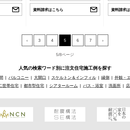
資料請求はこちら
資料請求は
‹
3
4
5
6
7
›
5/8ページ
人気の検索ワード別に注文住宅施工例を探す
間
バルコニー
大開口
スケルトン＆インフィル
縁側
外観・
二世帯住宅
都市型住宅
シアタールーム
バス・浴室
洗面所
店