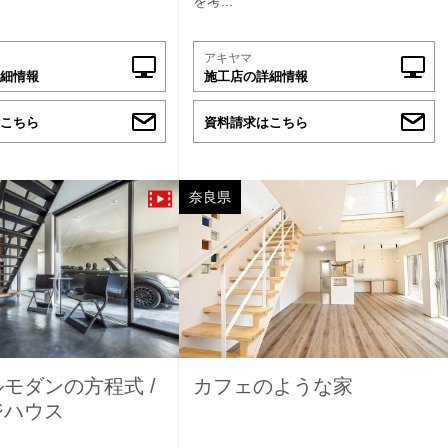
を考...
アキヤマ
細情報
施工店の詳細情報
こちら
資料請求はこちら
奈良県
モダンの方程式 /
カフェのような家
ジハウス