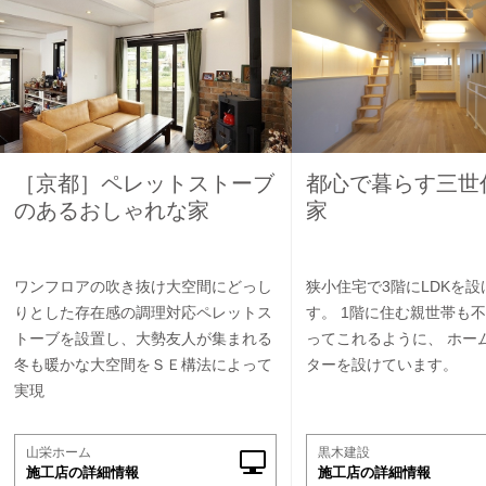
［京都］ペレットストーブ
都心で暮らす三世
のあるおしゃれな家
家
ワンフロアの吹き抜け大空間にどっし
狭小住宅で3階にLDKを
りとした存在感の調理対応ペレットス
す。 1階に住む親世帯も
トーブを設置し、大勢友人が集まれる
ってこれるように、 ホー
冬も暖かな大空間をＳＥ構法によって
ターを設けています。
実現
山栄ホーム
黒木建設
施工店の詳細情報
施工店の詳細情報