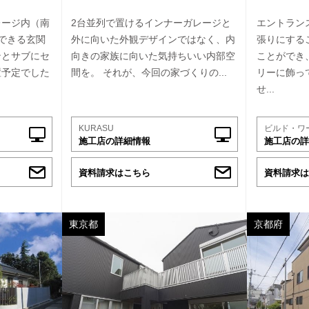
レージ内（南
2台並列で置けるインナーガレージと
エントラン
できる玄関
外に向いた外観デザインではなく、内
張りにする
ンとサブにセ
向きの家族に向いた気持ちいい内部空
ことができ
置予定でした
間を。 それが、今回の家づくりの...
リーに飾っ
せ...
KURASU
ビルド・ワ
施工店の詳細情報
施工店の詳
資料請求はこちら
資料請求は
東京都
京都府