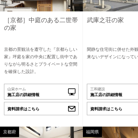
［京都］中庭のある二世帯
武庫之荘の家
の家
京都の景観法を遵守した『京都らしい
閑静な住宅街に併せた外
家』坪庭を家の中央に配置し街中であ
来ないデザインになって
りながら明るさとプライベートな空間
を確保した設計。
山栄ホーム
三和建設
施工店の詳細情報
施工店の詳細情報
資料請求はこちら
資料請求はこちら
京都府
福岡県