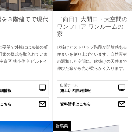
屋を３階建てで現代
［向日］大開口・大空間の
ワンフロア ワンルームの
家
ご要望で外観には京都の町
吹抜けとストリップ階段が開放感ある
町家の様式を取入れていま
住まいを創り上げています。自然素材
左京区 狭小住宅 ビルトイ
の調和した空間に、吹抜けの天井まで
伸びた窓から光が柔らかく入ります。
山栄ホーム
細情報
施工店の詳細情報
こちら
資料請求はこちら
群馬県