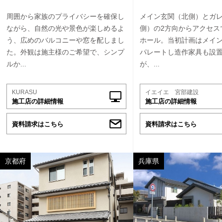
周囲から家族のプライバシーを確保し
メイン玄関（北側）とガ
ながら、自然の光や景色が楽しめるよ
側）の2方向からアクセス
う、広めのバルコニーや窓を配しまし
ホール。当初計画はメイ
た。外観は施主様のご希望で、シンプ
パレートし造作家具も設
ルか...
が、...
KURASU
イエイエ 宮部建設
施工店の詳細情報
施工店の詳細情報
資料請求はこちら
資料請求はこちら
京都府
兵庫県