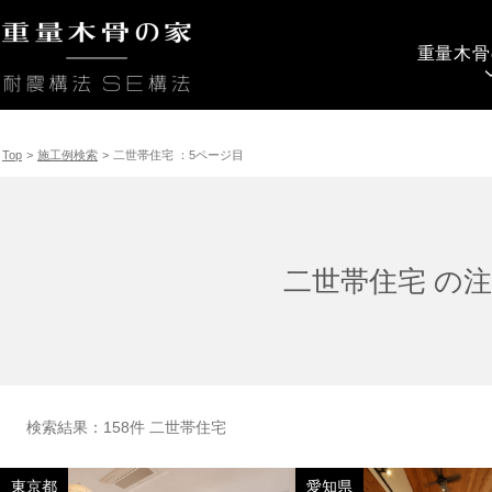
二世帯住宅 ：5ページ目
重量木骨
Top
>
施工例検索
>
二世帯住宅 ：5ページ目
二世帯住宅 の
検索結果：158件 二世帯住宅
東京都
愛知県