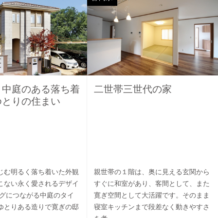
］中庭のある落ち着
二世帯三世代の家
ゆとりの住まい
じむ明るく落ち着いた外観
親世帯の１階は、奥に見える玄関から
こない永く愛されるデザイ
すぐに和室があり、客間として、また
ングにつながる中庭のタイ
寛ぎ空間として大活躍です。そのまま
ゆとりある造りで寛ぎの邸
寝室キッチンまで段差なく動きやすさ