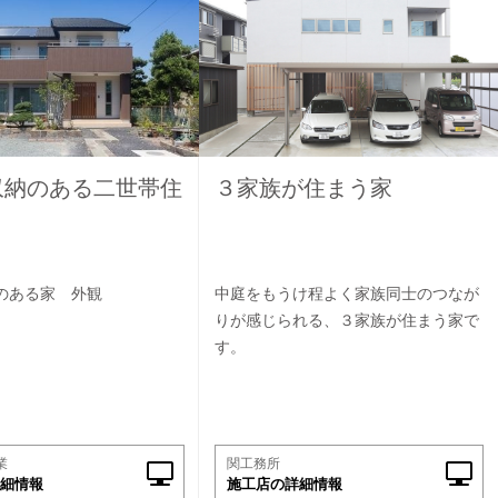
収納のある二世帯住
３家族が住まう家
のある家 外観
中庭をもうけ程よく家族同士のつなが
りが感じられる、３家族が住まう家で
す。
業
関工務所
細情報
施工店の詳細情報