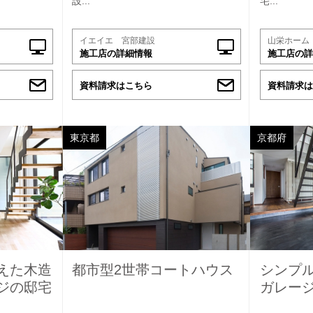
設...
宅...
イエイエ 宮部建設
山栄ホーム
施工店の詳細情報
施工店の詳
資料請求はこちら
資料請求は
東京都
京都府
えた木造
都市型2世帯コートハウス
シンプル
ジの邸宅
ガレー