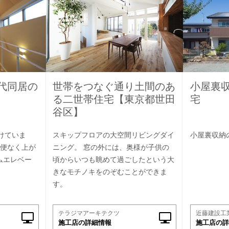
代同居の
世帯をつなぐ通り土間のあ
小屋裏
る二世帯住宅【東京都世田
宅
谷区】
設けていま
スキップフロアの大空間リビングダイ
小屋裏収納
不便なく上が
ニング。 窓の外には、奥様が子供の
ムエレベー
頃からいつも眺めて過ごしたという大
きなモチノキをのぞむことができま
す。
テラジマアーキテクツ
近藤建設工
施工店の詳細情報
施工店の詳