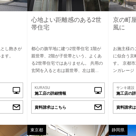
心地よい距離感のある2世
京の町
帯住宅
風に
観とし飽きが
都心の旗竿地に建つ2世帯住宅 1階が
お施主様の
います。
親世帯、2階が子世帯という、よくあ
に似合う京
る2世帯住宅ではありません。 共用の
す。 京都市
玄関を入ると右は親世帯、左は親...
ンガレージ
KURASU
サンキ建設
施工店の詳細情報
施工店の詳
資料請求はこちら
資料請求は
東京都
静岡県