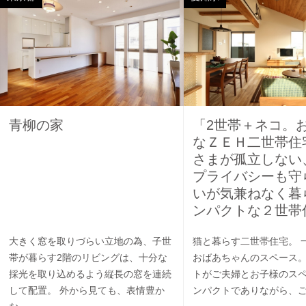
青柳の家
「2世帯＋ネコ。
なＺＥＨ二世帯住
さまが孤立しない
プライバシーも守
いが気兼ねなく暮
ンパクトな２世帯
大きく窓を取りづらい立地の為、子世
猫と暮らす二世帯住宅。 
帯が暮らす2階のリビングは、十分な
おばあちゃんのスペース。
採光を取り込めるよう縦長の窓を連続
トがご夫婦とお子様のスペ
して配置。 外から見ても、表情豊か
ンパクトでありながら、ご家