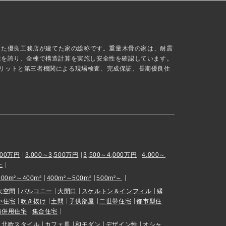
抜した優良工務店が建てた家の総称です。重量木骨の家は、耐震
能を誇り、全棟で構造計算を実施し安全性を確認しています。
リットと第三者機関による現場検査、完成保証、長期優良住
000万円
3,000～3,500万円
3,500～4,000万円
4,000～
上
300m²～400m²
400m²～500m²
500m²～
大空間
バルコニー
大開口
スケルトン＆インフィル
縁
小住宅
吹き抜け
土間
子供部屋
二世帯住宅
都市型住
舗併用住宅
集合住宅
北欧スタイル
カフェ風
和モダン
デザイン性
オシャ