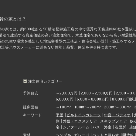
骨の家とは？
骨の家とは、約600社あるSE構法登録施工店の中で優秀な工務店約60社を選
E構法で建築する資産価値の高い注文住宅で、木造住宅でありながら高い耐震性
域の気候や環境を熟知した地域密着型の工務店・住宅会社が設計・施工をするメ
保証等ハウスメーカーに遜色ない性能と品質、保証を併せ持つ家です。
注文住宅カテゴリー
予算目安
～2,000万円
2,000～2,500万円
2,500～3,
6,000万円
6,000～8,000万円
8,000万円以
延床面積
～100m²
100m²～200m²
200m²～300m²
キーワード
平屋
ビルトインガレージ
中庭・パティオ
側
外観・エクステリア
スキップフロア
狭
宅
シアタールーム
バス・浴室
洗面所
店
素材
シンプル
ガレージ
ペットと暮らす
開放的