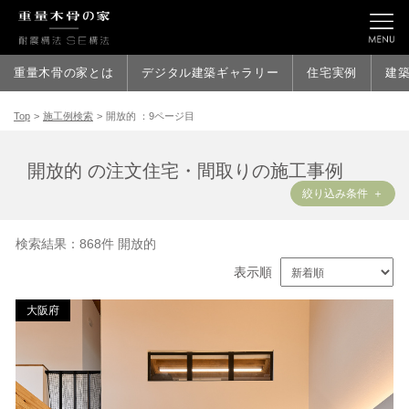
開放的 ：9ページ目
重量木骨の家とは
デジタル建築ギャラリー
住宅実例
建
Top
>
施工例検索
>
開放的 ：9ページ目
開放的 の注文住宅・間取りの施工事例
絞り込み条件
検索結果：868件 開放的
表示順
大阪府