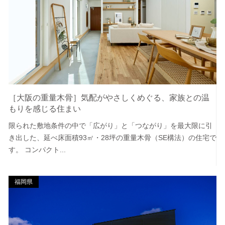
［大阪の重量木骨］気配がやさしくめぐる、家族との温
もりを感じる住まい
限られた敷地条件の中で「広がり」と「つながり」を最大限に引
き出した、延べ床面積93㎡・28坪の重量木骨（SE構法）の住宅で
す。 コンパクト...
福岡県