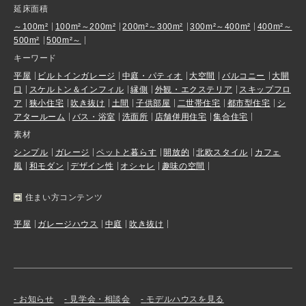
延床面積
～100m²
100m²～200m²
200m²～300m²
300m²～400m²
400m²～
500m²
500m²～
キーワード
平屋
ビルトインガレージ
中庭・パティオ
大空間
バルコニー
大開
口
スケルトン＆インフィル
縁側
外観・エクステリア
スキップフロ
ア
狭小住宅
吹き抜け
土間
子供部屋
二世帯住宅
都市型住宅
シ
アタールーム
バス・浴室
洗面所
店舗併用住宅
集合住宅
素材
シンプル
ガレージ
ペットと暮らす
開放的
北欧スタイル
カフェ
風
和モダン
デザイン性
オシャレ
趣味の空間
住まい方コンテンツ
平屋
ガレージハウス
中庭
吹き抜け
お知らせ
見学会・相談会
モデルハウスを見る