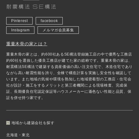
Pinterest
facebook
Instagram
メルマガ会員募集
重量木骨の家とは？
重量木骨の家とは、約600社あるSE構法登録施工店の中で優秀な工務店
約60社を選抜した優良工務店が建てた家の総称です。重量木骨の家は、
耐震構法SE構法で建築する資産価値の高い注文住宅で、木造住宅であり
ながら高い耐震性能を誇り、全棟で構造計算を実施し安全性を確認して
います。また地域の気候や環境を熟知した地域密着型の工務店・住宅会
社が設計・施工をするメリットと第三者機関による現場検査、完成保
証、長期優良住宅認定保証等ハウスメーカーに遜色ない性能と品質、保
証を併せ持つ家です。
地域から建築会社を探す
北海道・東北