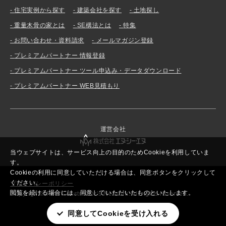
住宅実例から探す
建築会社を探す
土地探し
重量木骨の家とは
SE構法とは
特集
お問い合わせ・資料請求
メールマガジン登録
プレミアムパートナー 情報登録
プレミアムパートナー ツール申込み・データダウンロード
プレミアムパートナー WEB見積もり
運営会社
当ウェブサイトは、サービス向上の目的のためCookieを利用していま
す。
Cookieの利用に同意していただける場合は、同意ボタンをクリックして
ください。
プライバシーポリシー
閲覧を続ける場合には、同意していただいたものといたします。
Copyright© New Constructor’s Network. All rights reserved.
同意してCookieを受け入れる