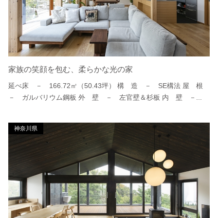
家族の笑顔を包む、柔らかな光の家
延べ床 － 166.72㎡（50.43坪） 構 造 － SE構法 屋 根
－ ガルバリウム鋼板 外 壁 － 左官壁＆杉板 内 壁 －...
神奈川県