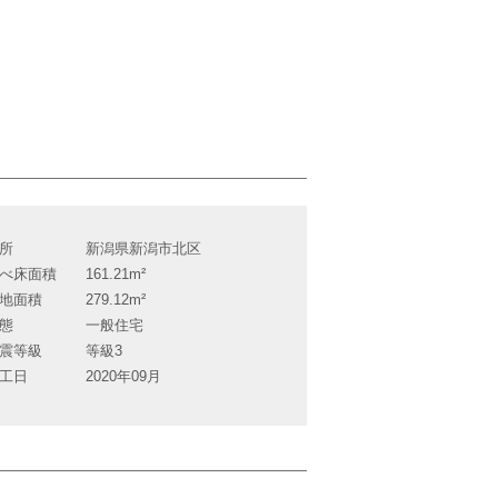
所
新潟県新潟市北区
べ床面積
161.21m²
地面積
279.12m²
態
一般住宅
震等級
等級3
工日
2020年09月