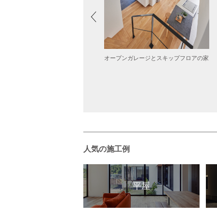
オープンガレージとスキップフロアの家
族がいつも顔を合わせられる家
人気の施工例
平屋