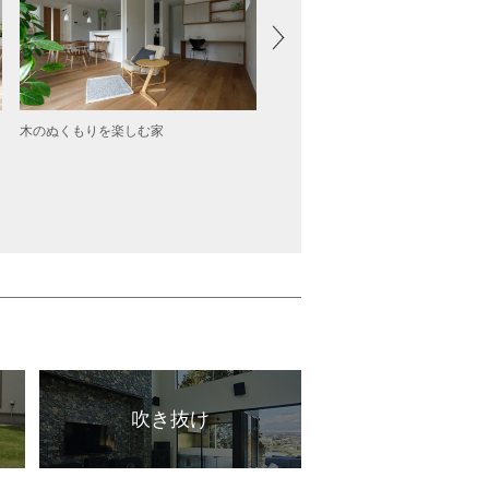
木のぬくもりを楽しむ家
未来基準＋αの家～高性能脱炭素型
～
吹き抜け