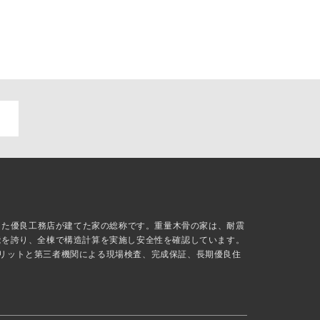
抜した優良工務店が建てた家の総称です。重量木骨の家は、耐震
能を誇り、全棟で構造計算を実施し安全性を確認しています。
リットと第三者機関による現場検査、完成保証、長期優良住