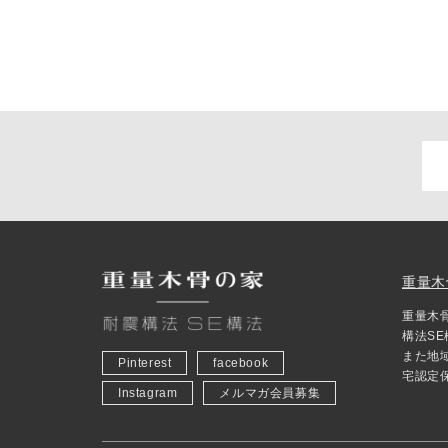
重量木
重量木
構法S
また地
Pinterest
facebook
宅認定
Instagram
メルマガ会員募集