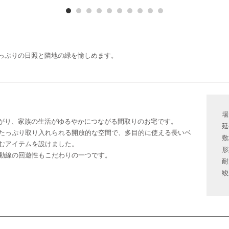
たっぷりの日照と隣地の緑を愉しめます。
場
広がり、家族の生活がゆるやかにつながる間取りのお宅です。
延
たっぷり取り入れられる開放的な空間で、多目的に使える長いベ
敷
むアイテムを設けました。
形
動線の回遊性もこだわりの一つです。
耐
竣