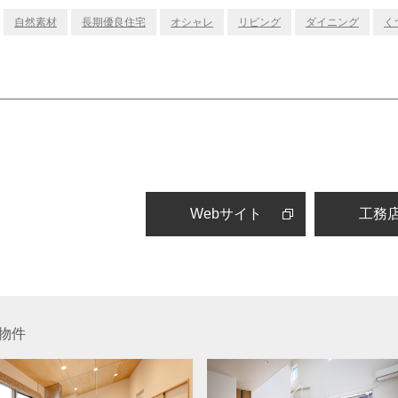
自然素材
長期優良住宅
オシャレ
リビング
ダイニング
く
Webサイト
工務
工物件