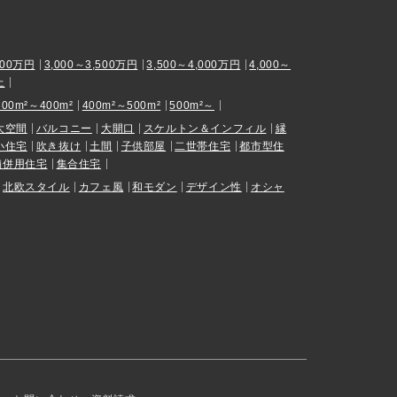
000万円
3,000～3,500万円
3,500～4,000万円
4,000～
上
300m²～400m²
400m²～500m²
500m²～
大空間
バルコニー
大開口
スケルトン＆インフィル
縁
小住宅
吹き抜け
土間
子供部屋
二世帯住宅
都市型住
舗併用住宅
集合住宅
北欧スタイル
カフェ風
和モダン
デザイン性
オシャ