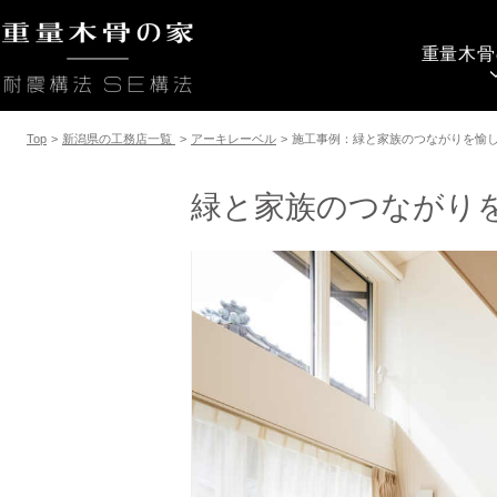
重量木骨
Top
>
新潟県の工務店一覧
>
アーキレーベル
>
施工事例：緑と家族のつながりを愉
緑と家族のつながり