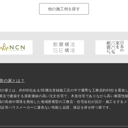
他の施工例を探す
骨の家とは？
骨の家とは、約600社あるSE構法登録施工店の中で優秀な工務店約60社を選
E構法で建築する資産価値の高い注文住宅で、木造住宅でありながら高い耐震性
域の気候や環境を熟知した地域密着型の工務店・住宅会社が設計・施工をするメ
保証等ハウスメーカーに遜色ない性能と品質、保証を併せ持つ家です。