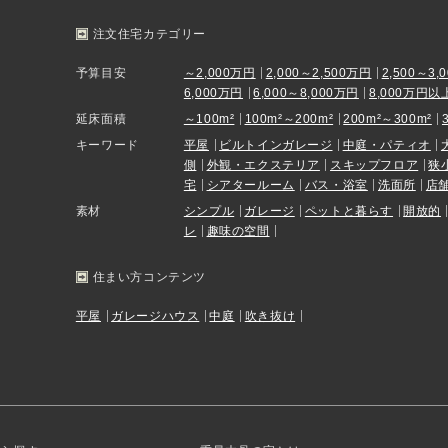
注文住宅カテゴリー
予算目安
～2,000万円
2,000～2,500万円
2,500～3,
6,000万円
6,000～8,000万円
8,000万円以
延床面積
～100m²
100m²～200m²
200m²～300m²
キーワード
平屋
ビルトインガレージ
中庭・パティオ
側
外観・エクステリア
スキップフロア
狭
宅
シアタールーム
バス・浴室
洗面所
店
素材
シンプル
ガレージ
ペットと暮らす
開放的
レ
趣味の空間
住まい方コンテンツ
平屋
ガレージハウス
中庭
吹き抜け