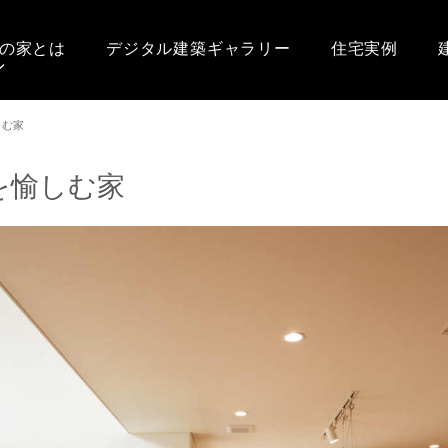
の家とは
デジタル建築ギャラリー
住宅実例
しむ家
を愉しむ家