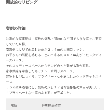
開放的なリビング
実例の詳細
効率的な家事動線・家族の気配・開放的な空間で大きな窓をご要望
していたＲ様。
南東側にＬ型で配置した高さ２．４ｍの大開口サッシ。
お子さんの気配を感じることの出来る約４０ｃｍあがったスタディ
ースペース。
そのスタディースペースからテレビ台へと繋がる造作家具。
家事動線を考慮したキッチン・水周りスペース。
建物をＬ型につくり、プライベートな中庭にしたウッドデッキスペ
ース。
ＬＤＫ壁を漆喰にし、無垢の床とＴＶ台背面杉板の木目が美しい、
「プライベートな中庭のある家」が完成した。
場所
群馬県高崎市