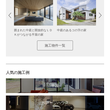
した中庭
囲まれた中庭と開放的なＬＤ
中庭のあるコの字の家
グレー
Ｋがつながる平屋の家
るスキ
施工物件一覧
人気の施工例
平屋
ガレージハウス