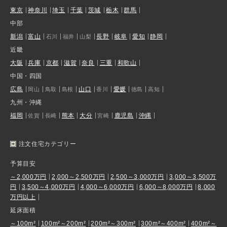
東京
神奈川
埼玉
千葉
茨城
栃木
群馬
中部
新潟
富山
長野
岐阜
愛知
静岡
石川
福井
山梨
近畿
大阪
兵庫
京都
滋賀
奈良
三重
和歌山
中国・四国
広島
山口
愛媛
岡山
鳥取
島根
香川
徳島
高知
九州・沖縄
福岡
熊本
大分
鹿児島
沖縄
佐賀
長崎
宮崎
注文住宅カテゴリー
予算目安
～2,000万円
2,000～2,500万円
2,500～3,000万円
3,000～3,500万
円
3,500～4,000万円
4,000～6,000万円
6,000～8,000万円
8,000
万円以上
延床面積
～100m²
100m²～200m²
200m²～300m²
300m²～400m²
400m²～