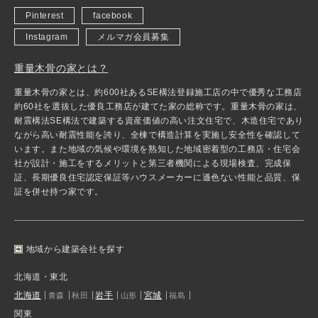
Pinterest
facebook
Instagram
メルマガ会員募集
重量木骨の家とは？
重量木骨の家とは、約600社あるSE構法登録施工店の中で優秀な工務店
約60社を選抜した優良工務店が建てた家の総称です。重量木骨の家は、
耐震構法SE構法で建築する資産価値の高い注文住宅で、木造住宅であり
ながら高い耐震性能を誇り、全棟で構造計算を実施し安全性を確認して
います。また地域の気候や環境を熟知した地域密着型の工務店・住宅会
社が設計・施工をするメリットと第三者機関による現場検査、完成保
証、長期優良住宅認定保証等ハウスメーカーに遜色ない性能と品質、保
証を併せ持つ家です。
地域から建築会社を探す
北海道・東北
北海道
岩手
宮城
青森
秋田
山形
福島
関東