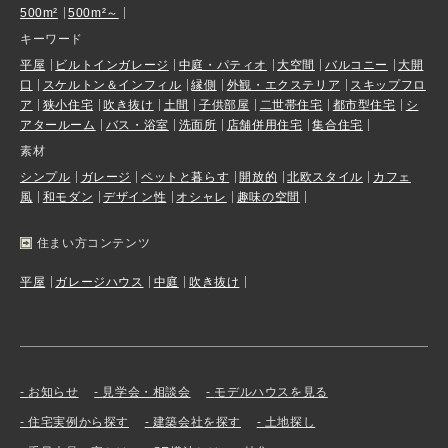
500m²
500m²～
キーワード
平屋
ビルトインガレージ
中庭・パティオ
大空間
バルコニー
大開
口
スケルトン＆インフィル
縁側
外観・エクステリア
スキップフロ
ア
狭小住宅
吹き抜け
土間
子供部屋
二世帯住宅
都市型住宅
シ
アタールーム
バス・浴室
洗面所
店舗併用住宅
集合住宅
素材
シンプル
ガレージ
ペットと暮らす
開放的
北欧スタイル
カフェ
風
和モダン
デザイン性
オシャレ
趣味の空間
住まい方コンテンツ
平屋
ガレージハウス
中庭
吹き抜け
お知らせ
見学会・相談会
モデルハウスを見る
住宅実例から探す
建築会社を探す
土地探し