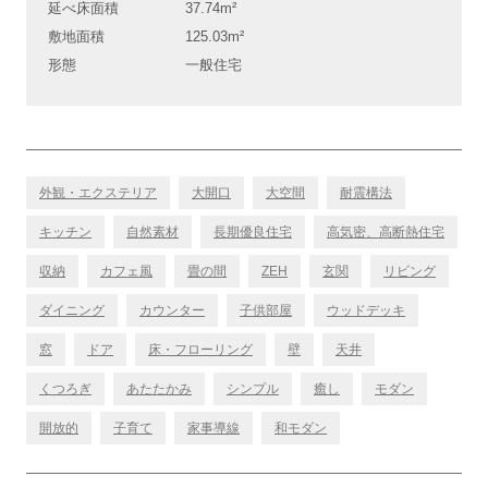
延べ床面積
37.74m²
敷地面積
125.03m²
形態
一般住宅
外観・エクステリア
大開口
大空間
耐震構法
キッチン
自然素材
長期優良住宅
高気密、高断熱住宅
収納
カフェ風
畳の間
ZEH
玄関
リビング
ダイニング
カウンター
子供部屋
ウッドデッキ
窓
ドア
床・フローリング
壁
天井
くつろぎ
あたたかみ
シンプル
癒し
モダン
開放的
子育て
家事導線
和モダン