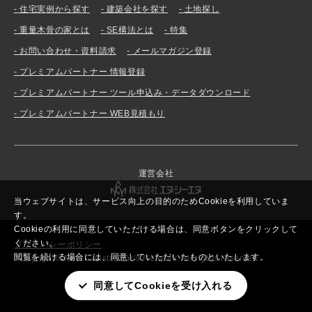
住宅実例から探す
建築会社を探す
土地探し
重量木骨の家とは
SE構法とは
特集
お問い合わせ・資料請求
メールマガジン登録
プレミアムパートナー 情報登録
プレミアムパートナー ツール申込み・データダウンロード
プレミアムパートナー WEB見積もり
運営会社
当ウェブサイトは、サービス向上の目的のためCookieを利用していま
す。
Cookieの利用に同意していただける場合は、同意ボタンをクリックして
ください。
プライバシーポリシー
閲覧を続ける場合には、同意していただいたものといたします。
Copyright© New Constructor’s Network. All rights reserved.
同意してCookieを受け入れる