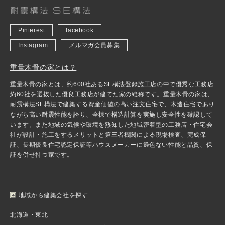
Pinterest
facebook
Instagram
メルマガ会員募集
重量木骨の家とは？
重量木骨の家とは、約600社あるSE構法登録施工店の中で優秀な工務店
約60社を選抜した優良工務店が建てた家の総称です。重量木骨の家は、
耐震構法SE構法で建築する資産価値の高い注文住宅で、木造住宅であり
ながら高い耐震性能を誇り、全棟で構造計算を実施し安全性を確認して
います。また地域の気候や環境を熟知した地域密着型の工務店・住宅会
社が設計・施工をするメリットと第三者機関による現場検査、完成保
証、長期優良住宅認定保証等ハウスメーカーに遜色ない性能と品質、保
証を併せ持つ家です。
地域から建築会社を探す
北海道・東北