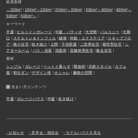
延床面積
～100m²
100m²～200m²
200m²～300m²
300m²～400m²
400m²～
500m²
500m²～
キーワード
平屋
ビルトインガレージ
中庭・パティオ
大空間
バルコニー
大開
口
スケルトン＆インフィル
縁側
外観・エクステリア
スキップフロ
ア
狭小住宅
吹き抜け
土間
子供部屋
二世帯住宅
都市型住宅
シ
アタールーム
バス・浴室
洗面所
店舗併用住宅
集合住宅
素材
シンプル
ガレージ
ペットと暮らす
開放的
北欧スタイル
カフェ
風
和モダン
デザイン性
オシャレ
趣味の空間
住まい方コンテンツ
平屋
ガレージハウス
中庭
吹き抜け
お知らせ
見学会・相談会
モデルハウスを見る