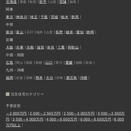
北海道
岩手
宮城
青森
秋田
山形
福島
関東
東京
神奈川
埼玉
千葉
茨城
栃木
群馬
中部
新潟
富山
長野
岐阜
愛知
静岡
石川
福井
山梨
近畿
大阪
兵庫
京都
滋賀
奈良
三重
和歌山
中国・四国
広島
山口
愛媛
岡山
鳥取
島根
香川
徳島
高知
九州・沖縄
福岡
熊本
大分
鹿児島
沖縄
佐賀
長崎
宮崎
注文住宅カテゴリー
予算目安
～2,000万円
2,000～2,500万円
2,500～3,000万円
3,000～3,500万
円
3,500～4,000万円
4,000～6,000万円
6,000～8,000万円
8,000
万円以上