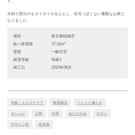
す。
水回り部分のもそうタイル仕上とし、住宅っぽくない素敵なお家と
なりました。
場所
東京都稲城市
延べ床面積
72.16m²
形態
一般住宅
耐震等級
等級3
竣工日
2020年08月
外観・エクステリア
耐震構法
ペットと暮らす
オシャレ
土間
外壁
あたたかみ
モダン
デザイン性
住宅地