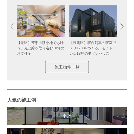
を小さく
【港区】変形の狭小地でも叶
【練馬区】寝台列車の寝室で
【文京
気にせず
う。光と緑を取り込む10坪の
メリハリをつくる。モノトー
竿敷地
注文住宅
ンな18坪のモダンハウス
からで
施工物件一覧
人気の施工例
平屋