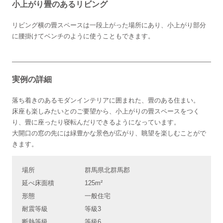
小上がり畳のあるリビング
リビング横の畳スペースは一段上がった場所にあり、小上がり部分
に腰掛けてベンチのように使うこともできます。
実例の詳細
落ち着きのあるモダンインテリアに囲まれた、畳のある住まい。
床座も楽しみたいとのご要望から、小上がりの畳スペースをつく
り、畳に座ったり寝転んだりできるようになっています。
大開口の窓の先には緑豊かな景色が広がり、眺望を楽しむことがで
きます。
場所
群馬県北群馬郡
延べ床面積
125m²
形態
一般住宅
耐震等級
等級3
断熱等級
等級6