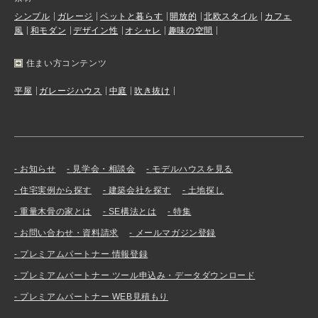
シンプル
ガレージ
ペットと暮らす
開放的
北欧スタイル
カフェ
風
和モダン
デザイン性
オシャレ
趣味の空間
住まい方コンテンツ
平屋
ガレージハウス
中庭
吹き抜け
お知らせ
見学会・相談会
モデルハウスを見る
住宅実例から探す
建築会社を探す
土地探し
重量木骨の家とは
SE構法とは
特集
お問い合わせ・資料請求
メールマガジン登録
プレミアムパートナー 情報登録
プレミアムパートナー ツール申込み・データダウンロード
プレミアムパートナー WEB見積もり