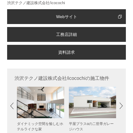
渋沢テクノ建設株式会社/icocochi
Webサイト
工務店詳細
渋沢テクノ建設株式会社/icocochiの施工物件
ビングの
ダイナミック空間を愉しむホ
平屋プラスαの二世帯ガレー
光と風
テルライクな家
ジハウス
アの家