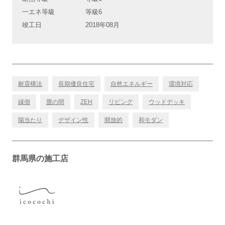
一エネ等級
等級6
竣工日
2018年08月
耐震構法
長期優良住宅
自然エネルギー
環境対応
縁側
畳の間
ZEH
リビング
ウッドデッキ
陽当たり
デザイン性
開放的
和モダン
群馬県の施工店