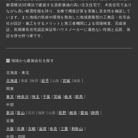
耐震構法SE構法で建築する資産価値の高い注文住宅で、木造住宅であり
ながら高い耐震性能を誇り、全棟で構造計算を実施し安全性を確認して
います。また地域の気候や環境を熟知した地域密着型の工務店・住宅会
社が設計・施工をするメリットと第三者機関による現場検査、完成保
証、長期優良住宅認定保証等ハウスメーカーに遜色ない性能と品質、保
証を併せ持つ家です。
地域から建築会社を探す
北海道・東北
北海道
岩手
宮城
青森
秋田
山形
福島
関東
東京
神奈川
埼玉
千葉
茨城
栃木
群馬
中部
新潟
富山
長野
岐阜
愛知
静岡
石川
福井
山梨
近畿
大阪
兵庫
京都
滋賀
奈良
三重
和歌山
中国・四国