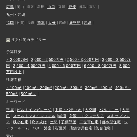
広島
山口
愛媛
岡山
鳥取
島根
香川
徳島
高知
九州・沖縄
福岡
熊本
大分
鹿児島
沖縄
佐賀
長崎
宮崎
注文住宅カテゴリー
予算目安
～2,000万円
2,000～2,500万円
2,500～3,000万円
3,000～3,500万
円
3,500～4,000万円
4,000～6,000万円
6,000～8,000万円
8,000
万円以上
延床面積
～100m²
100m²～200m²
200m²～300m²
300m²～400m²
400m²～
500m²
500m²～
キーワード
平屋
ビルトインガレージ
中庭・パティオ
大空間
バルコニー
大開
口
スケルトン＆インフィル
縁側
外観・エクステリア
スキップフロ
ア
狭小住宅
吹き抜け
土間
子供部屋
二世帯住宅
都市型住宅
シ
アタールーム
バス・浴室
洗面所
店舗併用住宅
集合住宅
素材