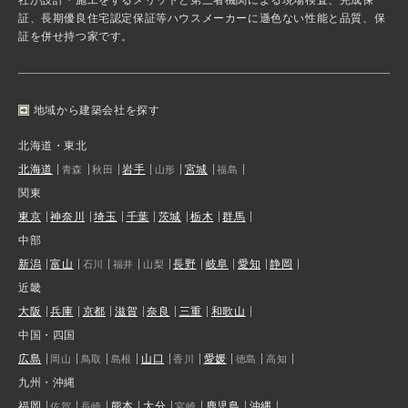
証、長期優良住宅認定保証等ハウスメーカーに遜色ない性能と品質、保
証を併せ持つ家です。
地域から建築会社を探す
北海道・東北
北海道
岩手
宮城
青森
秋田
山形
福島
関東
東京
神奈川
埼玉
千葉
茨城
栃木
群馬
中部
新潟
富山
長野
岐阜
愛知
静岡
石川
福井
山梨
近畿
大阪
兵庫
京都
滋賀
奈良
三重
和歌山
中国・四国
広島
山口
愛媛
岡山
鳥取
島根
香川
徳島
高知
九州・沖縄
福岡
熊本
大分
鹿児島
沖縄
佐賀
長崎
宮崎