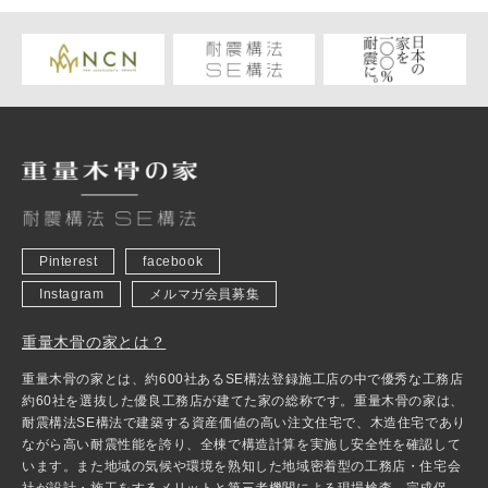
Pinterest
facebook
Instagram
メルマガ会員募集
重量木骨の家とは？
重量木骨の家とは、約600社あるSE構法登録施工店の中で優秀な工務店
約60社を選抜した優良工務店が建てた家の総称です。重量木骨の家は、
耐震構法SE構法で建築する資産価値の高い注文住宅で、木造住宅であり
ながら高い耐震性能を誇り、全棟で構造計算を実施し安全性を確認して
います。また地域の気候や環境を熟知した地域密着型の工務店・住宅会
社が設計・施工をするメリットと第三者機関による現場検査、完成保