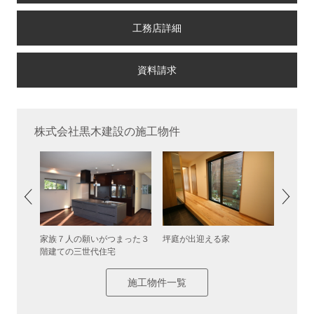
工務店詳細
株式会社黒木建設の施工物件
家族７人の願いがつまった３
坪庭が出迎える家
都心で
階建ての三世代住宅
施工物件一覧