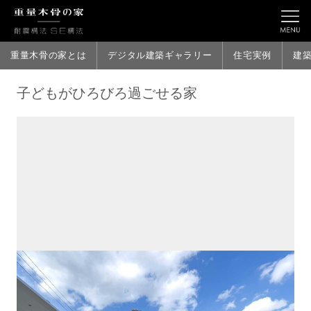
重量木骨の家とは
デジタル建築ギャラリー
住宅実例
建
子どもがひろびろ過ごせる家