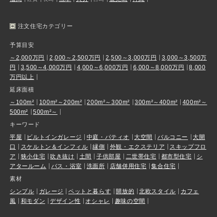
注文住宅カテゴリー
予算目安
～2,000万円
2,000～2,500万円
2,500～3,000万円
3,000～3,500万
円
3,500～4,000万円
4,000～6,000万円
6,000～8,000万円
8,000
万円以上
延床面積
～100m²
100m²～200m²
200m²～300m²
300m²～400m²
400m²～
500m²
500m²～
キーワード
平屋
ビルトインガレージ
中庭・パティオ
大空間
バルコニー
大開
口
スケルトン＆インフィル
縁側
外観・エクステリア
スキップフロ
ア
狭小住宅
吹き抜け
土間
子供部屋
二世帯住宅
都市型住宅
シ
アタールーム
バス・浴室
洗面所
店舗併用住宅
集合住宅
素材
シンプル
ガレージ
ペットと暮らす
開放的
北欧スタイル
カフェ
風
和モダン
デザイン性
オシャレ
趣味の空間