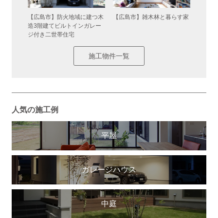
暮らす防
【広島市】雑木林と暮らす家
【廿日
【広島市】防火地域に建つ木
の家
造3階建てビルトインガレー
ジ付き二世帯住宅
施工物件一覧
人気の施工例
平屋
ガレージハウス
中庭