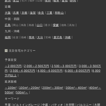
新潟
富山
長野
岐阜
愛知
静岡
石川
福井
山梨
近畿
大阪
兵庫
京都
滋賀
奈良
三重
和歌山
中国・四国
広島
山口
愛媛
岡山
鳥取
島根
香川
徳島
高知
九州・沖縄
福岡
熊本
大分
鹿児島
沖縄
佐賀
長崎
宮崎
注文住宅カテゴリー
予算目安
～2,000万円
2,000～2,500万円
2,500～3,000万円
3,000～3,500万
円
3,500～4,000万円
4,000～6,000万円
6,000～8,000万円
8,000
万円以上
延床面積
～100m²
100m²～200m²
200m²～300m²
300m²～400m²
400m²～
500m²
500m²～
キーワード
平屋
ビルトインガレージ
中庭・パティオ
大空間
バルコニー
大開