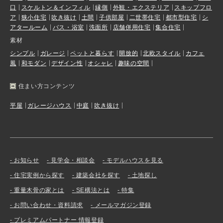
口
スケルトン＆インフィル
縁側
外観・エクステリア
スキップフロ
ア
狭小住宅
吹き抜け
土間
子供部屋
二世帯住宅
都市型住宅
シ
アタールーム
バス・浴室
洗面所
店舗併用住宅
集合住宅
素材
シンプル
ガレージ
ペットと暮らす
開放的
北欧スタイル
カフェ
風
和モダン
デザイン性
オシャレ
趣味の空間
住まい方コンテンツ
平屋
ガレージハウス
中庭
吹き抜け
お知らせ
見学会・相談会
モデルハウスを見る
住宅実例から探す
建築会社を探す
土地探し
重量木骨の家とは
SE構法とは
特集
お問い合わせ・資料請求
メールマガジン登録
プレミアムパートナー 情報登録