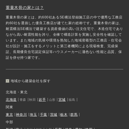
重量木骨の家とは？
重量木骨の家とは、約600社あるSE構法登録施工店の中で優秀な工務店
約60社を選抜した優良工務店が建てた家の総称です。重量木骨の家は、
耐震構法SE構法で建築する資産価値の高い注文住宅で、木造住宅であり
ながら高い耐震性能を誇り、全棟で構造計算を実施し安全性を確認して
います。また地域の気候や環境を熟知した地域密着型の工務店・住宅会
社が設計・施工をするメリットと第三者機関による現場検査、完成保
証、長期優良住宅認定保証等ハウスメーカーに遜色ない性能と品質、保
証を併せ持つ家です。
地域から建築会社を探す
北海道・東北
北海道
岩手
宮城
青森
秋田
山形
福島
関東
東京
神奈川
埼玉
千葉
茨城
栃木
群馬
中部