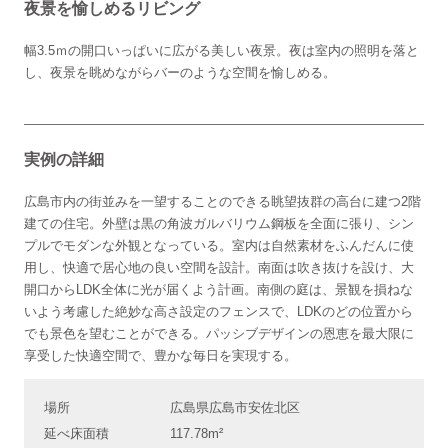
夜景を愉しめるリビング
幅3.5ｍの開口いっぱいに広がる美しい夜景。夜は室内の照明を落と
し、夜景を眺めながらバーのような空間を愉しめる。
実例の詳細
広島市内の街並みを一望することのできる眺望抜群の高台に建つ2階
建ての住宅。外壁は黒の角波ガルバリウム鋼板を全面に張り、シン
プルでモダンな外観となっている。室内は自然素材をふんだんに使
用し、快適で居心地の良い空間を設計。南面は吹き抜けを設け、大
開口からLDK全体に光が届くよう計画。南側の庭は、景観を損ねな
いよう考慮した絶妙な高さ設定のフェンスで、LDKのどの位置から
でも景色を望むことができる。パッシブデザインの恩恵を最大限に
享受した快適空間で、豊かな毎日を実現する。
場所
広島県広島市安佐北区
延べ床面積
117.78m²