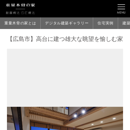
重量木骨の家とは
デジタル建築ギャラリー
住宅実例
建
【広島市】高台に建つ雄大な眺望を愉しむ家