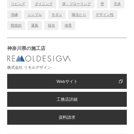
リビング
ダイニング
床・フローリング
壁
天井
洗練
シンプル
モダン
陽当たり
デザイン性
開放的
通風
採光
借景
神奈川県の施工店
株式会社 リモルデザイン
Webサイト
工務店詳細