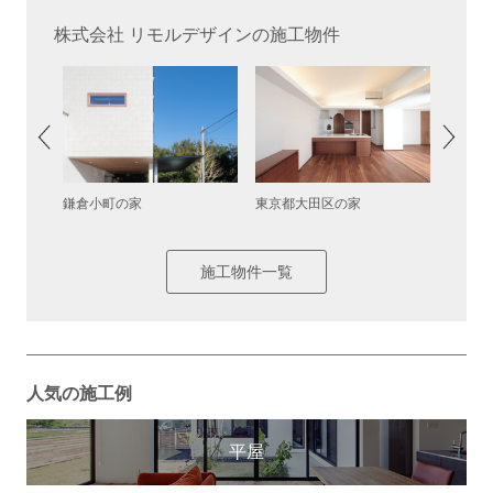
株式会社 リモルデザインの施工物件
鎌倉小町の家
東京都大田区の家
神奈川
施工物件一覧
人気の施工例
平屋