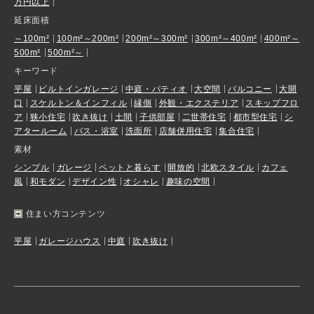
万円以上
延床面積
～100m²
100m²～200m²
200m²～300m²
300m²～400m²
400m²～
500m²
500m²～
キーワード
平屋
ビルトインガレージ
中庭・パティオ
大空間
バルコニー
大開
口
スケルトン＆インフィル
縁側
外観・エクステリア
スキップフロ
ア
狭小住宅
吹き抜け
土間
子供部屋
二世帯住宅
都市型住宅
シ
アタールーム
バス・浴室
洗面所
店舗併用住宅
集合住宅
素材
シンプル
ガレージ
ペットと暮らす
開放的
北欧スタイル
カフェ
風
和モダン
デザイン性
オシャレ
趣味の空間
住まい方コンテンツ
平屋
ガレージハウス
中庭
吹き抜け