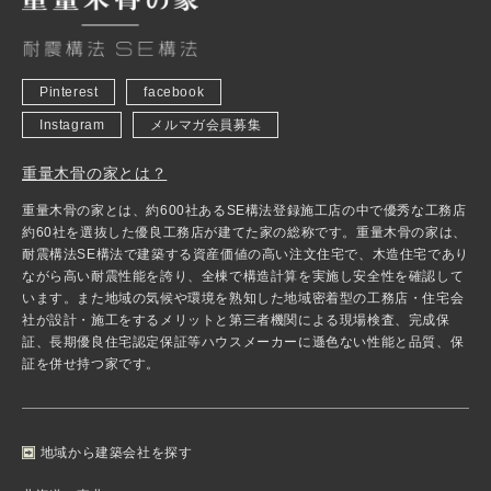
Pinterest
facebook
Instagram
メルマガ会員募集
重量木骨の家とは？
重量木骨の家とは、約600社あるSE構法登録施工店の中で優秀な工務店
約60社を選抜した優良工務店が建てた家の総称です。重量木骨の家は、
耐震構法SE構法で建築する資産価値の高い注文住宅で、木造住宅であり
ながら高い耐震性能を誇り、全棟で構造計算を実施し安全性を確認して
います。また地域の気候や環境を熟知した地域密着型の工務店・住宅会
社が設計・施工をするメリットと第三者機関による現場検査、完成保
証、長期優良住宅認定保証等ハウスメーカーに遜色ない性能と品質、保
証を併せ持つ家です。
地域から建築会社を探す