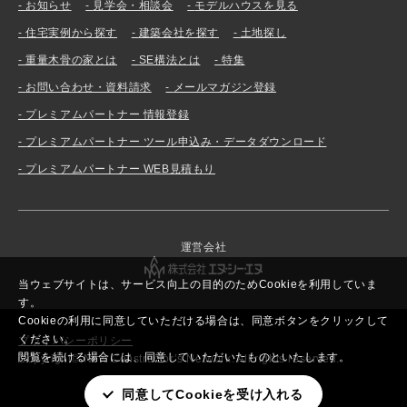
お知らせ
見学会・相談会
モデルハウスを見る
住宅実例から探す
建築会社を探す
土地探し
重量木骨の家とは
SE構法とは
特集
お問い合わせ・資料請求
メールマガジン登録
プレミアムパートナー 情報登録
プレミアムパートナー ツール申込み・データダウンロード
プレミアムパートナー WEB見積もり
運営会社
当ウェブサイトは、サービス向上の目的のためCookieを利用していま
す。
Cookieの利用に同意していただける場合は、同意ボタンをクリックして
ください。
プライバシーポリシー
閲覧を続ける場合には、同意していただいたものといたします。
Copyright© New Constructor’s Network. All rights reserved.
同意してCookieを受け入れる