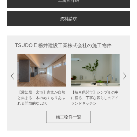
工務店詳細
TSUDOIE 栃井建設工業株式会社の施工物件
元気に走
【愛知県一宮市】家族が自然
【岐阜県関市】シンプルの中
【岐阜
家
と集まる、木のぬくもりあふ
に宿る、丁寧な暮らしのアイ
納棚の
れる開放的なLDK
ランドキッチン
施工物件一覧