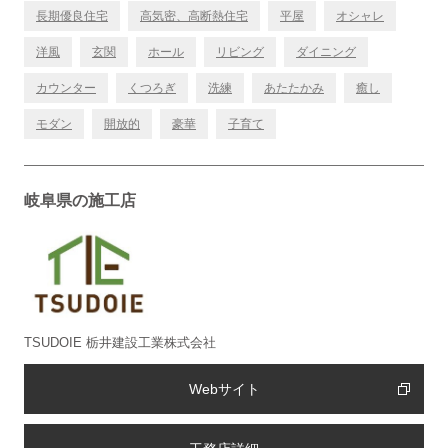
長期優良住宅
高気密、高断熱住宅
平屋
オシャレ
洋風
玄関
ホール
リビング
ダイニング
カウンター
くつろぎ
洗練
あたたかみ
癒し
モダン
開放的
豪華
子育て
岐阜県の施工店
TSUDOIE 栃井建設工業株式会社
Webサイト