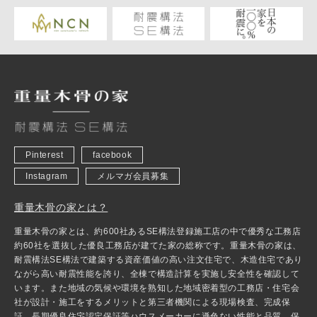
Pinterest
facebook
Instagram
メルマガ会員募集
重量木骨の家とは？
重量木骨の家とは、約600社あるSE構法登録施工店の中で優秀な工務店
約60社を選抜した優良工務店が建てた家の総称です。重量木骨の家は、
耐震構法SE構法で建築する資産価値の高い注文住宅で、木造住宅であり
ながら高い耐震性能を誇り、全棟で構造計算を実施し安全性を確認して
います。また地域の気候や環境を熟知した地域密着型の工務店・住宅会
社が設計・施工をするメリットと第三者機関による現場検査、完成保
証、長期優良住宅認定保証等ハウスメーカーに遜色ない性能と品質、保