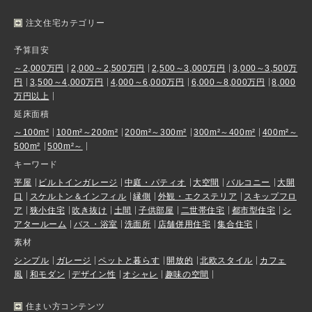
注文住宅カテゴリー
予算目安
～2,000万円
2,000～2,500万円
2,500～3,000万円
3,000～3,500万
円
3,500～4,000万円
4,000～6,000万円
6,000～8,000万円
8,000
万円以上
延床面積
～100m²
100m²～200m²
200m²～300m²
300m²～400m²
400m²～
500m²
500m²～
キーワード
平屋
ビルトインガレージ
中庭・パティオ
大空間
バルコニー
大開
口
スケルトン＆インフィル
縁側
外観・エクステリア
スキップフロ
ア
狭小住宅
吹き抜け
土間
子供部屋
二世帯住宅
都市型住宅
シ
アタールーム
バス・浴室
洗面所
店舗併用住宅
集合住宅
素材
シンプル
ガレージ
ペットと暮らす
開放的
北欧スタイル
カフェ
風
和モダン
デザイン性
オシャレ
趣味の空間
住まい方コンテンツ