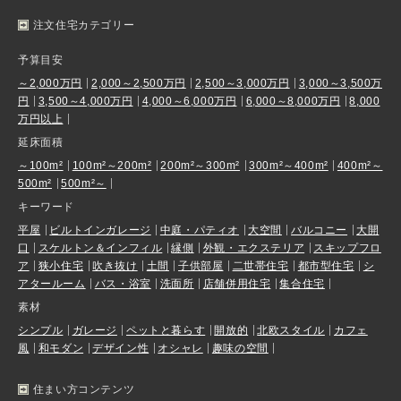
注文住宅カテゴリー
予算目安
～2,000万円
2,000～2,500万円
2,500～3,000万円
3,000～3,500万
円
3,500～4,000万円
4,000～6,000万円
6,000～8,000万円
8,000
万円以上
延床面積
～100m²
100m²～200m²
200m²～300m²
300m²～400m²
400m²～
500m²
500m²～
キーワード
平屋
ビルトインガレージ
中庭・パティオ
大空間
バルコニー
大開
口
スケルトン＆インフィル
縁側
外観・エクステリア
スキップフロ
ア
狭小住宅
吹き抜け
土間
子供部屋
二世帯住宅
都市型住宅
シ
アタールーム
バス・浴室
洗面所
店舗併用住宅
集合住宅
素材
シンプル
ガレージ
ペットと暮らす
開放的
北欧スタイル
カフェ
風
和モダン
デザイン性
オシャレ
趣味の空間
住まい方コンテンツ