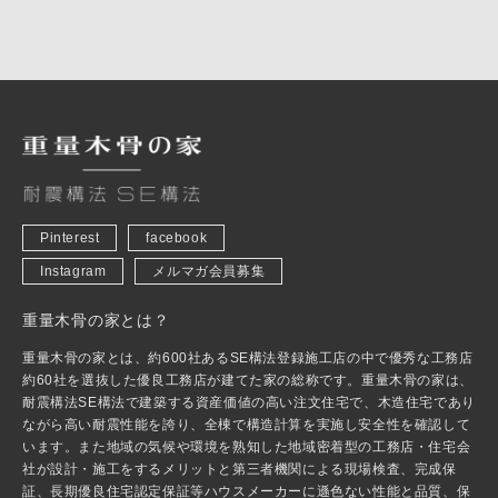
Pinterest
facebook
Instagram
メルマガ会員募集
重量木骨の家とは？
重量木骨の家とは、約600社あるSE構法登録施工店の中で優秀な工務店
約60社を選抜した優良工務店が建てた家の総称です。重量木骨の家は、
耐震構法SE構法で建築する資産価値の高い注文住宅で、木造住宅であり
ながら高い耐震性能を誇り、全棟で構造計算を実施し安全性を確認して
います。また地域の気候や環境を熟知した地域密着型の工務店・住宅会
社が設計・施工をするメリットと第三者機関による現場検査、完成保
証、長期優良住宅認定保証等ハウスメーカーに遜色ない性能と品質、保