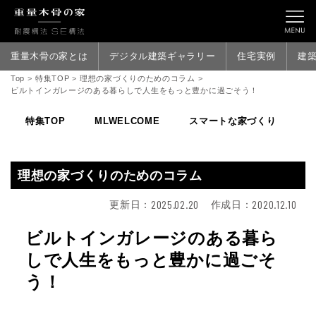
重量木骨の家とは
デジタル建築ギャラリー
住宅実例
建
Top
>
特集TOP
>
理想の家づくりのためのコラム
>
ビルトインガレージのある暮らしで人生をもっと豊かに過ごそう！
特集TOP
MLWELCOME
スマートな家づくり
家
理想の家づくりのためのコラム
2025.02.20
2020.12.10
更新日：
作成日：
ビルトインガレージのある暮ら
しで人生をもっと豊かに過ごそ
う！