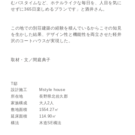
むバスタイムなど、ホテルライクな毎日を、人目を気に
せずに365日楽しめるプランです」と酒井さん。
この地での別荘建築の経験を積んでいるからこその知見
を生かした結果、デザイン性と機能性を両立させた軽井
沢のコートハウスが実現した。
取材・文／間庭典子
T邸
設計施工
Mstyle house
所在地
長野県北佐久郡
家族構成
大人2人
敷地面積
1554.27㎡
延床面積
114.90㎡
構法
木造SE構法