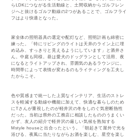
らLDKにつながる生活動線と、土間収納からゴルフレン
ジへと抜けるゴルフ動線の2つがあることで、ゴルフライ
フはより快適となった。
家全体の照明器具の選定や配灯など、照明計画も綿密に
練った。「特にリビングのライトは天井のライン上に埋
め込み、すっきりと見えるようにしています」と酒井さ
ん。中庭も同様。昼は愛犬のドッグランとして活用、夜
になるとライトアップされ、雰囲気のあるラウンジに。
時間帯によって表情が変わるのもライティングを工夫し
たからこそ。
色や質感まで統一した上質なインテリア、生活のストレ
スを軽減する動線や機能に加えて、快適な暮らしのため
にTさんが重視したのが軽井沢の冬をしのぐ気密断熱性
だった。当初は県外の工務店に相談したもののうまくい
かず、友人の紹介で軽井沢の厳しい気候を熟知する
Mstyle houseと出合ったという。「朝起きて屋外で光を
浴びる、夜風に当たりながらお酒を楽しむ、星空を楽し