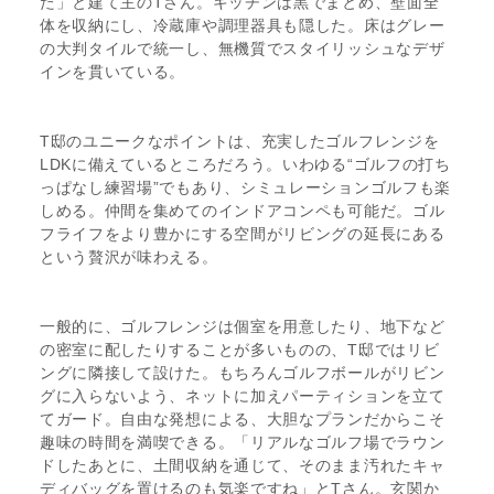
た」と建て主のTさん。キッチンは黒でまとめ、壁面全
体を収納にし、冷蔵庫や調理器具も隠した。床はグレー
の大判タイルで統一し、無機質でスタイリッシュなデザ
インを貫いている。
T邸のユニークなポイントは、充実したゴルフレンジを
LDKに備えているところだろう。いわゆる“ゴルフの打ち
っぱなし練習場”でもあり、シミュレーションゴルフも楽
しめる。仲間を集めてのインドアコンペも可能だ。ゴル
フライフをより豊かにする空間がリビングの延長にある
という贅沢が味わえる。
一般的に、ゴルフレンジは個室を用意したり、地下など
の密室に配したりすることが多いものの、T邸ではリビ
ングに隣接して設けた。もちろんゴルフボールがリビン
グに入らないよう、ネットに加えパーティションを立て
てガード。自由な発想による、大胆なプランだからこそ
趣味の時間を満喫できる。「リアルなゴルフ場でラウン
ドしたあとに、土間収納を通じて、そのまま汚れたキャ
ディバッグを置けるのも気楽ですね」とTさん。玄関か