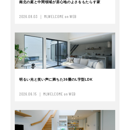
南北の庭と中間領域が居心地のよさをもたらす家
2026.08.03 ｜ MLWELCOME on WEB
明るい光と笑い声に満ちた36畳のL字型LDK
2026.06.15 ｜ MLWELCOME on WEB