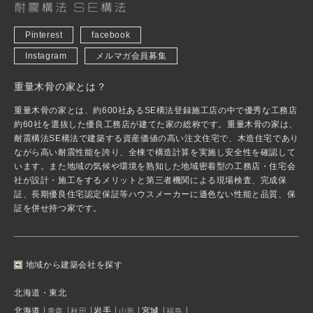
Pinterest
facebook
Instagram
メルマガ会員募集
重量木骨の家とは？
重量木骨の家とは、約600社あるSE構法登録施工店の中で優秀な工務店
約60社を選抜した優良工務店が建てた家の総称です。重量木骨の家は、
耐震構法SE構法で建築する資産価値の高い注文住宅で、木造住宅であり
ながら高い耐震性能を誇り、全棟で構造計算を実施し安全性を確認して
います。また地域の気候や環境を熟知した地域密着型の工務店・住宅会
社が設計・施工をするメリットと第三者機関による現場検査、完成保
証、長期優良住宅認定保証等ハウスメーカーに遜色ない性能と品質、保
証を併せ持つ家です。
地域から建築会社を探す
北海道・東北
北海道
岩手
宮城
青森
秋田
山形
福島