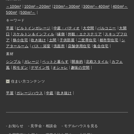
～100m²
100m²～200m²
200m²～300m²
300m²～400m²
400m²～
500m²
500m²～
キーワード
平屋
ビルトインガレージ
中庭・パティオ
大空間
バルコニー
大開
口
スケルトン＆インフィル
縁側
外観・エクステリア
スキップフロ
ア
狭小住宅
吹き抜け
土間
子供部屋
二世帯住宅
都市型住宅
シ
アタールーム
バス・浴室
洗面所
店舗併用住宅
集合住宅
素材
シンプル
ガレージ
ペットと暮らす
開放的
北欧スタイル
カフェ
風
和モダン
デザイン性
オシャレ
趣味の空間
住まい方コンテンツ
平屋
ガレージハウス
中庭
吹き抜け
お知らせ
見学会・相談会
モデルハウスを見る