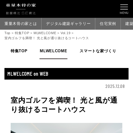
重量木骨の家とは
デジタル建築ギャラリー
住宅実例
建
Top
>
特集TOP
>
MLWELCOME
>
Vol.19
>
室内ゴルフを満喫！ 光と風が通り抜けるコートハウス
特集TOP
MLWELCOME
スマートな家づくり
家
MLWELCOME on WEB
2025.12.08
室内ゴルフを満喫！ 光と風が通
り抜けるコートハウス