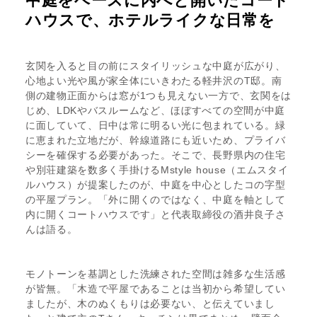
中庭をベースに内へと開いたコート
ハウスで、ホテルライクな日常を
玄関を入ると目の前にスタイリッシュな中庭が広がり、
心地よい光や風が家全体にいきわたる軽井沢のT邸。南
側の建物正面からは窓が1つも見えない一方で、玄関をは
じめ、LDKやバスルームなど、ほぼすべての空間が中庭
に面していて、日中は常に明るい光に包まれている。緑
に恵まれた立地だが、幹線道路にも近いため、プライバ
シーを確保する必要があった。そこで、長野県内の住宅
や別荘建築を数多く手掛けるMstyle house（エムスタイ
ルハウス）が提案したのが、中庭を中心としたコの字型
の平屋プラン。「外に開くのではなく、中庭を軸として
内に開くコートハウスです」と代表取締役の酒井良子さ
んは語る。
モノトーンを基調とした洗練された空間は雑多な生活感
が皆無。「木造で平屋であることは当初から希望してい
ましたが、木のぬくもりは必要ない、と伝えていまし