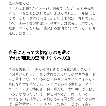
選びが進んだ。
「Tさんは理想のイメージが明確でしたが、それを強制
するようなことは決して言いませんでした。『希望はこ
うで、あとはプロにお任せ』という姿勢は一貫していた
ので、工事予算の調整がしやすく、対案も出しやすい。
結果、ブレがない統一感のある空間となりました」と可
児社長は言う。
自分にとって大切なものを選ぶ
それが理想の空間づくりへの道
その審美眼は、Tさんのお子さまにも受け継がれたよう
に見受けられる。工作が大好きだという小学生の息子さ
んが夢中になっているのは、仏像。自室のスタイルも伝
統的な和室を希望した。そこに使われる木材も一緒にシ
ョールームまで出向き、自ら選んだ。床の間には、おじ
いさまが彫ったという仏像を自作と共に飾っている。
余分なものを排除し、大切なものを選び取る感性があれ
ば、設計時からインテリアにこだわることは功を奏す