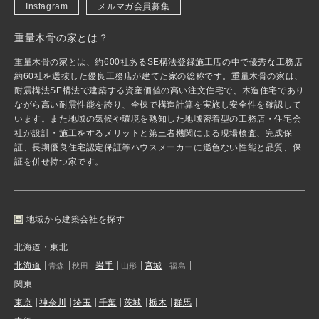
Instagram
メルマガ会員募集
重量木骨の家とは？
重量木骨の家とは、約600社あるSE構法登録施工店の中で優秀な工務店
約60社を選抜した優良工務店が建てた家の総称です。重量木骨の家は、
耐震構法SE構法で建築する資産価値の高い注文住宅で、木造住宅であり
ながら高い耐震性能を誇り、全棟で構造計算を実施し安全性を確認して
います。また地域の気候や環境を熟知した地域密着型の工務店・住宅会
社が設計・施工をするメリットと第三者機関による現場検査、完成保
証、長期優良住宅認定保証等ハウスメーカーに遜色ない性能と品質、保
証を併せ持つ家です。
地域から建築会社を探す
北海道・東北
北海道
岩手
宮城
青森
秋田
山形
福島
関東
東京
神奈川
埼玉
千葉
茨城
栃木
群馬