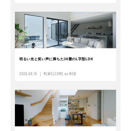
明るい光と笑い声に満ちた36畳のL字型LDK
2026.06.15 ｜ MLWELCOME on WEB