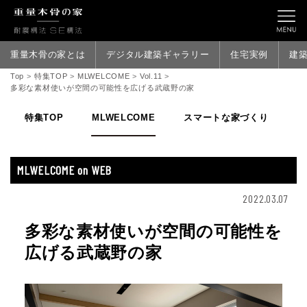
重量木骨の家とは
デジタル建築ギャラリー
住宅実例
建
Top
>
特集TOP
>
MLWELCOME
>
Vol.11
>
多彩な素材使いが空間の可能性を広げる武蔵野の家
特集TOP
MLWELCOME
スマートな家づくり
家
MLWELCOME on WEB
2022.03.07
多彩な素材使いが空間の可能性を
広げる武蔵野の家