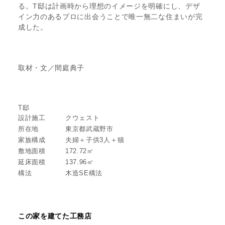
る。T邸は計画時から理想のイメージを明確にし、デザ
イン力のあるプロに出会うことで唯一無二な住まいが完
成した。
取材・文／間庭典子
T邸
設計施工
クウェスト
所在地
東京都武蔵野市
家族構成
夫婦＋子供3人＋猫
敷地面積
172.72㎡
延床面積
137.96㎡
構法
木造SE構法
この家を建てた工務店