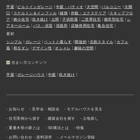
平屋
ビルトインガレージ
中庭・パティオ
大空間
バルコニー
大開
口
スケルトン＆インフィル
縁側
外観・エクステリア
スキップフロ
ア
狭小住宅
吹き抜け
土間
子供部屋
二世帯住宅
都市型住宅
シ
アタールーム
バス・浴室
洗面所
店舗併用住宅
集合住宅
素材
シンプル
ガレージ
ペットと暮らす
開放的
北欧スタイル
カフェ
風
和モダン
デザイン性
オシャレ
趣味の空間
住まい方コンテンツ
平屋
ガレージハウス
中庭
吹き抜け
お知らせ
見学会・相談会
モデルハウスを見る
住宅実例から探す
建築会社を探す
土地探し
重量木骨の家とは
SE構法とは
特集
お問い合わせ・資料請求
メールマガジン登録