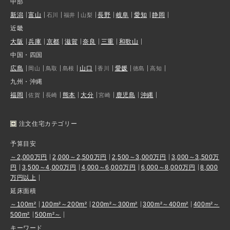
中部
新潟
富山
長野
岐阜
愛知
静岡
石川
福井
山梨
近畿
大阪
兵庫
京都
滋賀
奈良
三重
和歌山
中国・四国
広島
山口
愛媛
岡山
鳥取
島根
香川
徳島
高知
九州・沖縄
福岡
熊本
大分
鹿児島
沖縄
佐賀
長崎
宮崎
注文住宅カテゴリー
予算目安
～2,000万円
2,000～2,500万円
2,500～3,000万円
3,000～3,500万
円
3,500～4,000万円
4,000～6,000万円
6,000～8,000万円
8,000
万円以上
延床面積
～100m²
100m²～200m²
200m²～300m²
300m²～400m²
400m²～
500m²
500m²～
キーワード