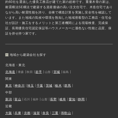
約60社を選抜した優良工務店が建てた家の総称です。重量木骨の家は、
耐震構法SE構法で建築する資産価値の高い注文住宅で、木造住宅であり
ながら高い耐震性能を誇り、全棟で構造計算を実施し安全性を確認して
います。また地域の気候や環境を熟知した地域密着型の工務店・住宅会
社が設計・施工をするメリットと第三者機関による現場検査、完成保
証、長期優良住宅認定保証等ハウスメーカーに遜色ない性能と品質、保
証を併せ持つ家です。
地域から建築会社を探す
北海道・東北
北海道
岩手
宮城
青森
秋田
山形
福島
関東
東京
神奈川
埼玉
千葉
茨城
栃木
群馬
中部
新潟
富山
長野
岐阜
愛知
静岡
石川
福井
山梨
近畿
大阪
兵庫
京都
滋賀
奈良
三重
和歌山