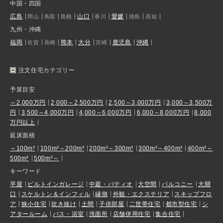
中国・四国
広島
山口
愛媛
岡山
鳥取
島根
香川
徳島
高知
九州・沖縄
福岡
熊本
大分
鹿児島
沖縄
佐賀
長崎
宮崎
注文住宅カテゴリー
予算目安
～2,000万円
2,000～2,500万円
2,500～3,000万円
3,000～3,500万
円
3,500～4,000万円
4,000～6,000万円
6,000～8,000万円
8,000
万円以上
延床面積
～100m²
100m²～200m²
200m²～300m²
300m²～400m²
400m²～
500m²
500m²～
キーワード
平屋
ビルトインガレージ
中庭・パティオ
大空間
バルコニー
大開
口
スケルトン＆インフィル
縁側
外観・エクステリア
スキップフロ
ア
狭小住宅
吹き抜け
土間
子供部屋
二世帯住宅
都市型住宅
シ
アタールーム
バス・浴室
洗面所
店舗併用住宅
集合住宅