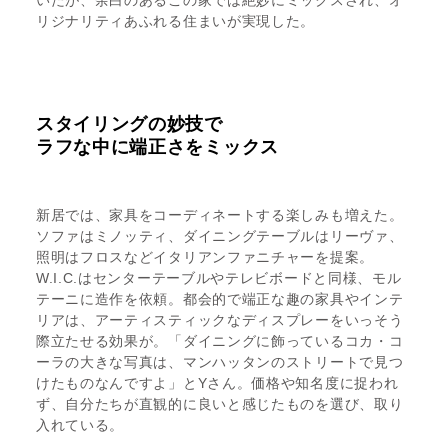
いたが、余白のあるこの家では絶妙にミックスされ、オ
リジナリティあふれる住まいが実現した。
スタイリングの妙技で
ラフな中に端正さをミックス
新居では、家具をコーディネートする楽しみも増えた。
ソファはミノッティ、ダイニングテーブルはリーヴァ、
照明はフロスなどイタリアンファニチャーを提案。
W.I.C.はセンターテーブルやテレビボードと同様、モル
テーニに造作を依頼。都会的で端正な趣の家具やインテ
リアは、アーティスティックなディスプレーをいっそう
際立たせる効果が。「ダイニングに飾っているコカ・コ
ーラの大きな写真は、マンハッタンのストリートで見つ
けたものなんですよ」とYさん。価格や知名度に捉われ
ず、自分たちが直観的に良いと感じたものを選び、取り
入れている。