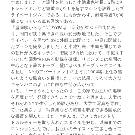
すめしました」と設計を担当した小池康也社長。2階にも
トレッドミルなど総重量が1ｔを超すマシンを設置したプ
ライベートジムまである。にもかかわず、耐震等級3が可
能になっている点も秀逸である。
「盛岡駅からも至近のY邸は、邸宅が並ぶ旧市街にあ
り、間口が狭く奥行きの長い変形敷地でした。そこでプ
ライバシーを保つために外部には閉じて、中庭に開放し
たプランを提案しました」と小池社長。中庭を通じて東
の朝日が入るキッチン、階段は2カ所に設けて、中庭を中
心とした回遊性のある動線を確保。リビングには空間の
中心となる薪ストーブ、壁にはベルギーブリックタイル
を配し、NYのアパートメントのように100年以上住み継
いだような風合いを目指した。その結果、まるで大きな
キャンバスのように自由な空間が広がって
いる。「一番うれしかったのは、この家でお互いの趣味
を邪魔せず、発揮できたことですね」と奥さま。夫妻は
それぞれNYで生活した経験があり、大学で写真を専攻し
ていた奥さまは、写真集などの蔵書を収納できる開放的
な書斎を望んだ。また、Yさんは、アメリカのストリー
トカルチャーを取り入れたスタイルを好む。以前までの
マンション生活では、お互いのテイストが主張し合って