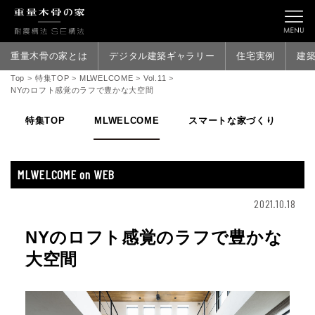
重量木骨の家とは
デジタル建築ギャラリー
住宅実例
建
Top
>
特集TOP
>
MLWELCOME
>
Vol.11
>
NYのロフト感覚のラフで豊かな大空間
特集TOP
MLWELCOME
スマートな家づくり
家
MLWELCOME on WEB
2021.10.18
NYのロフト感覚のラフで豊かな
大空間