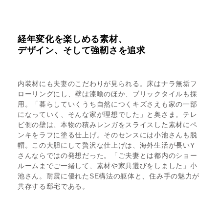
経年変化を楽しめる素材、
デザイン、そして強靭さを追求
内装材にも夫妻のこだわりが見られる。床はナラ無垢フ
ローリングにし、壁は漆喰のほか、ブリックタイルも採
用。「暮らしていくうち自然につくキズさえも家の一部
になっていく、そんな家が理想でした」と奥さま。テレ
ビ側の壁は、本物の積みレンガをスライスした素材にペ
ンキをラフに塗る仕上げ。そのセンスには小池さんも脱
帽。この大胆にして贅沢な仕上げは、海外生活が長いY
さんならではの発想だった。「ご夫妻とは都内のショー
ルームまでご一緒して、素材や家具選びをしました」小
池さん。耐震に優れたSE構法の躯体と、住み手の魅力が
共存する邸宅である。