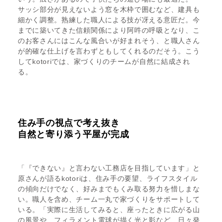
サッシ部分が見えないよう窓を木枠で囲むなど、建具も
細かく調整。熟練した職人による技が冴える意匠だ。今
までに築いてきた信頼関係により阿吽の呼吸となり、こ
のお客さんにはこんな風合いが好まれそう、と職人さん
が的確な仕上げを言わずともしてくれるのだそう。こう
してkotoriでは、家づくりのチームが自然に結成され
る。
住み手の視点で考え抜き
自然と寄り添う平屋が完成
「『できない』と言わない工務店を目指しています」と
原さんが語るkotoriは、住み手の要望、ライフスタイル
の傾向だけでなく、好みまでもくみ取る努力を惜しまな
い。職人を含め、チーム一丸で家づくりをサポートして
いる。「実際に生活してみると、座ったときに広がる山
の風景や、フィラメント電球が描く光と影など、日々発