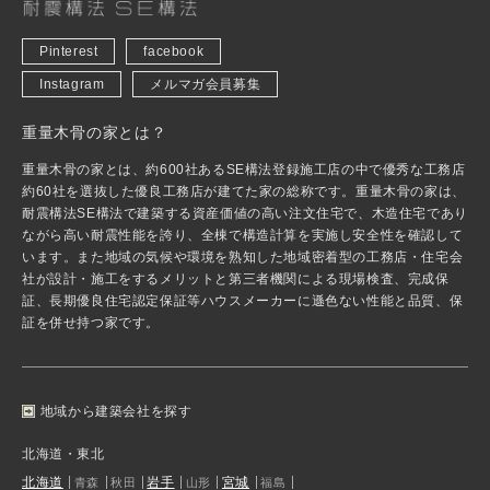
Pinterest
facebook
Instagram
メルマガ会員募集
重量木骨の家とは？
重量木骨の家とは、約600社あるSE構法登録施工店の中で優秀な工務店
約60社を選抜した優良工務店が建てた家の総称です。重量木骨の家は、
耐震構法SE構法で建築する資産価値の高い注文住宅で、木造住宅であり
ながら高い耐震性能を誇り、全棟で構造計算を実施し安全性を確認して
います。また地域の気候や環境を熟知した地域密着型の工務店・住宅会
社が設計・施工をするメリットと第三者機関による現場検査、完成保
証、長期優良住宅認定保証等ハウスメーカーに遜色ない性能と品質、保
証を併せ持つ家です。
地域から建築会社を探す
北海道・東北
北海道
岩手
宮城
青森
秋田
山形
福島