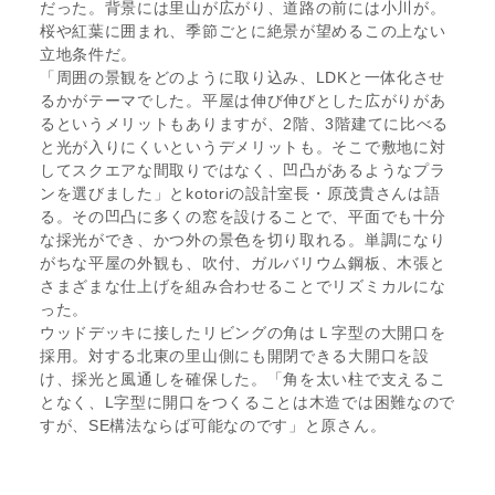
だった。背景には里山が広がり、道路の前には小川が。
桜や紅葉に囲まれ、季節ごとに絶景が望めるこの上ない
立地条件だ。
「周囲の景観をどのように取り込み、LDKと一体化させ
るかがテーマでした。平屋は伸び伸びとした広がりがあ
るというメリットもありますが、2階、3階建てに比べる
と光が入りにくいというデメリットも。そこで敷地に対
してスクエアな間取りではなく、凹凸があるようなプラ
ンを選びました」とkotoriの設計室長・原茂貴さんは語
る。その凹凸に多くの窓を設けることで、平面でも十分
な採光ができ、かつ外の景色を切り取れる。単調になり
がちな平屋の外観も、吹付、ガルバリウム鋼板、木張と
さまざまな仕上げを組み合わせることでリズミカルにな
った。
ウッドデッキに接したリビングの角はＬ字型の大開口を
採用。対する北東の里山側にも開閉できる大開口を設
け、採光と風通しを確保した。「角を太い柱で支えるこ
となく、L字型に開口をつくることは木造では困難なので
すが、SE構法ならば可能なのです」と原さん。