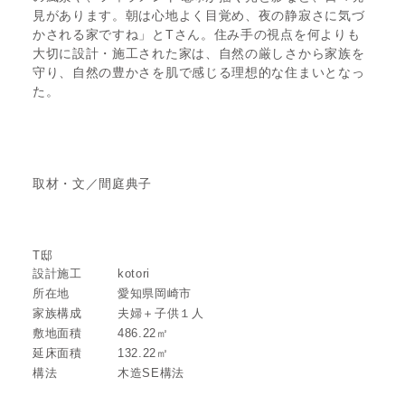
見があります。朝は心地よく目覚め、夜の静寂さに気づ
かされる家ですね」とTさん。住み手の視点を何よりも
大切に設計・施工された家は、自然の厳しさから家族を
守り、自然の豊かさを肌で感じる理想的な住まいとなっ
た。
取材・文／間庭典子
T邸
設計施工
kotori
所在地
愛知県岡崎市
家族構成
夫婦＋子供１人
敷地面積
486.22㎡
延床面積
132.22㎡
構法
木造SE構法