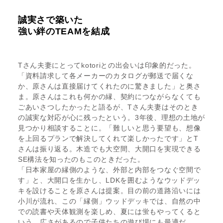
誠実さで築いた
強い絆のTEAMを結成
Tさん夫妻にとってkotoriとの出会いは印象的だった。
「資料請求して各メーカーのカタログが郵送で届くな
か、原さんは直接届けてくれたのに驚きました」と奥さ
ま。原さんはこれも何かの縁、契約につながらなくても
ごあいさつしたかったと語るが、Tさん夫妻はそのとき
の誠実な対応が心に残ったという。3年後、理想の土地が
見つかり相談することに。「難しいと思う要望も、想像
を上回るプランで解決してくれて楽しかったです」とT
さんは振り返る。木造でも大空間、大開口を実現できる
SE構法を知ったのもこのときだった。
「日本家屋の縁側のような、外部と内部をつなぐ空間で
す」と、大開口を生かし、LDKを囲むようなウッドデッ
キを設けることを原さんは提案。目の前の道路沿いには
小川が流れ、この「縁側」ウッドデッキでは、自然の中
での読書や天体観測を楽しめ、夏には蛍もやってくると
いう。広さがあるので子供たちの遊び場にも最適だ。