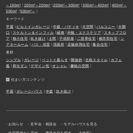
～100m²
100m²～200m²
200m²～300m²
300m²～400m²
400m²～
500m²
500m²～
キーワード
平屋
ビルトインガレージ
中庭・パティオ
大空間
バルコニー
大開
口
スケルトン＆インフィル
縁側
外観・エクステリア
スキップフロ
ア
狭小住宅
吹き抜け
土間
子供部屋
二世帯住宅
都市型住宅
シ
アタールーム
バス・浴室
洗面所
店舗併用住宅
集合住宅
素材
シンプル
ガレージ
ペットと暮らす
開放的
北欧スタイル
カフェ
風
和モダン
デザイン性
オシャレ
趣味の空間
住まい方コンテンツ
平屋
ガレージハウス
中庭
吹き抜け
お知らせ
見学会・相談会
モデルハウスを見る
住宅実例から探す
建築会社を探す
土地探し