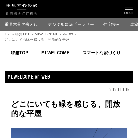
重量木骨の家とは
デジタル建築ギャラリー
住宅実例
建
Top
>
特集TOP
>
MLWELCOME
>
Vol.09
>
どこにいても緑を感じる、開放的な平屋
特集TOP
MLWELCOME
スマートな家づくり
家
MLWELCOME on WEB
2020.10.05
どこにいても緑を感じる、開放
的な平屋