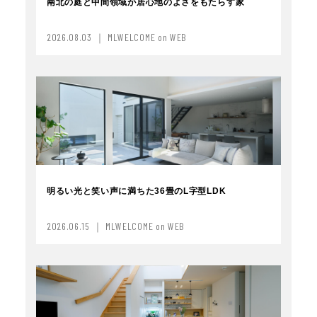
南北の庭と中間領域が居心地のよさをもたらす家
2026.08.03 ｜ MLWELCOME on WEB
明るい光と笑い声に満ちた36畳のL字型LDK
2026.06.15 ｜ MLWELCOME on WEB