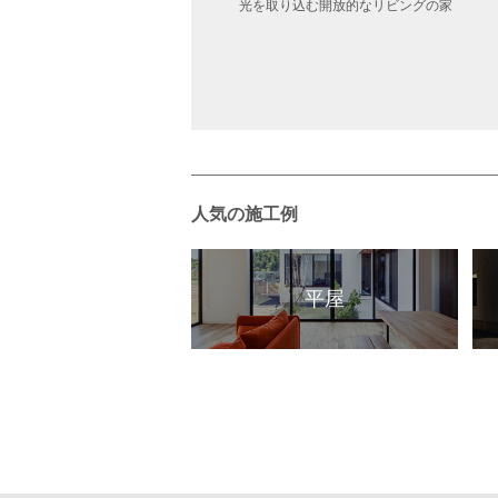
庭のある真っ白な中規模住宅
光を取り込む開放的なリビングの家
人気の施工例
平屋