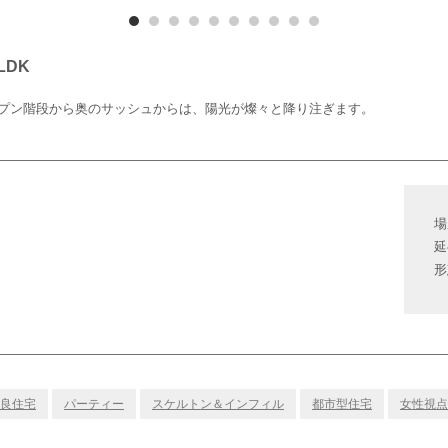
DK
プン階段から奥のサッシュからは、陽光が燦々と降り注ぎます。
場
延
形
良住宅
パーティー
スケルトン＆インフィル
都市型住宅
女性視点