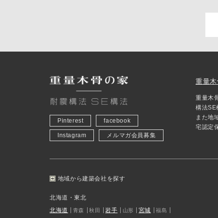
重量木
重量木
構法S
また地
Pinterest
facebook
宅認定
Instagram
メルマガ会員募集
地域から建築会社を探す
北海道・東北
北海道
岩手
宮城
青森
秋田
山形
福島