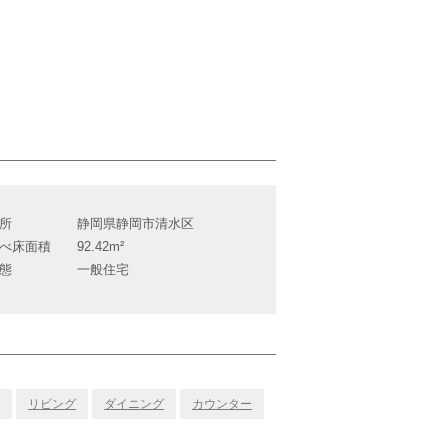
所
静岡県静岡市清水区
べ床面積
92.42m²
態
一般住宅
リビング
ダイニング
カウンター