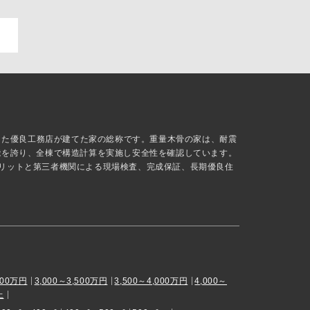
抜した優良工務店が建てた家の総称です。重量木骨の家は、耐震
能を誇り、全棟で構造計算を実施し安全性を確認しています。
リットと第三者機関による現場検査、完成保証、長期優良住
000万円
3,000～3,500万円
3,500～4,000万円
4,000～
上