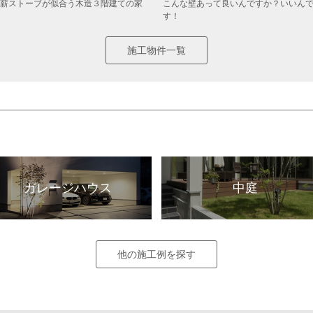
薪ストーブが似合う木造３階建ての家
こんな壁あって良いんですか？いいん
す！
施工物件一覧
ガレージハウス
中庭
他の施工例を探す