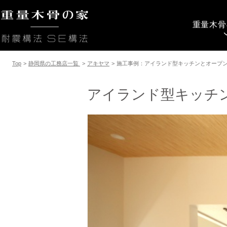
重量木骨
Top
>
静岡県の工務店一覧
>
アキヤマ
>
施工事例：アイランド型キッチンとオープ
アイランド型キッチ