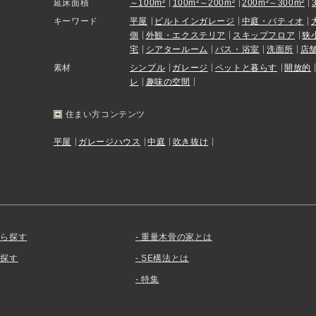
延床面積
～100m²
100m²～200m²
200m²～300m²
キーワード
平屋
ビルトインガレージ
中庭・パティオ
側
外観・エクステリア
スキップフロア
狭
宅
シアタールーム
バス・浴室
洗面所
店
素材
シンプル
ガレージ
ペットと暮らす
開放的
レ
趣味の空間
住まい方コンテンツ
平屋
ガレージハウス
中庭
吹き抜け
から探す
重量木骨の家とは
を探す
SE構法とは
特集