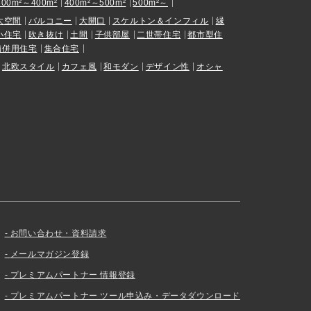
300m²～400m²
400m²～500m²
500m²～
大空間
バルコニー
大開口
スケルトン＆インフィル
縁
小住宅
吹き抜け
土間
子供部屋
二世帯住宅
都市型住
舗併用住宅
集合住宅
北欧スタイル
カフェ風
和モダン
デザイン性
オシャ
お問い合わせ・資料請求
メールマガジン登録
プレミアムパートナー 情報登録
プレミアムパートナー ツール申込み・データダウンロード