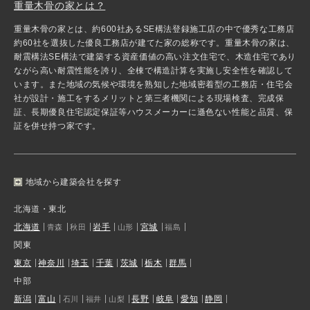
重量木骨の家とは？
重量木骨の家とは、約600社あるSE構法登録施工店の中で優秀な工務店
約60社を選抜した優良工務店が建てた家の総称です。重量木骨の家は、
耐震構法SE構法で建築する資産価値の高い注文住宅で、木造住宅であり
ながら高い耐震性能を誇り、全棟で構造計算を実施し安全性を確認して
います。また地域の気候や環境を熟知した地域密着型の工務店・住宅会
社が設計・施工をするメリットと第三者機関による現場検査、完成保
証、長期優良住宅認定保証等ハウスメーカーに遜色ない性能と品質、保
証を併せ持つ家です。
地域から建築会社を探す
北海道・東北
北海道
岩手
宮城
青森
秋田
山形
福島
関東
東京
神奈川
埼玉
千葉
茨城
栃木
群馬
中部
新潟
富山
長野
岐阜
愛知
静岡
石川
福井
山梨