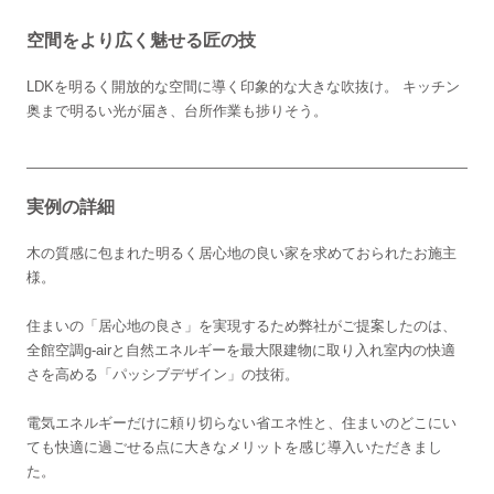
空間をより広く魅せる匠の技
LDKを明るく開放的な空間に導く印象的な大きな吹抜け。 キッチン
奥まで明るい光が届き、台所作業も捗りそう。
実例の詳細
木の質感に包まれた明るく居心地の良い家を求めておられたお施主
様。
住まいの「居心地の良さ」を実現するため弊社がご提案したのは、
全館空調g-airと自然エネルギーを最大限建物に取り入れ室内の快適
さを高める「パッシブデザイン」の技術。
電気エネルギーだけに頼り切らない省エネ性と、住まいのどこにい
ても快適に過ごせる点に大きなメリットを感じ導入いただきまし
た。