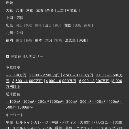
近畿
大阪
兵庫
京都
滋賀
奈良
三重
和歌山
中国・四国
広島
山口
愛媛
岡山
鳥取
島根
香川
徳島
高知
九州・沖縄
福岡
熊本
大分
鹿児島
沖縄
佐賀
長崎
宮崎
注文住宅カテゴリー
予算目安
～2,000万円
2,000～2,500万円
2,500～3,000万円
3,000～3,500万
円
3,500～4,000万円
4,000～6,000万円
6,000～8,000万円
8,000
万円以上
延床面積
～100m²
100m²～200m²
200m²～300m²
300m²～400m²
400m²～
500m²
500m²～
キーワード
平屋
ビルトインガレージ
中庭・パティオ
大空間
バルコニー
大開
口
スケルトン＆インフィル
縁側
外観・エクステリア
スキップフロ