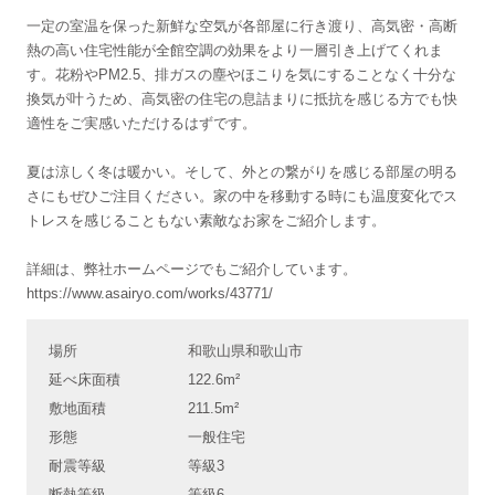
一定の室温を保った新鮮な空気が各部屋に行き渡り、高気密・高断
熱の高い住宅性能が全館空調の効果をより一層引き上げてくれま
す。花粉やPM2.5、排ガスの塵やほこりを気にすることなく十分な
換気が叶うため、高気密の住宅の息詰まりに抵抗を感じる方でも快
適性をご実感いただけるはずです。
夏は涼しく冬は暖かい。そして、外との繋がりを感じる部屋の明る
さにもぜひご注目ください。家の中を移動する時にも温度変化でス
トレスを感じることもない素敵なお家をご紹介します。
詳細は、弊社ホームページでもご紹介しています。
https://www.asairyo.com/works/43771/
場所
和歌山県和歌山市
延べ床面積
122.6m²
敷地面積
211.5m²
形態
一般住宅
耐震等級
等級3
断熱等級
等級6