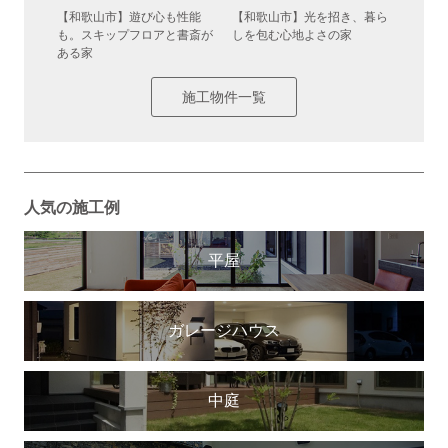
き抜けが
【和歌山市】遊び心も性能
【和歌山市】光を招き、暮ら
【和歌
も。スキップフロアと書斎が
しを包む心地よさの家
日常が
ある家
施工物件一覧
人気の施工例
平屋
ガレージハウス
中庭