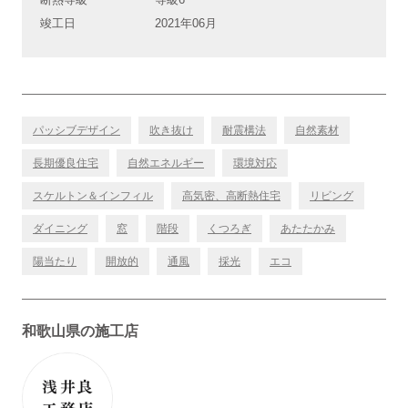
竣工日
2021年06月
パッシブデザイン
吹き抜け
耐震構法
自然素材
長期優良住宅
自然エネルギー
環境対応
スケルトン＆インフィル
高気密、高断熱住宅
リビング
ダイニング
窓
階段
くつろぎ
あたたかみ
陽当たり
開放的
通風
採光
エコ
和歌山県の施工店