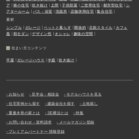
ア
狭小住宅
吹き抜け
土間
子供部屋
二世帯住宅
都市型住宅
シ
アタールーム
バス・浴室
洗面所
店舗併用住宅
集合住宅
素材
シンプル
ガレージ
ペットと暮らす
開放的
北欧スタイル
カフェ
風
和モダン
デザイン性
オシャレ
趣味の空間
住まい方コンテンツ
平屋
ガレージハウス
中庭
吹き抜け
お知らせ
見学会・相談会
モデルハウスを見る
住宅実例から探す
建築会社を探す
土地探し
重量木骨の家とは
SE構法とは
特集
お問い合わせ・資料請求
メールマガジン登録
プレミアムパートナー 情報登録