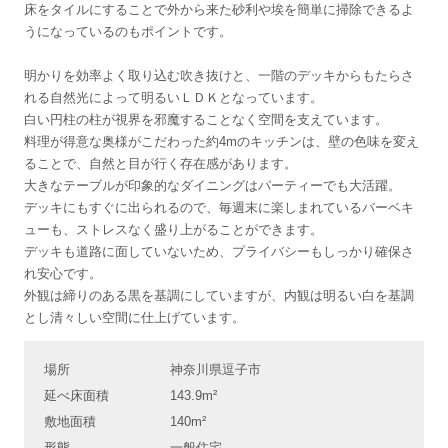
床をタイルにすることで外から来た砂利や埃を簡単に掃除できるよ
うになっているのもポイントです。
明かりを効率よく取り込む吹き抜けと、一階のデッキからもたらさ
れる自然光によって明るいＬＤＫとなっています。
白い円柱の柱が視界を邪魔することなく空間を支えています。
料理が得意な奥様がこだわった約4mのキッチンは、壁の色味を変え
ることで、自然と目が行く存在感があります。
大きなテーブルが印象的なダイニングはパーティーでも大活躍。
デッキにもすぐに出られるので、毎週末に楽しまれているバーベキ
ューも、ストレスなく盛り上がることができます。
デッキも道路に面していないため、プライバシーもしっかり確保さ
れ安心です。
外観は締りのある黒を基調にしていますが、内観は明るい白を基調
とし清々しい空間に仕上げています。
場所
神奈川県逗子市
延べ床面積
143.9m²
敷地面積
140m²
形態
一般住宅