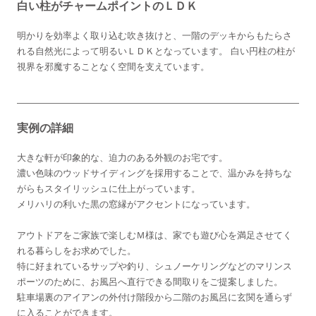
白い柱がチャームポイントのＬＤＫ
明かりを効率よく取り込む吹き抜けと、一階のデッキからもたらさ
れる自然光によって明るいＬＤＫとなっています。 白い円柱の柱が
視界を邪魔することなく空間を支えています。
実例の詳細
大きな軒が印象的な、迫力のある外観のお宅です。
濃い色味のウッドサイディングを採用することで、温かみを持ちな
がらもスタイリッシュに仕上がっています。
メリハリの利いた黒の窓縁がアクセントになっています。
アウトドアをご家族で楽しむＭ様は、家でも遊び心を満足させてく
れる暮らしをお求めでした。
特に好まれているサップや釣り、シュノーケリングなどのマリンス
ポーツのために、お風呂へ直行できる間取りをご提案しました。
駐車場裏のアイアンの外付け階段から二階のお風呂に玄関を通らず
に入ることができます。