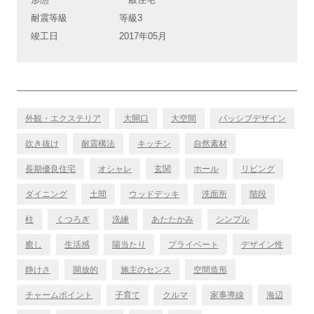
耐震等級
等級3
竣工日
2017年05月
外観・エクステリア
大開口
大空間
パッシブデザイン
吹き抜け
耐震構法
キッチン
自然素材
長期優良住宅
オシャレ
玄関
ホール
リビング
ダイニング
土間
ウッドデッキ
洗面所
階段
柱
くつろぎ
洗練
あたたかみ
シンプル
癒し
生活感
陽当たり
プライベート
デザイン性
静けさ
開放的
施主のセンス
空間造形
チャームポイント
子育て
クルマ
家事導線
海辺