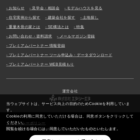
お知らせ
見学会・相談会
モデルハウスを見る
住宅実例から探す
建築会社を探す
土地探し
重量木骨の家とは
SE構法とは
特集
お問い合わせ・資料請求
メールマガジン登録
プレミアムパートナー 情報登録
プレミアムパートナー ツール申込み・データダウンロード
プレミアムパートナー WEB見積もり
運営会社
当ウェブサイトは、サービス向上の目的のためCookieを利用していま
す。
Cookieの利用に同意していただける場合は、同意ボタンをクリックして
ください。
プライバシーポリシー
閲覧を続ける場合には、同意していただいたものといたします。
Copyright© New Constructor’s Network. All rights reserved.