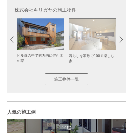
株式会社キリガヤの施工物件
ビル群の中で魅力的に佇む木
子育て
暮らしを家族で100％楽しむ
の家
す家
家
施工物件一覧
人気の施工例
平屋