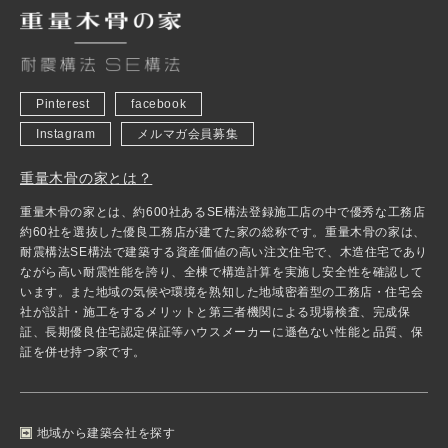
Pinterest
facebook
Instagram
メルマガ会員募集
重量木骨の家とは？
重量木骨の家とは、約600社あるSE構法登録施工店の中で優秀な工務店
約60社を選抜した優良工務店が建てた家の総称です。重量木骨の家は、
耐震構法SE構法で建築する資産価値の高い注文住宅で、木造住宅であり
ながら高い耐震性能を誇り、全棟で構造計算を実施し安全性を確認して
います。また地域の気候や環境を熟知した地域密着型の工務店・住宅会
社が設計・施工をするメリットと第三者機関による現場検査、完成保
証、長期優良住宅認定保証等ハウスメーカーに遜色ない性能と品質、保
証を併せ持つ家です。
地域から建築会社を探す