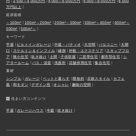
円
3,500～4,000万円
4,000～6,000万円
6,000～8,000万円
8,000
万円以上
延床面積
～100m²
100m²～200m²
200m²～300m²
300m²～400m²
400m²～
500m²
500m²～
キーワード
平屋
ビルトインガレージ
中庭・パティオ
大空間
バルコニー
大開
口
スケルトン＆インフィル
縁側
外観・エクステリア
スキップフロ
ア
狭小住宅
吹き抜け
土間
子供部屋
二世帯住宅
都市型住宅
シ
アタールーム
バス・浴室
洗面所
店舗併用住宅
集合住宅
素材
シンプル
ガレージ
ペットと暮らす
開放的
北欧スタイル
カフェ
風
和モダン
デザイン性
オシャレ
趣味の空間
住まい方コンテンツ
平屋
ガレージハウス
中庭
吹き抜け