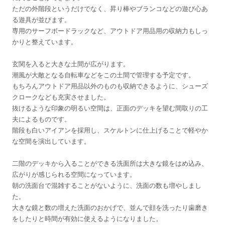
ただの外階段というだけでなく、昇り棒やブランコなどの遊び心あ
る遊具が並びます。
専用のサーフボードラックなど、アウトドア用品用の収納力もしっ
かりと整えています。
玄関を入ると大きな土間が広がります。
潮風が大敵となる自転車などをこの土間で管理する予定です。
もちろんアウトドア用品以外のものも収納できるように、シューズ
クロークなども充実させました。
抜けるような印象の明るい空間は、正面のデッキを望む間取りの工
夫によるものです。
階段も白いアイアンを採用し、スケルトンに仕上げることで軽やか
な空間を演出しています。
二階のデッキから入ることができる洗面所は大きな鏡をはめ込み、
広がりが感じられる空間になっています。
朝の洗面台で混雑することがないように、洗面の数も増やしまし
た。
大きな鏡と数の増えた洗面のおかげで、並んで顔を洗ったり歯磨き
をしたりと時間が有効に使えるようになりました。