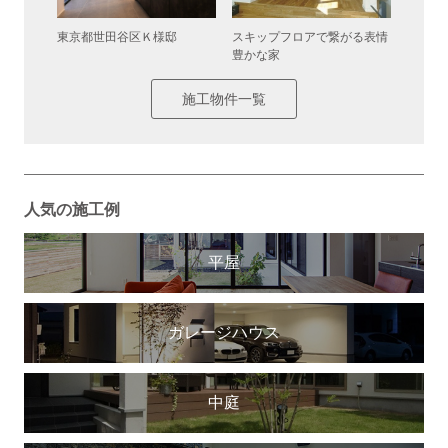
東京都世田谷区Ｋ様邸
広い土
スキップフロアで繋がる表情
豊かな家
施工物件一覧
人気の施工例
平屋
ガレージハウス
中庭