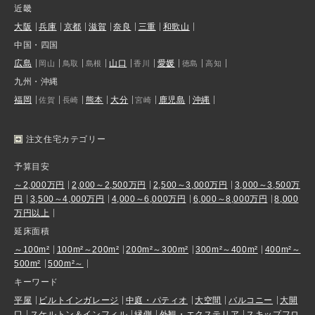
近畿
大阪
兵庫
京都
滋賀
奈良
三重
和歌山
中国・四国
広島
山口
愛媛
岡山
鳥取
島根
香川
徳島
高知
九州・沖縄
福岡
熊本
大分
鹿児島
沖縄
佐賀
長崎
宮崎
注文住宅カテゴリー
予算目安
～2,000万円
2,000～2,500万円
2,500～3,000万円
3,000～3,500万
円
3,500～4,000万円
4,000～6,000万円
6,000～8,000万円
8,000
万円以上
延床面積
～100m²
100m²～200m²
200m²～300m²
300m²～400m²
400m²～
500m²
500m²～
キーワード
平屋
ビルトインガレージ
中庭・パティオ
大空間
バルコニー
大開
口
スケルトン＆インフィル
縁側
外観・エクステリア
スキップフロ