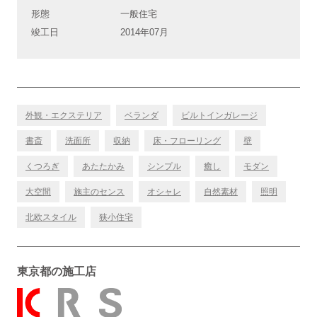
形態
一般住宅
竣工日
2014年07月
外観・エクステリア
ベランダ
ビルトインガレージ
書斎
洗面所
収納
床・フローリング
壁
くつろぎ
あたたかみ
シンプル
癒し
モダン
大空間
施主のセンス
オシャレ
自然素材
照明
北欧スタイル
狭小住宅
東京都の施工店