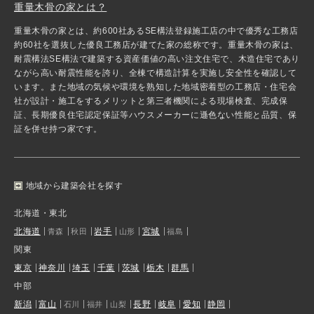
重量木骨の家とは？
重量木骨の家とは、約600社あるSE構法登録施工店の中で優秀な工務店
約60社を選抜した優良工務店が建てた家の総称です。重量木骨の家は、
耐震構法SE構法で建築する資産価値の高い注文住宅で、木造住宅であり
ながら高い耐震性能を誇り、全棟で構造計算を実施し安全性を確認して
います。また地域の気候や環境を熟知した地域密着型の工務店・住宅会
社が設計・施工をするメリットと第三者機関による現場検査、完成保
証、長期優良住宅認定保証等ハウスメーカーに遜色ない性能と品質、保
証を併せ持つ家です。
地域から建築会社を探す
北海道・東北
北海道
岩手
宮城
青森
秋田
山形
福島
関東
東京
神奈川
埼玉
千葉
茨城
栃木
群馬
中部
新潟
富山
長野
岐阜
愛知
静岡
石川
福井
山梨