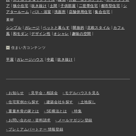
ア
狭小住宅
吹き抜け
土間
子供部屋
二世帯住宅
都市型住宅
シ
アタールーム
バス・浴室
洗面所
店舗併用住宅
集合住宅
素材
シンプル
ガレージ
ペットと暮らす
開放的
北欧スタイル
カフェ
風
和モダン
デザイン性
オシャレ
趣味の空間
住まい方コンテンツ
平屋
ガレージハウス
中庭
吹き抜け
お知らせ
見学会・相談会
モデルハウスを見る
住宅実例から探す
建築会社を探す
土地探し
重量木骨の家とは
SE構法とは
特集
お問い合わせ・資料請求
メールマガジン登録
プレミアムパートナー 情報登録