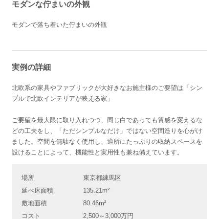
モダンな佇まいの外観
モダンで落ち着いた佇まいの外観
実例の詳細
北欧系の家具やファブリックが大好きなお施主様のご要望は「シン
プルで北欧インテリアが映える家」
ご要望を最大限に取り入れつつ、同じ白であっても質感を変えるな
どの工夫をし、「ただシンプルなだけ」ではない空間造りを心がけ
ました。空間を無駄なく使用し、適所にたっぷりの収納スペースを
設けることによって、機能性と実用性も兼ね備えています。
場所
東京都練馬区
延べ床面積
135.21m²
敷地面積
80.46m²
コスト
2,500～3,000万円