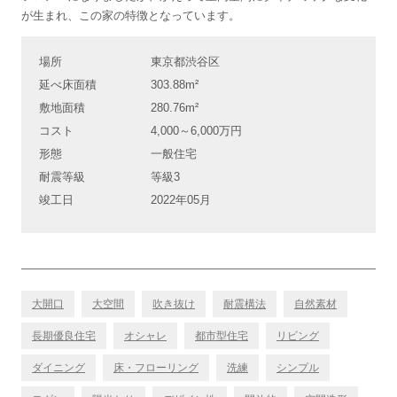
が生まれ、この家の特徴となっています。
場所
東京都渋谷区
延べ床面積
303.88m²
敷地面積
280.76m²
コスト
4,000～6,000万円
形態
一般住宅
耐震等級
等級3
竣工日
2022年05月
大開口
大空間
吹き抜け
耐震構法
自然素材
長期優良住宅
オシャレ
都市型住宅
リビング
ダイニング
床・フローリング
洗練
シンプル