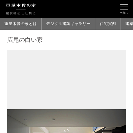
重量木骨の家とは
デジタル建築ギャラリー
住宅実例
建
広尾の白い家