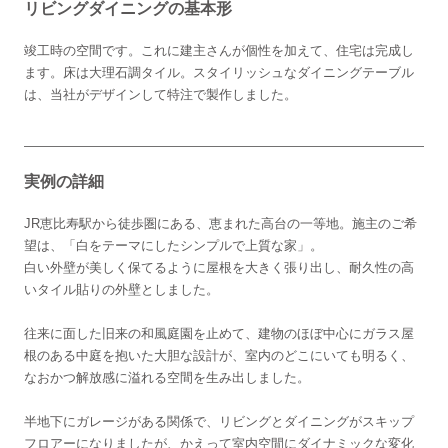
リビングダイニングの基本形
竣工時の空間です。これに建主さんが個性を加えて、住宅は完成し
ます。床は大理石調タイル。スタイリッシュなダイニングテーブル
は、当社がデザインして特注で製作しました。
実例の詳細
JR恵比寿駅から徒歩圏にある、恵まれた高台の一等地。施主のご希
望は、「白をテーマにしたシンプルで上質な家」。
白い外壁が美しく保てるように屋根を大きく張り出し、耐久性の高
いタイル貼りの外壁としました。
往来に面した旧来の和風庭園を止めて、建物のほぼ中心にガラス屋
根のある中庭を抱いた大胆な設計が、室内のどこにいても明るく、
なおかつ解放感に溢れる空間を生み出しました。
半地下にガレージがある関係で、リビングとダイニングがスキップ
フロアーになりましたが、かえって室内空間にダイナミックな変化