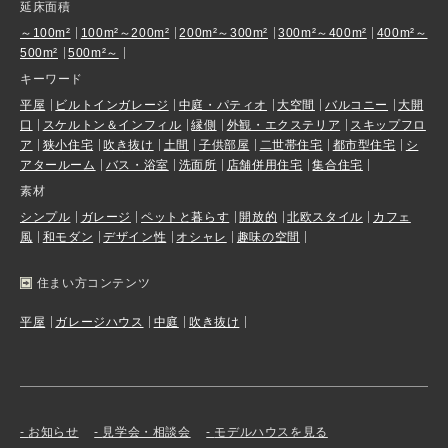
延床面積
～100m²
100m²～200m²
200m²～300m²
300m²～400m²
400m²～
500m²
500m²～
キーワード
平屋
ビルトインガレージ
中庭・パティオ
大空間
バルコニー
大開
口
スケルトン＆インフィル
縁側
外観・エクステリア
スキップフロ
ア
狭小住宅
吹き抜け
土間
子供部屋
二世帯住宅
都市型住宅
シ
アタールーム
バス・浴室
洗面所
店舗併用住宅
集合住宅
素材
シンプル
ガレージ
ペットと暮らす
開放的
北欧スタイル
カフェ
風
和モダン
デザイン性
オシャレ
趣味の空間
住まい方コンテンツ
平屋
ガレージハウス
中庭
吹き抜け
お知らせ
見学会・相談会
モデルハウスを見る