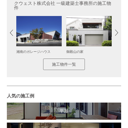
クウェスト株式会社 一級建築士事務所の施工物
件
湘南のガレージハウス
御殿山の家
コスモ
施工物件一覧
人気の施工例
平屋