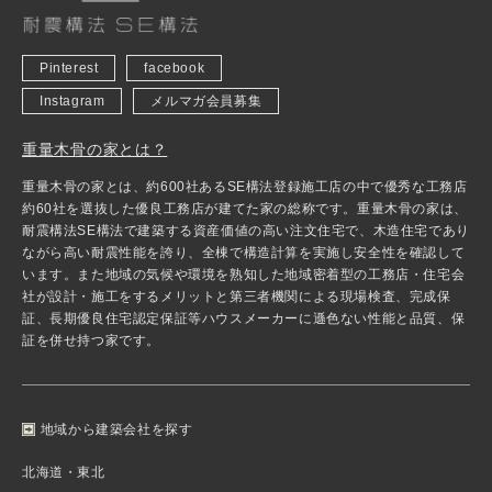
Pinterest
facebook
Instagram
メルマガ会員募集
重量木骨の家とは？
重量木骨の家とは、約600社あるSE構法登録施工店の中で優秀な工務店
約60社を選抜した優良工務店が建てた家の総称です。重量木骨の家は、
耐震構法SE構法で建築する資産価値の高い注文住宅で、木造住宅であり
ながら高い耐震性能を誇り、全棟で構造計算を実施し安全性を確認して
います。また地域の気候や環境を熟知した地域密着型の工務店・住宅会
社が設計・施工をするメリットと第三者機関による現場検査、完成保
証、長期優良住宅認定保証等ハウスメーカーに遜色ない性能と品質、保
証を併せ持つ家です。
地域から建築会社を探す
北海道・東北