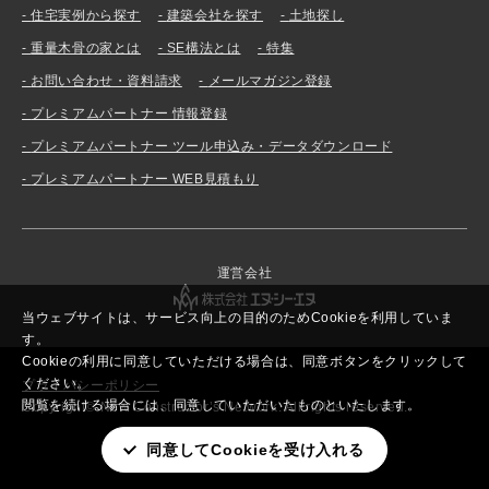
住宅実例から探す
建築会社を探す
土地探し
重量木骨の家とは
SE構法とは
特集
お問い合わせ・資料請求
メールマガジン登録
プレミアムパートナー 情報登録
プレミアムパートナー ツール申込み・データダウンロード
プレミアムパートナー WEB見積もり
運営会社
当ウェブサイトは、サービス向上の目的のためCookieを利用していま
す。
Cookieの利用に同意していただける場合は、同意ボタンをクリックして
ください。
プライバシーポリシー
閲覧を続ける場合には、同意していただいたものといたします。
Copyright© New Constructor’s Network. All rights reserved.
同意してCookieを受け入れる