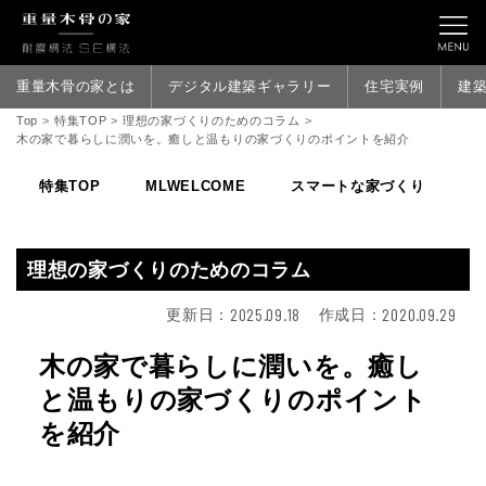
重量木骨の家とは
デジタル建築ギャラリー
住宅実例
建
Top
>
特集TOP
>
理想の家づくりのためのコラム
>
木の家で暮らしに潤いを。癒しと温もりの家づくりのポイントを紹介
特集TOP
MLWELCOME
スマートな家づくり
家
理想の家づくりのためのコラム
2025.09.18
2020.09.29
更新日：
作成日：
木の家で暮らしに潤いを。癒し
と温もりの家づくりのポイント
を紹介