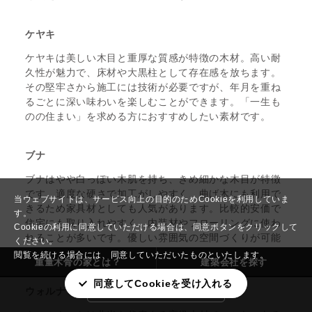
ケヤキ
ケヤキは美しい木目と重厚な質感が特徴の木材。高い耐
久性が魅力で、床材や大黒柱として存在感を放ちます。
その堅牢さから施工には技術が必要ですが、年月を重ね
るごとに深い味わいを楽しむことができます。「一生も
のの住まい」を求める方におすすめしたい素材です。
ブナ
ブナはやや白っぽい木肌を持ち、きめ細かな木目が特徴
です。適度な硬さで加工がしやすく、曲げ木にも利用で
当ウェブサイトは、サービス向上の目的のためCookieを利用していま
きるため家具材としても人気があります。比較的安価で
す。
住宅にも取り入れやすく、内装材やフローリングに使わ
Cookieの利用に同意していただける場合は、同意ボタンをクリックして
れることが多いです。優しい雰囲気の空間づくりが可能
ください。
で、自然な明るさを楽しめます。
閲覧を続ける場合には、同意していただいたものといたします。
重量木骨の家とは？
建築会社を探す
同意してCookieを受け入れる
ウォルナット
「木の家」の実例一覧を見る