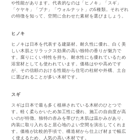
や性能があります。代表的なのは「ヒノキ」「スギ」
「ケヤキ」「ブナ」「ウォルナット」の5種類。それぞれ
の特徴を知って、空間に合わせた素材を選びましょう。
ヒノキ
ヒノキは日本を代表する建築材。耐久性に優れ、白く美
しい木肌とリラックス効果の高い独特の香りが魅力で
す。腐りにくい特性を持ち、耐水性にも優れているため
浴室材としても使われています。価格はやや高めです
が、その信頼のおける性能から住宅の柱材や外構、土台
に選ばれることが多い木材です。
スギ
スギは日本で最も多く植林されている木材のひとつで
す。軽く柔らかいため加工性に優れ、施工の自由度が高
いのが特徴。独特の赤みを帯びた木肌は温かみがあり、
内装に取り入れると居心地のよい空間を演出してくれま
す。価格が比較的手頃で、構造材から仕上げ材まで幅広
く使えるため、人気の高い木材です。