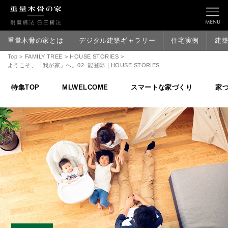
重量木骨の家とは
デジタル建築ギャラリー
住宅実例
建
Top
>
FAMILY TREE
>
HOUSE STORIES
>
ようこそ、「我が家」へ。02. 能登邸｜HOUSE STORIES
特集TOP
MLWELCOME
スマートな家づくり
家