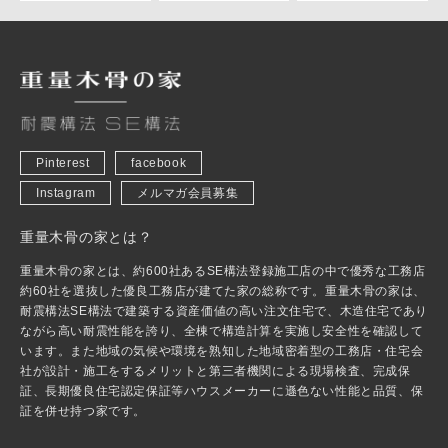
Pinterest
facebook
Instagram
メルマガ会員募集
重量木骨の家とは？
重量木骨の家とは、約600社あるSE構法登録施工店の中で優秀な工務店
約60社を選抜した優良工務店が建てた家の総称です。重量木骨の家は、
耐震構法SE構法で建築する資産価値の高い注文住宅で、木造住宅であり
ながら高い耐震性能を誇り、全棟で構造計算を実施し安全性を確認して
います。また地域の気候や環境を熟知した地域密着型の工務店・住宅会
社が設計・施工をするメリットと第三者機関による現場検査、完成保
証、長期優良住宅認定保証等ハウスメーカーに遜色ない性能と品質、保
証を併せ持つ家です。