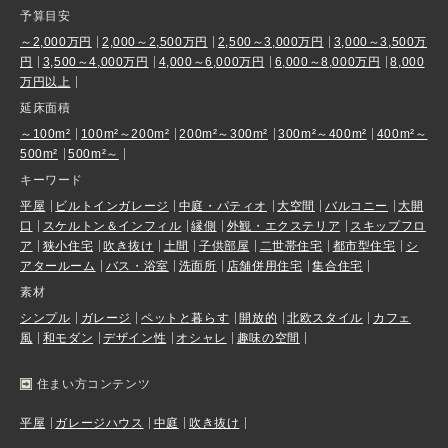
予算目安
～2,000万円
2,000～2,500万円
2,500～3,000万円
3,000～3,500万
円
3,500～4,000万円
4,000～6,000万円
6,000～8,000万円
8,000
万円以上
延床面積
～100m²
100m²～200m²
200m²～300m²
300m²～400m²
400m²～
500m²
500m²～
キーワード
平屋
ビルトインガレージ
中庭・パティオ
大空間
バルコニー
大開
口
スケルトン＆インフィル
縁側
外観・エクステリア
スキップフロ
ア
狭小住宅
吹き抜け
土間
子供部屋
二世帯住宅
都市型住宅
シ
アタールーム
バス・浴室
洗面所
店舗併用住宅
集合住宅
素材
シンプル
ガレージ
ペットと暮らす
開放的
北欧スタイル
カフェ
風
和モダン
デザイン性
オシャレ
趣味の空間
住まい方コンテンツ
平屋
ガレージハウス
中庭
吹き抜け