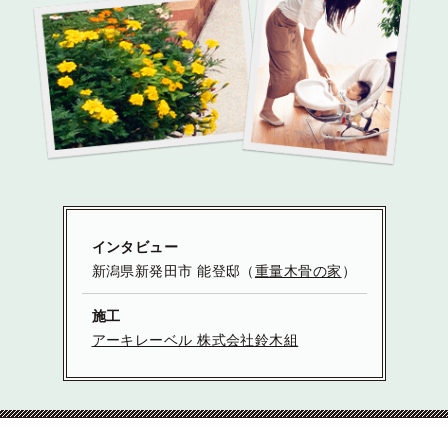
インタビュー
新潟県新発田市 能登邸（
重量木骨の家
）
施工
アーキレーベル 株式会社鈴木組