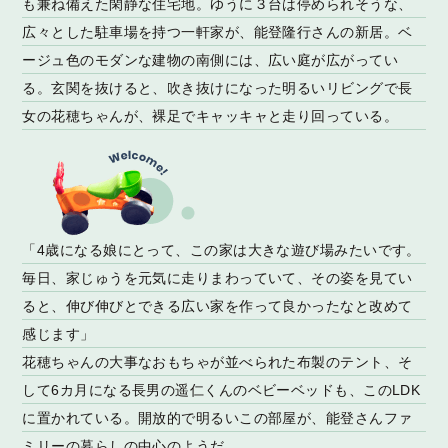
も兼ね備えた閑静な住宅地。ゆうに３台は停められそうな、
広々とした駐車場を持つ一軒家が、能登隆行さんの新居。ベ
ージュ色のモダンな建物の南側には、広い庭が広がってい
る。玄関を抜けると、吹き抜けになった明るいリビングで長
女の花穂ちゃんが、裸足でキャッキャと走り回っている。
「4歳になる娘にとって、この家は大きな遊び場みたいです。
毎日、家じゅうを元気に走りまわっていて、その姿を見てい
ると、伸び伸びとできる広い家を作って良かったなと改めて
感じます」
花穂ちゃんの大事なおもちゃが並べられた布製のテント、そ
して6カ月になる長男の遥仁くんのベビーベッドも、このLDK
に置かれている。開放的で明るいこの部屋が、能登さんファ
ミリーの暮らしの中心のようだ。