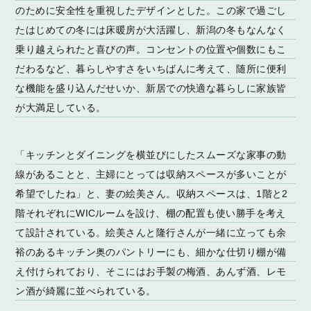
のために安全性を重視したデザインとした。この家で過ごし
たはじめての冬には床暖房が大活躍し、新潟の冬もなんなく
乗り越えられたと喜びの声。コンセントの位置や個数にもこ
だわるなど、暮らしやすさをいちばんに考えて、随所に便利
な機能を盛り込んだせいか、新居での快適な暮らしに家族皆
が大満足している。
「キッチンとダイニングを横並びにしたスムーズな家事の動
線があることと、主婦にとっては収納スペースが多いことが
希望でしたね」と、妻の絵美さん。収納スペースは、1階と2
階それぞれにWICルームを設け、棚の配置も使い勝手を考え
て設計されている。絵美さんと隆行さんが一緒に立っても余
裕のあるキッチン奥のパントリーにも、細かな仕切り棚が備
え付けられており、そこにはお手製の梅酒、あんず酒、レモ
ン酒が綺麗に並べられている。