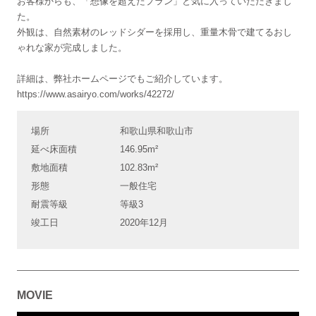
お客様からも、「想像を超えたプラン」と気に入っていただきまし
た。
外観は、自然素材のレッドシダーを採用し、重量木骨で建てるおし
ゃれな家が完成しました。
詳細は、弊社ホームページでもご紹介しています。
https://www.asairyo.com/works/42272/
場所
和歌山県和歌山市
延べ床面積
146.95m²
敷地面積
102.83m²
形態
一般住宅
耐震等級
等級3
竣工日
2020年12月
MOVIE