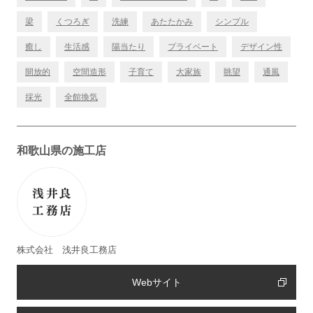
梁
くつろぎ
洗練
あたたかみ
シンプル
癒し
生活感
陽当たり
プライベート
デザイン性
開放的
空間造形
子育て
大家族
眺望
通風
採光
全館換気
和歌山県の施工店
株式会社 浅井良工務店
Webサイト