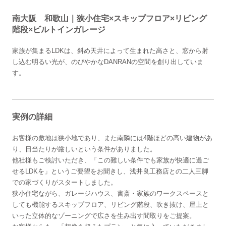
南大阪 和歌山｜狭小住宅×スキップフロア×リビング
階段×ビルトインガレージ
家族が集まるLDKは、斜め天井によって生まれた高さと、窓から射
し込む明るい光が、のびやかなDANRANの空間を創り出していま
す。
実例の詳細
お客様の敷地は狭小地であり、また南隣には4階ほどの高い建物があ
り、日当たりが厳しいという条件がありました。
他社様もご検討いただき、「この難しい条件でも家族が快適に過ご
せるLDKを」というご要望をお聞きし、浅井良工務店との二人三脚
での家づくりがスタートしました。
狭小住宅ながら、ガレージハウス、書斎・家族のワークスペースと
しても機能するスキップフロア、リビング階段、吹き抜け、屋上と
いった立体的なゾーニングで広さを生み出す間取りをご提案。