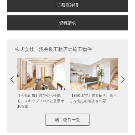
工務店詳細
株式会社 浅井良工務店の施工物件
き抜けが
【和歌山市】遊び心も性能
【和歌山市】光を招き、暮ら
【和歌
も。スキップフロアと書斎が
しを包む心地よさの家
日常が
ある家
施工物件一覧