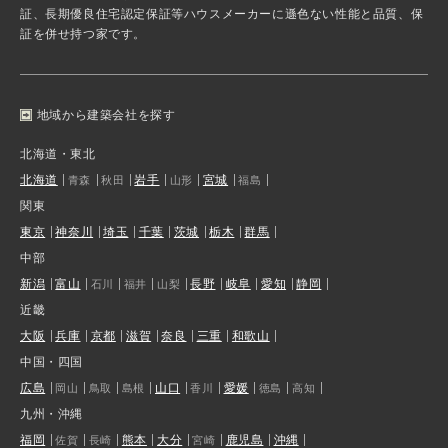
証、長期優良住宅認定保証等ハウスメーカーに遜色ない性能と品質、保
証を併せ持つ家です。
地域から建築会社を探す
北海道・東北
北海道
岩手
宮城
青森
秋田
山形
福島
関東
東京
神奈川
埼玉
千葉
茨城
栃木
群馬
中部
新潟
富山
長野
岐阜
愛知
静岡
石川
福井
山梨
近畿
大阪
兵庫
京都
滋賀
奈良
三重
和歌山
中国・四国
広島
山口
愛媛
岡山
鳥取
島根
香川
徳島
高知
九州・沖縄
福岡
熊本
大分
鹿児島
沖縄
佐賀
長崎
宮崎