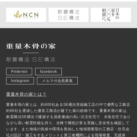
Pinterest
facebook
Instagram
メルマガ会員募集
重量木骨の家とは？
重量木骨の家とは、約600社あるSE構法登録施工店の中で優秀な工務店
約60社を選抜した優良工務店が建てた家の総称です。重量木骨の家は、
耐震構法SE構法で建築する資産価値の高い注文住宅で、木造住宅であり
ながら高い耐震性能を誇り、全棟で構造計算を実施し安全性を確認して
います。また地域の気候や環境を熟知した地域密着型の工務店・住宅会
社が設計・施工をするメリットと第三者機関による現場検査、完成保