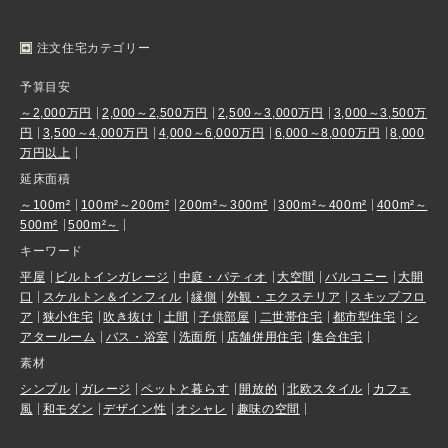
注文住宅カテゴリー
予算目安
～2,000万円
2,000～2,500万円
2,500～3,000万円
3,000～3,500万
円
3,500～4,000万円
4,000～6,000万円
6,000～8,000万円
8,000
万円以上
延床面積
～100m²
100m²～200m²
200m²～300m²
300m²～400m²
400m²～
500m²
500m²～
キーワード
平屋
ビルトインガレージ
中庭・パティオ
大空間
バルコニー
大開
口
スケルトン＆インフィル
縁側
外観・エクステリア
スキップフロ
ア
狭小住宅
吹き抜け
土間
子供部屋
二世帯住宅
都市型住宅
シ
アタールーム
バス・浴室
洗面所
店舗併用住宅
集合住宅
素材
シンプル
ガレージ
ペットと暮らす
開放的
北欧スタイル
カフェ
風
和モダン
デザイン性
オシャレ
趣味の空間