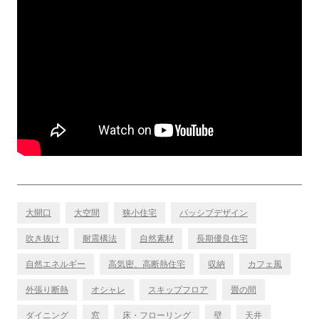
大開口
大空間
狭小住宅
パッシブデザイン
吹き抜け
耐震構法
自然素材
長期優良住宅
自然エネルギー
高気密、高断熱住宅
収納
カフェ風
外張り断熱
オシャレ
スキップフロア
畳の間
ダイニング
窓
床・フローリング
壁
天井