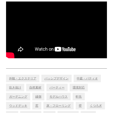
外観・エクステリア
パッシブデザイン
中庭・パティオ
吹き抜け
自然素材
パーティー
環境対応
ガーデニング
縁側
モデルハウス
軒先
ウッドデッキ
窓
床・フローリング
壁
くつろぎ