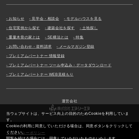
お知らせ
見学会・相談会
モデルハウスを見る
住宅実例から探す
建築会社を探す
土地探し
重量木骨の家とは
SE構法とは
特集
お問い合わせ・資料請求
メールマガジン登録
プレミアムパートナー 情報登録
プレミアムパートナー ツール申込み・データダウンロード
プレミアムパートナー WEB見積もり
運営会社
当ウェブサイトは、サービス向上の目的のためCookieを利用していま
す。
Cookieの利用に同意していただける場合は、同意ボタンをクリックして
ください。
プライバシーポリシー
閲覧を続ける場合には、同意していただいたものといたします。