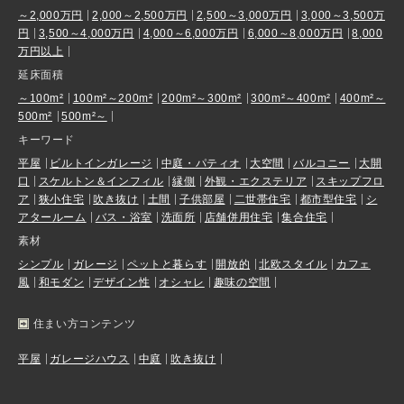
～2,000万円
2,000～2,500万円
2,500～3,000万円
3,000～3,500万
円
3,500～4,000万円
4,000～6,000万円
6,000～8,000万円
8,000
万円以上
延床面積
～100m²
100m²～200m²
200m²～300m²
300m²～400m²
400m²～
500m²
500m²～
キーワード
平屋
ビルトインガレージ
中庭・パティオ
大空間
バルコニー
大開
口
スケルトン＆インフィル
縁側
外観・エクステリア
スキップフロ
ア
狭小住宅
吹き抜け
土間
子供部屋
二世帯住宅
都市型住宅
シ
アタールーム
バス・浴室
洗面所
店舗併用住宅
集合住宅
素材
シンプル
ガレージ
ペットと暮らす
開放的
北欧スタイル
カフェ
風
和モダン
デザイン性
オシャレ
趣味の空間
住まい方コンテンツ
平屋
ガレージハウス
中庭
吹き抜け