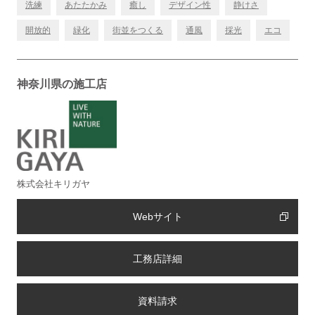
洗練
あたたかみ
癒し
デザイン性
静けさ
開放的
緑化
街並をつくる
通風
採光
エコ
神奈川県の施工店
株式会社キリガヤ
Webサイト
工務店詳細