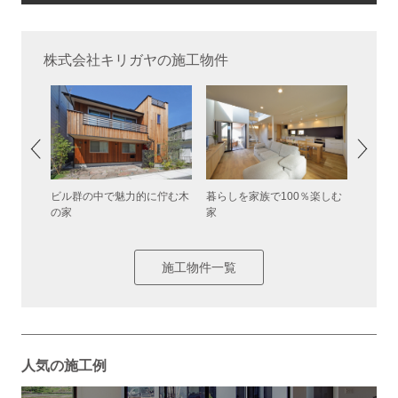
株式会社キリガヤの施工物件
ビル群の中で魅力的に佇む木
暮らしを家族で100％楽しむ
子育て
の家
家
す家
施工物件一覧
人気の施工例