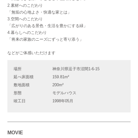
2.素材へのこだわり
「無垢の心地よさ・快適な家とは」
3.空間へのこだわり
「広がりのある景色・生活を豊かにする緑」
4.暮らしへのこだわり
「将来の家族のニーズにずっと寄り添う」
などがご体感いただけます
場所
神奈川県逗子市沼間1-6-15
延べ床面積
159.81m²
敷地面積
200m²
形態
モデルハウス
竣工日
1998年05月
MOVIE