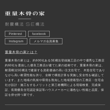
Pinterest
facebook
Instagram
メルマガ会員募集
重量木骨の家とは？
重量木骨の家とは、約600社あるSE構法登録施工店の中で優秀な工務店
約60社を選抜した優良工務店が建てた家の総称です。重量木骨の家は、
耐震構法SE構法で建築する資産価値の高い注文住宅で、木造住宅であり
ながら高い耐震性能を誇り、全棟で構造計算を実施し安全性を確認して
います。また地域の気候や環境を熟知した地域密着型の工務店・住宅会
社が設計・施工をするメリットと第三者機関による現場検査、完成保
証、長期優良住宅認定保証等ハウスメーカーに遜色ない性能と品質、保
証を併せ持つ家です。