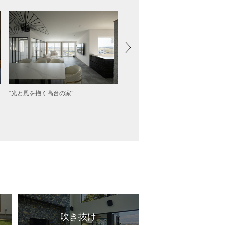
“光と風を抱く高台の家”
“光と樹が交わる空間”
吹き抜け