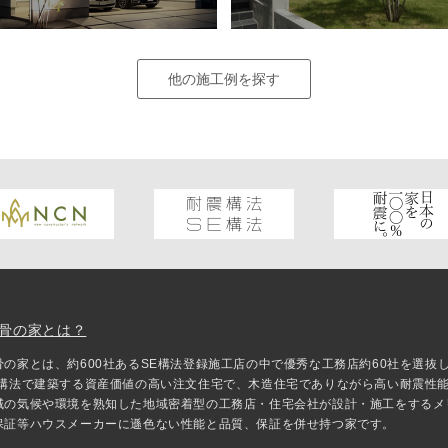
他の施工例を探す
骨の家とは？
骨の家とは、約600社あるSE構法登録施工店の中で優秀な工務店約60社を選
E構法で建築する資産価値の高い注文住宅で、木造住宅でありながら高い耐震性
域の気候や環境を熟知した地域密着型の工務店・住宅会社が設計・施工をするメ
保証等ハウスメーカーに遜色ない性能と品質、保証を併せ持つ家です。