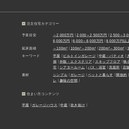
注文住宅カテゴリー
予算目安
～2,000万円
2,000～2,500万円
2,500～3,
6,000万円
6,000～8,000万円
8,000万円以
延床面積
～100m²
100m²～200m²
200m²～300m²
キーワード
平屋
ビルトインガレージ
中庭・パティオ
側
外観・エクステリア
スキップフロア
狭
宅
シアタールーム
バス・浴室
洗面所
店
素材
シンプル
ガレージ
ペットと暮らす
開放的
レ
趣味の空間
住まい方コンテンツ
平屋
ガレージハウス
中庭
吹き抜け