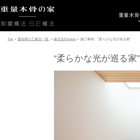
重量木骨
Top
>
愛知県の工務店一覧
>
株式会社kotori
>
施工事例：“柔らかな光が巡る家”
“柔らかな光が巡る家”