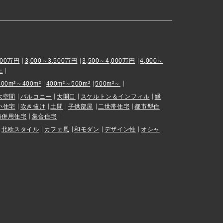
000万円
3,000～3,500万円
3,500～4,000万円
4,000～
上
300m²～400m²
400m²～500m²
500m²～
大空間
バルコニー
大開口
スケルトン＆インフィル
縁
小住宅
吹き抜け
土間
子供部屋
二世帯住宅
都市型住
舗併用住宅
集合住宅
北欧スタイル
カフェ風
和モダン
デザイン性
オシャ