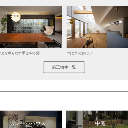
“光が織りなす手仕事の韻”
“内と外のあわい”
施工物件一覧
ガレージハウス
中庭