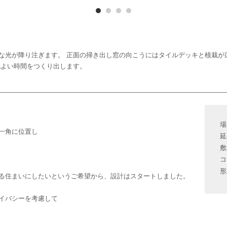
な光が降り注ぎます。 正面の掃き出し窓の向こうにはタイルデッキと植栽が
地よい時間をつくり出します。
場
一角に位置し
延
敷
コ
形
る住まいにしたいというご希望から、設計はスタートしました。
イバシーを考慮して