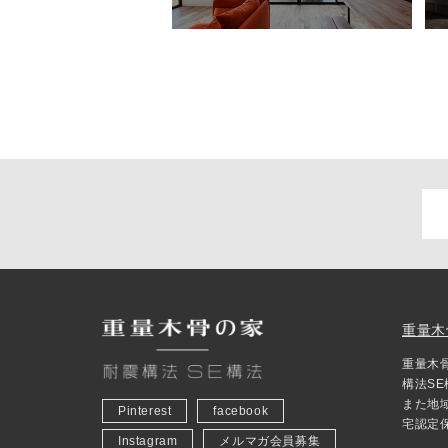
重量木
重量木
構法S
また地
Pinterest
facebook
宅認定
Instagram
メルマガ会員募集