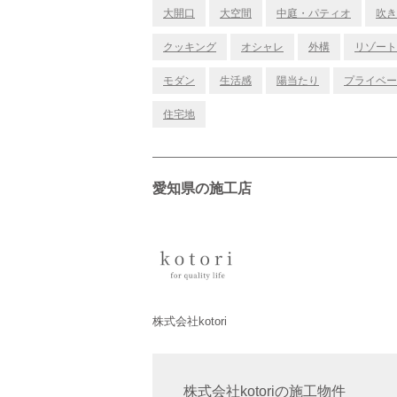
大開口
大空間
中庭・パティオ
吹き
クッキング
オシャレ
外構
リゾート
モダン
生活感
陽当たり
プライベー
住宅地
愛知県の施工店
株式会社kotori
株式会社kotoriの施工物件