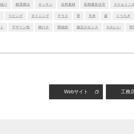
抜け
耐震構法
キッチン
自然素材
長期優良住宅
スケルトン
リビング
ダイニング
テラス
壁
天井
庭
くつろぎ
ト
デザイン性
静けさ
開放的
施主のセンス
かわいい
照
Webサイト
工務