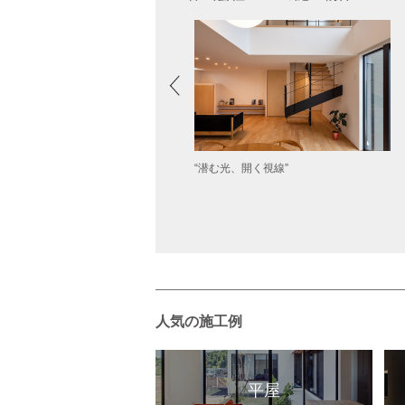
“潜む光、開く視線”
柔らかな光が巡る家”
人気の施工例
平屋