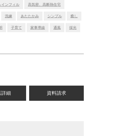
＆インフィル
高気密、高断熱住宅
洗練
あたたかみ
シンプル
癒し
明
子育て
家事導線
通風
採光
店詳細