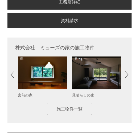
工務店詳細
株式会社 ミューズの家の施工物件
宮前の家
見晴らしの家
中庭カ
施工物件一覧