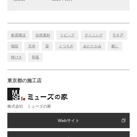
耐震構法
自然素材
リビング
ダイニング
引き戸
階段
天井
梁
くつろぎ
あたたかみ
癒し
静けさ
和風
東京都の施工店
株式会社 ミューズの家
Webサイト