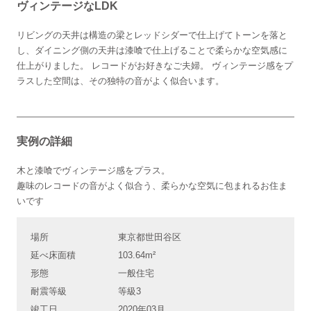
ヴィンテージなLDK
リビングの天井は構造の梁とレッドシダーで仕上げてトーンを落と
し、ダイニング側の天井は漆喰で仕上げることで柔らかな空気感に
仕上がりました。 レコードがお好きなご夫婦。 ヴィンテージ感をプ
ラスした空間は、その独特の音がよく似合います。
実例の詳細
木と漆喰でヴィンテージ感をプラス。
趣味のレコードの音がよく似合う、柔らかな空気に包まれるお住ま
いです
場所
東京都世田谷区
延べ床面積
103.64m²
形態
一般住宅
耐震等級
等級3
竣工日
2020年03月