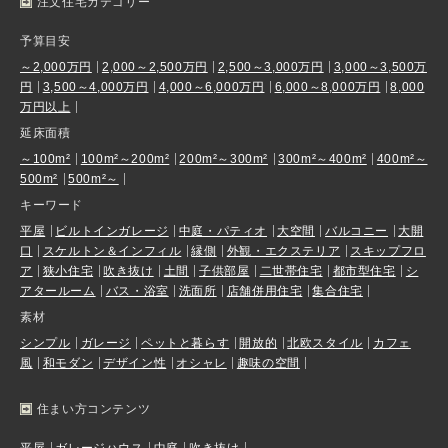
注文住宅カテゴリー
予算目安
～2,000万円
2,000～2,500万円
2,500～3,000万円
3,000～3,500万
円
3,500～4,000万円
4,000～6,000万円
6,000～8,000万円
8,000
万円以上
延床面積
～100m²
100m²～200m²
200m²～300m²
300m²～400m²
400m²～
500m²
500m²～
キーワード
平屋
ビルトインガレージ
中庭・パティオ
大空間
バルコニー
大開
口
スケルトン＆インフィル
縁側
外観・エクステリア
スキップフロ
ア
狭小住宅
吹き抜け
土間
子供部屋
二世帯住宅
都市型住宅
シ
アタールーム
バス・浴室
洗面所
店舗併用住宅
集合住宅
素材
シンプル
ガレージ
ペットと暮らす
開放的
北欧スタイル
カフェ
風
和モダン
デザイン性
オシャレ
趣味の空間
住まい方コンテンツ