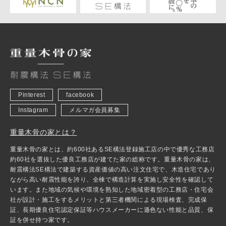
Pinterest
facebook
Instagram
メルマガ会員募集
重量木骨の家とは？
重量木骨の家とは、約600社あるSE構法登録施工店の中で優秀な工務店
約60社を選抜した優良工務店が建てた家の総称です。重量木骨の家は、
耐震構法SE構法で建築する資産価値の高い注文住宅で、木造住宅であり
ながら高い耐震性能を誇り、全棟で構造計算を実施し安全性を確認して
います。また地域の気候や環境を熟知した地域密着型の工務店・住宅会
社が設計・施工をするメリットと第三者機関による現場検査、完成保
証、長期優良住宅認定保証等ハウスメーカーに遜色ない性能と品質、保
証を併せ持つ家です。