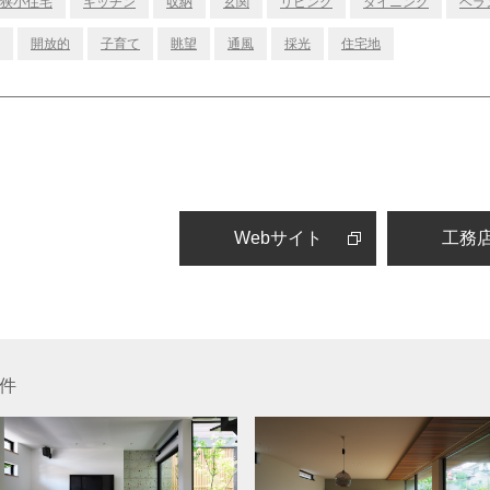
狭小住宅
キッチン
収納
玄関
リビング
ダイニング
ベラ
開放的
子育て
眺望
通風
採光
住宅地
Webサイト
工務
件