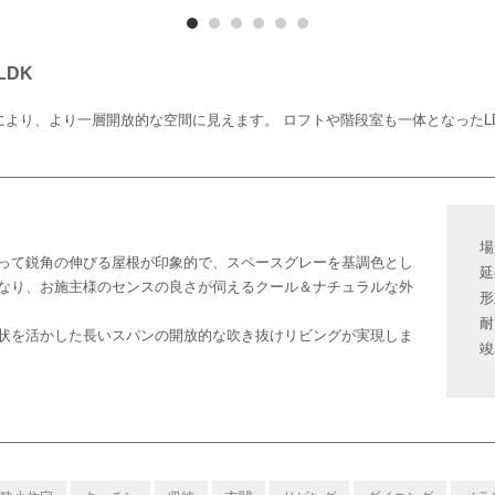
DK
により、より一層開放的な空間に見えます。 ロフトや階段室も一体となったL
場
かって鋭角の伸びる屋根が印象的で、スペースグレーを基調色とし
延
なり、お施主様のセンスの良さが伺えるクール＆ナチュラルな外
形
耐
状を活かした長いスパンの開放的な吹き抜けリビングが実現しま
竣