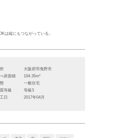
DKは縦にもつながっている。
所
大阪府羽曳野市
べ床面積
104.35m²
態
一般住宅
震等級
等級3
工日
2017年04月