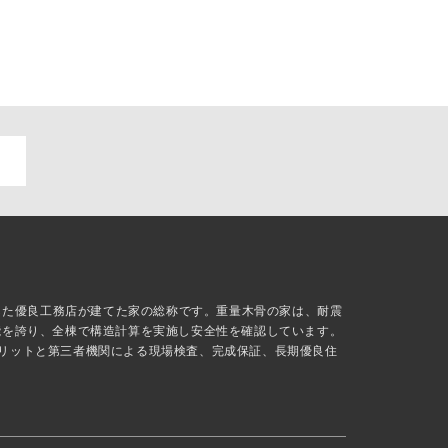
抜した優良工務店が建てた家の総称です。重量木骨の家は、耐震
能を誇り、全棟で構造計算を実施し安全性を確認しています。
リットと第三者機関による現場検査、完成保証、長期優良住