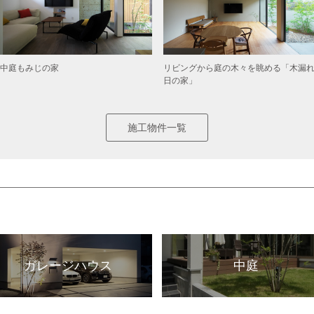
中庭もみじの家
リビングから庭の木々を眺める「木漏
日の家」
施工物件一覧
ガレージハウス
中庭