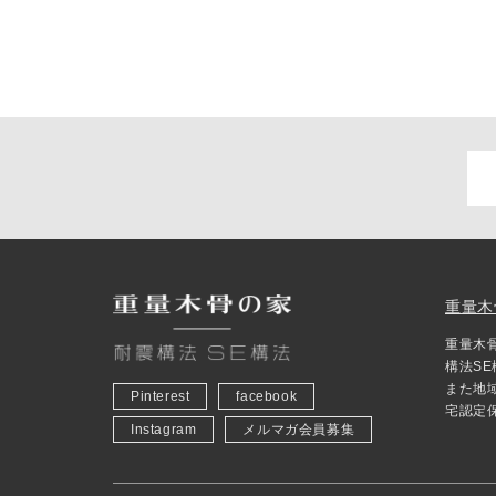
重量木
重量木
構法S
また地
Pinterest
facebook
宅認定
Instagram
メルマガ会員募集