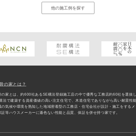
他の施工例を探す
骨の家とは？
骨の家とは、約600社あるSE構法登録施工店の中で優秀な工務店約60社を選
E構法で建築する資産価値の高い注文住宅で、木造住宅でありながら高い耐震性
域の気候や環境を熟知した地域密着型の工務店・住宅会社が設計・施工をするメ
保証等ハウスメーカーに遜色ない性能と品質、保証を併せ持つ家です。