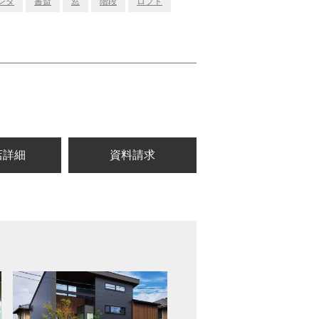
ンダ
書斎
窓
階段
ロフト
店詳細