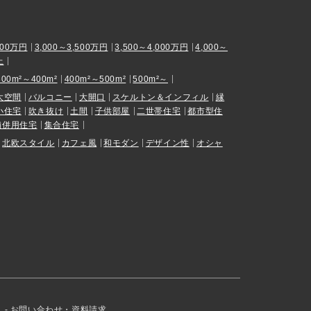
000万円
3,000～3,500万円
3,500～4,000万円
4,000～
上
300m²～400m²
400m²～500m²
500m²～
大空間
バルコニー
大開口
スケルトン＆インフィル
縁
小住宅
吹き抜け
土間
子供部屋
二世帯住宅
都市型住
舗併用住宅
集合住宅
北欧スタイル
カフェ風
和モダン
デザイン性
オシャ
お問い合わせ・資料請求