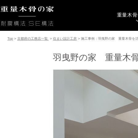
重量木骨
Top
>
京都府の工務店一覧
>
住まい設計工房
>
施工事例：羽曳野の家 重量木骨を
羽曳野の家 重量木