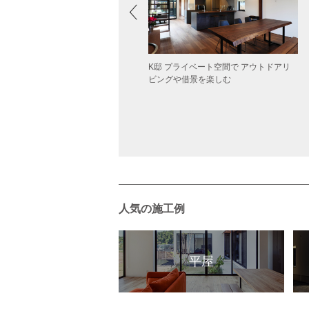
京都】一乗寺の家 遊び心のあるロフ
K邸 プライベート空間で アウトドアリ
など、屋内の高低差を最大限に活用し
ビングや借景を楽しむ
空間
人気の施工例
平屋