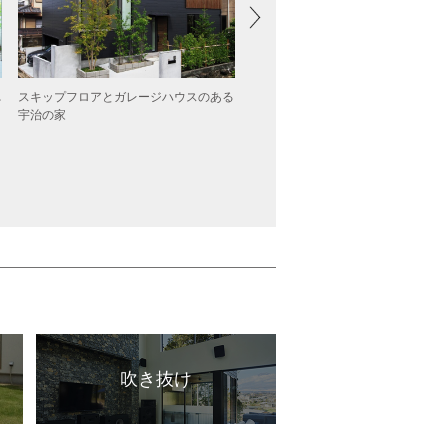
れ
スキップフロアとガレージハウスのある
京都嵐山の四季を窓から楽しむ「嵯
宇治の家
家」
吹き抜け