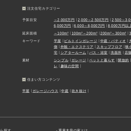
注文住宅カテゴリー
予算目安
～2,000万円
2,000～2,500万円
2,500～3,
6,000万円
6,000～8,000万円
8,000万円以
延床面積
～100m²
100m²～200m²
200m²～300m²
キーワード
平屋
ビルトインガレージ
中庭・パティオ
側
外観・エクステリア
スキップフロア
狭
宅
シアタールーム
バス・浴室
洗面所
店
素材
シンプル
ガレージ
ペットと暮らす
開放的
レ
趣味の空間
住まい方コンテンツ
平屋
ガレージハウス
中庭
吹き抜け
から探す
重量木骨の家とは