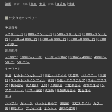
福岡
熊本
大分
鹿児島
沖縄
佐賀
長崎
宮崎
注文住宅カテゴリー
予算目安
～2,000万円
2,000～2,500万円
2,500～3,000万円
3,000～3,500万
円
3,500～4,000万円
4,000～6,000万円
6,000～8,000万円
8,000
万円以上
延床面積
～100m²
100m²～200m²
200m²～300m²
300m²～400m²
400m²～
500m²
500m²～
キーワード
平屋
ビルトインガレージ
中庭・パティオ
大空間
バルコニー
大開
口
スケルトン＆インフィル
縁側
外観・エクステリア
スキップフロ
ア
狭小住宅
吹き抜け
土間
子供部屋
二世帯住宅
都市型住宅
シ
アタールーム
バス・浴室
洗面所
店舗併用住宅
集合住宅
素材
シンプル
ガレージ
ペットと暮らす
開放的
北欧スタイル
カフェ
風
和モダン
デザイン性
オシャレ
趣味の空間