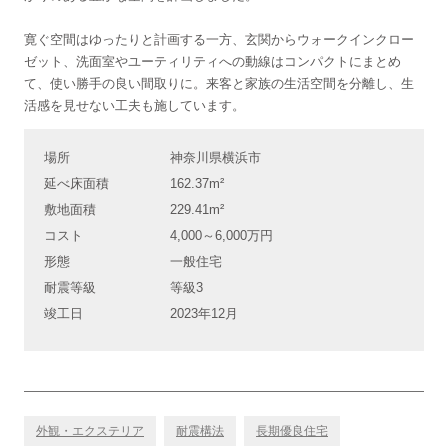
寛ぐ空間はゆったりと計画する一方、玄関からウォークインクロー
ゼット、洗面室やユーティリティへの動線はコンパクトにまとめ
て、使い勝手の良い間取りに。来客と家族の生活空間を分離し、生
活感を見せない工夫も施しています。
場所
神奈川県横浜市
延べ床面積
162.37m²
敷地面積
229.41m²
コスト
4,000～6,000万円
形態
一般住宅
耐震等級
等級3
竣工日
2023年12月
外観・エクステリア
耐震構法
長期優良住宅