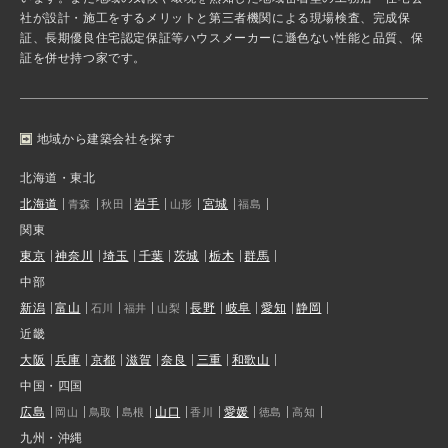
社が設計・施工をするメリットと第三者機関による現場検査、完成保
証、長期優良住宅認定保証等ハウスメーカーに遜色ない性能と品質、保
証を併せ持つ家です。
地域から建築会社を探す
北海道・東北
北海道
岩手
宮城
青森
秋田
山形
福島
関東
東京
神奈川
埼玉
千葉
茨城
栃木
群馬
中部
新潟
富山
長野
岐阜
愛知
静岡
石川
福井
山梨
近畿
大阪
兵庫
京都
滋賀
奈良
三重
和歌山
中国・四国
広島
山口
愛媛
岡山
鳥取
島根
香川
徳島
高知
九州・沖縄