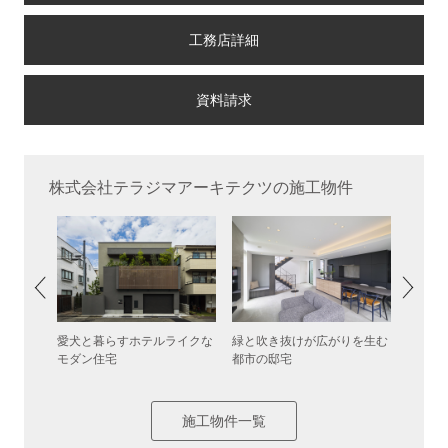
工務店詳細
株式会社テラジマアーキテクツの施工物件
家
愛犬と暮らすホテルライクな
緑と吹き抜けが広がりを生む
多彩な
モダン住宅
都市の邸宅
施工物件一覧