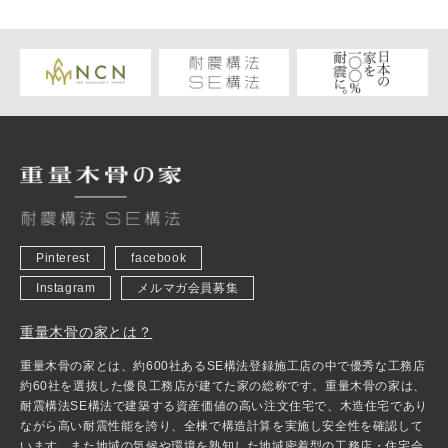
Pinterest
facebook
Instagram
メルマガ会員募集
重量木骨の家とは？
重量木骨の家とは、約600社あるSE構法登録施工店の中で優秀な工務店
約60社を選抜した優良工務店が建てた家の総称です。重量木骨の家は、
耐震構法SE構法で建築する資産価値の高い注文住宅で、木造住宅であり
ながら高い耐震性能を誇り、全棟で構造計算を実施し安全性を確認して
います。また地域の気候や環境を熟知した地域密着型の工務店・住宅会