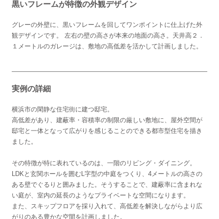
黒いフレームが特徴の外観デザイン
グレーの外壁に、黒いフレームを回してワンポイントに仕上げた外
観デザインです。 左右の壁の高さが本来の地面の高さ。天井高２．
１メートルのガレージは、敷地の高低差を活かして計画しました。
実例の詳細
横浜市の閑静な住宅街に建つ邸宅。
高低差があり、建蔽率・容積率の制限の厳しい敷地に、屋外空間が
邸宅と一体となって広がりを感じることのできる都市型住宅を描き
ました。
その特徴が特に表れているのは、一階のリビング・ダイニング。
LDKと玄関ホールを囲むL字型の中庭をつくり、4メートルの高さの
ある壁でぐるりと囲みました。そうすることで、建蔽率に含まれな
い庭が、室内の延長のようなプライベートな空間になります。
また、スキップフロアを採り入れて、高低差を解決しながらより広
がりのある豊かな空間を計画しました。