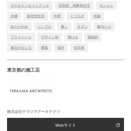
スケルトン＆インフィル
高気密、高断熱住宅
オシャレ
外構
都市型住宅
外壁
くつろぎ
洗練
あたたかみ
シンプル
癒し
モダン
陽当たり
プライベート
デザイン性
静けさ
開放的
施主のセンス
通風
採光
住宅地
東京都の施工店
株式会社テラジマアーキテクツ
Webサイト