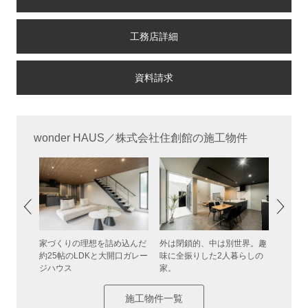
工務店詳細
wonder HAUS／株式会社住創館の施工物件
角屋根の
家づくりの理想を詰め込んだ
外は閉鎖的、中は別世界。趣
強いか
約25帖のLDKと大開口ガレー
味に全振りした2人暮らしの
構法の
ジハウス
家。
施工物件一覧