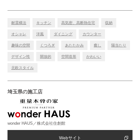
耐震構法
キッチン
高気密、高断熱住宅
収納
オシャレ
洋風
ダイニング
カウンター
趣味の空間
くつろぎ
あたたかみ
癒し
陽当たり
デザイン性
開放的
空間造形
かわいい
北欧スタイル
埼玉県の施工店
wonder HAUS／株式会社住創館
Webサイト