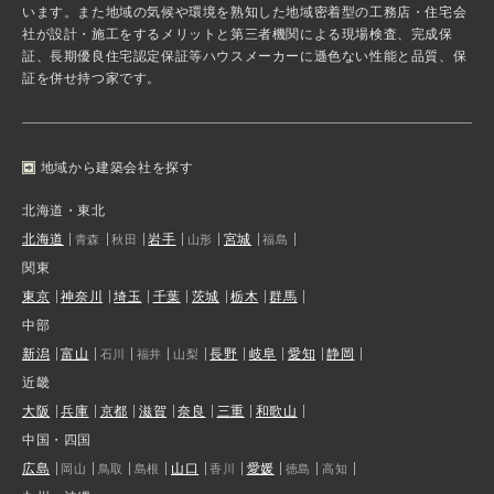
います。また地域の気候や環境を熟知した地域密着型の工務店・住宅会
社が設計・施工をするメリットと第三者機関による現場検査、完成保
証、長期優良住宅認定保証等ハウスメーカーに遜色ない性能と品質、保
証を併せ持つ家です。
地域から建築会社を探す
北海道・東北
北海道
岩手
宮城
青森
秋田
山形
福島
関東
東京
神奈川
埼玉
千葉
茨城
栃木
群馬
中部
新潟
富山
長野
岐阜
愛知
静岡
石川
福井
山梨
近畿
大阪
兵庫
京都
滋賀
奈良
三重
和歌山
中国・四国
広島
山口
愛媛
岡山
鳥取
島根
香川
徳島
高知