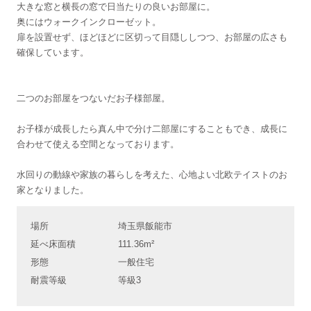
大きな窓と横長の窓で日当たりの良いお部屋に。
奥にはウォークインクローゼット。
扉を設置せず、ほどほどに区切って目隠ししつつ、お部屋の広さも
確保しています。
二つのお部屋をつないだお子様部屋。
お子様が成長したら真ん中で分け二部屋にすることもでき、成長に
合わせて使える空間となっております。
水回りの動線や家族の暮らしを考えた、心地よい北欧テイストのお
家となりました。
場所
埼玉県飯能市
延べ床面積
111.36m²
形態
一般住宅
耐震等級
等級3