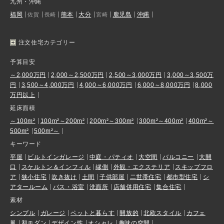
九州・沖縄
福岡
熊本
大分
鹿児島
沖縄
佐賀
長崎
宮崎
注文住宅カテゴリー
予算目安
～2,000万円
2,000～2,500万円
2,500～3,000万円
3,000～3,500万
円
3,500～4,000万円
4,000～6,000万円
6,000～8,000万円
8,000
万円以上
延床面積
～100m²
100m²～200m²
200m²～300m²
300m²～400m²
400m²～
500m²
500m²～
キーワード
平屋
ビルトインガレージ
中庭・パティオ
大空間
バルコニー
大開
口
スケルトン＆インフィル
縁側
外観・エクステリア
スキップフロ
ア
狭小住宅
吹き抜け
土間
子供部屋
二世帯住宅
都市型住宅
シ
アタールーム
バス・浴室
洗面所
店舗併用住宅
集合住宅
素材
シンプル
ガレージ
ペットと暮らす
開放的
北欧スタイル
カフェ
風
和モダン
デザイン性
オシャレ
趣味の空間