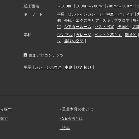
延床面積
～100m²
100m²～200m²
200m²～300m²
キーワード
平屋
ビルトインガレージ
中庭・パティオ
側
外観・エクステリア
スキップフロア
狭
宅
シアタールーム
バス・浴室
洗面所
店
素材
シンプル
ガレージ
ペットと暮らす
開放的
レ
趣味の空間
住まい方コンテンツ
平屋
ガレージハウス
中庭
吹き抜け
から探す
重量木骨の家とは
を探す
SE構法とは
特集