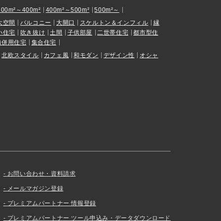
300m²～400m²
400m²～500m²
500m²～
大空間
バルコニー
大開口
スケルトン＆インフィル
縁
小住宅
吹き抜け
土間
子供部屋
二世帯住宅
都市型住
舗併用住宅
集合住宅
北欧スタイル
カフェ風
和モダン
デザイン性
オシャ
お問い合わせ・資料請求
メールマガジン登録
プレミアムパートナー 情報登録
プレミアムパートナー ツール申込み・データダウンロード