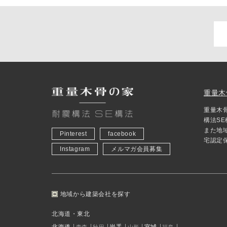
重量木
重量木
構法S
また地
Pinterest
facebook
宅認定
Instagram
メルマガ会員募集
地域から建築会社を探す
北海道・東北
北海道
岩手
宮城
青森
秋田
山形
福島