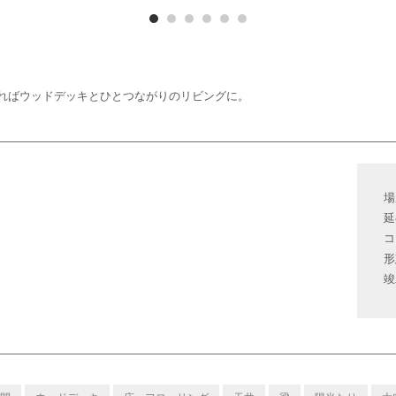
ければウッドデッキとひとつながりのリビングに。
場
延
コ
形
竣