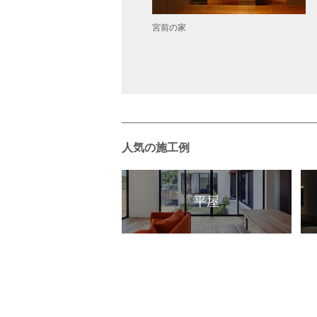
の家
宮前の家
人気の施工例
平屋