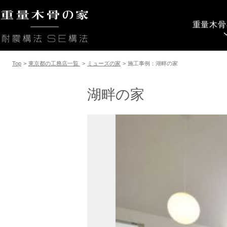
重量木骨
Top
>
東京都の工務店一覧
>
ミューズの家
>
施工事例：湖畔の家
湖畔の家