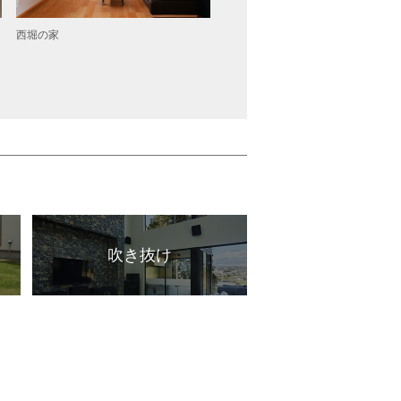
西堀の家
小金井の家
吹き抜け