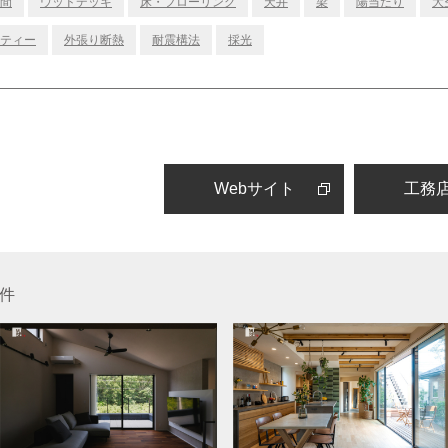
間
ウッドデッキ
床・フローリング
天井
梁
陽当たり
大
ティー
外張り断熱
耐震構法
採光
Webサイト
工務
件