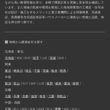
ながら高い耐震性能を誇り、全棟で構造計算を実施し安全性を確認して
います。また地域の気候や環境を熟知した地域密着型の工務店・住宅会
社が設計・施工をするメリットと第三者機関による現場検査、完成保
証、長期優良住宅認定保証等ハウスメーカーに遜色ない性能と品質、保
証を併せ持つ家です。
地域から建築会社を探す
北海道・東北
北海道
岩手
宮城
青森
秋田
山形
福島
関東
東京
神奈川
埼玉
千葉
茨城
栃木
群馬
中部
新潟
富山
長野
岐阜
愛知
静岡
石川
福井
山梨
近畿
大阪
兵庫
京都
滋賀
奈良
三重
和歌山
中国・四国
広島
山口
愛媛
岡山
鳥取
島根
香川
徳島
高知