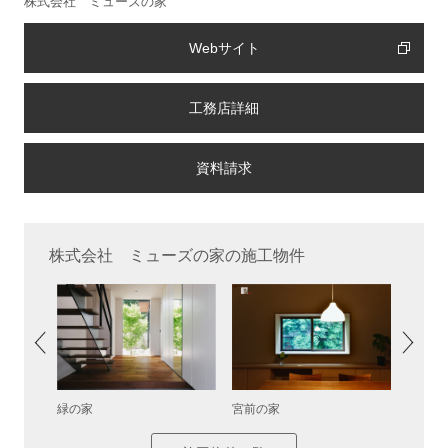
株式会社 ミューズの家
Webサイト
工務店詳細
株式会社 ミューズの家の施工物件
宮前の家
見晴ら
緑の家