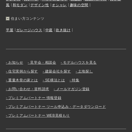
風
和モダン
デザイン性
オシャレ
趣味の空間
住まい方コンテンツ
平屋
ガレージハウス
中庭
吹き抜け
お知らせ
見学会・相談会
モデルハウスを見る
住宅実例から探す
建築会社を探す
土地探し
重量木骨の家とは
SE構法とは
特集
お問い合わせ・資料請求
メールマガジン登録
プレミアムパートナー 情報登録
プレミアムパートナー ツール申込み・データダウンロード
プレミアムパートナー WEB見積もり