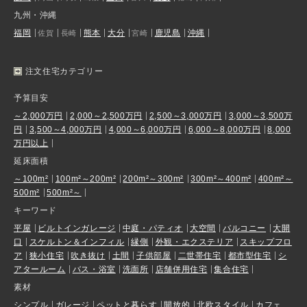
九州・沖縄
福岡
熊本
大分
鹿児島
沖縄
佐賀
長崎
宮崎
注文住宅カテゴリー
予算目安
～2,000万円
2,000～2,500万円
2,500～3,000万円
3,000～3,500万
円
3,500～4,000万円
4,000～6,000万円
6,000～8,000万円
8,000
万円以上
延床面積
～100m²
100m²～200m²
200m²～300m²
300m²～400m²
400m²～
500m²
500m²～
キーワード
平屋
ビルトインガレージ
中庭・パティオ
大空間
バルコニー
大開
口
スケルトン＆インフィル
縁側
外観・エクステリア
スキップフロ
ア
狭小住宅
吹き抜け
土間
子供部屋
二世帯住宅
都市型住宅
シ
アタールーム
バス・浴室
洗面所
店舗併用住宅
集合住宅
素材
シンプル
ガレージ
ペットと暮らす
開放的
北欧スタイル
カフェ