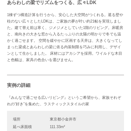
あらわしの梁でリズムをつくる、広々LDK
1棟ずつ構造計算を行うから、安心した大空間がつくれる。遮る壁や
柱のない広々としたLDKは、ご家族の夢が叶い約21帖を実現しまし
た。建て替え前は寒く、ジメジメとしていた1階のリビング。床暖房
と、南向きの大きな窓から入るたっぷりの太陽の明かりで冬でも温
かく過ごせます。 空間を緩やかに区画する天井は、大きくなってし
まった梁成とあらわしの梁に依る内装制限を巧みに利用し、デザイ
ンとして生かしました。 床材にはアカシアを採用。ワイルドな木目
と色幅は、家具の色合いを選びません。
実例の詳細
『みんなで過ごせる広いリビング』というご希望から、家族それぞ
れの“好き”を集めた、ラスティックスタイルの家
場所
東京都小金井市
延べ床面積
111.33m²