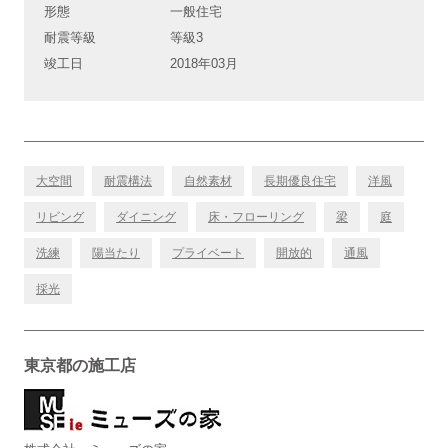
形態
一般住宅
耐震等級
等級3
竣工日
2018年03月
大空間
耐震構法
自然素材
長期優良住宅
洋風
リビング
ダイニング
床・フローリング
梁
庭
洗練
陽当たり
プライベート
開放的
通風
採光
東京都の施工店