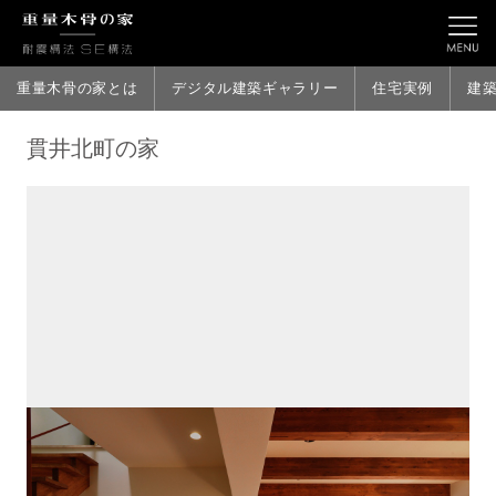
重量木骨の家とは
デジタル建築ギャラリー
住宅実例
建
貫井北町の家