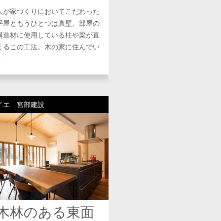
人が家づくりにおいてこだわった
平屋ともうひとつは真壁。部屋の
構造材に使用している柱や梁が直
えるこの工法。木の家に住んでい
.
イエ 宮部建設
木林のある東面