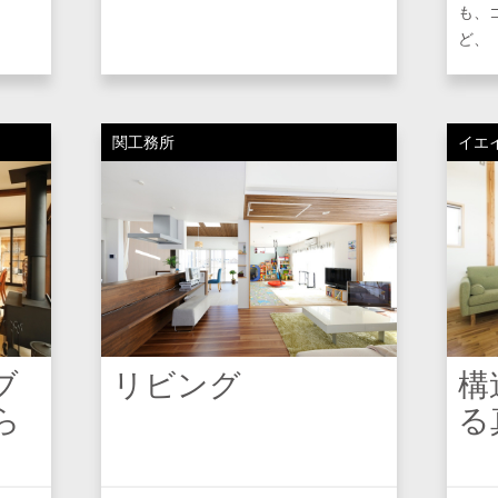
.
も、
ど、「b
関工務所
イエ
ブ
リビング
構
ら
る