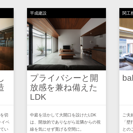
平成建設
関工
し
プライバシーと開
ba
造
放感を兼ね備えた
LDK
を切
中庭を活かして大開口を設けたLDK
ご夫
ライベ
は、開放的でありながら近隣からの視
「壁
てい
線を気にせず寛げる空間に。
との