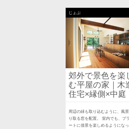
じょぶ
郊外で景色を楽
む平屋の家｜木
住宅×縁側×中庭
周辺の緑も取り込むように、風景
り取る窓を配置。 室内でも、プ
ートに借景を楽しめるようになっ