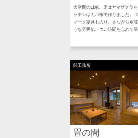
大空間のLDK。床はヤマザクラ
ッチンはカバ桜で作りました。 
ィーク家具も入り、さながら別荘
うな雰囲気。つい時間を忘れて過ご
関工務所
畳の間