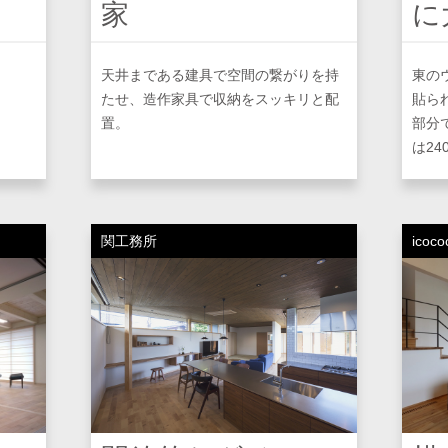
家
に
天井まである建具で空間の繋がりを持
東の
たせ、造作家具で収納をスッキリと配
貼ら
置。
部分
は24
関工務所
icoco