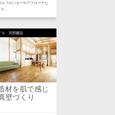
ゴルフのパターやアプローチな
...
イエ 宮部建設
造材を肌で感じ
真壁づくり