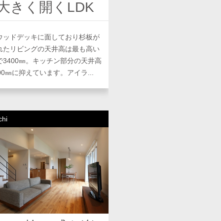
大きく開くLDK
ウッドデッキに面しており杉板が
れたリビングの天井高は最も高い
で3400㎜。キッチン部分の天井高
00㎜に抑えています。アイラ...
chi