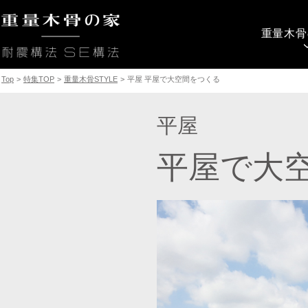
重量木骨
Top
>
特集TOP
>
重量木骨STYLE
>
平屋 平屋で大空間をつくる
平屋
平屋で大