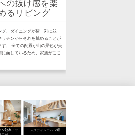
への抜け感を楽
めるリビング
ング、ダイニングが横一列に並
キッチンからそれを眺めることが
ます。 全ての配置が山の景色が美
南に面しているため、家族がここ
コン効率アッ
スタディルーム12選
裏ワザ