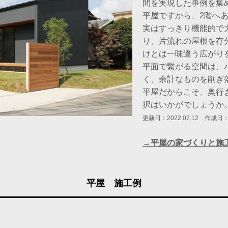
間を実現した事例を集
平屋ですから、2階へ
実はすっきり機能的で
り、片流れの屋根を存
けとは一味違う広がり
平面で繋がる空間は、
く、余計なものを削ぎ
平屋だからこそ、奥行
択はいかがでしょうか
更新日：2022.07.12 作成日：20
→平屋の家づくりと施
平屋 施工例