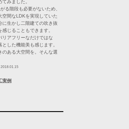
めてみました。
あがる階段も必要がないため、
大空間なLDKを実現していた
分に生かし二階建ての吹き抜
を感じることもできます。
バリアフリーなだけではな
落とした機能美も感じます。
きのある大空間を。そんな選
。
18.01.15
工実例