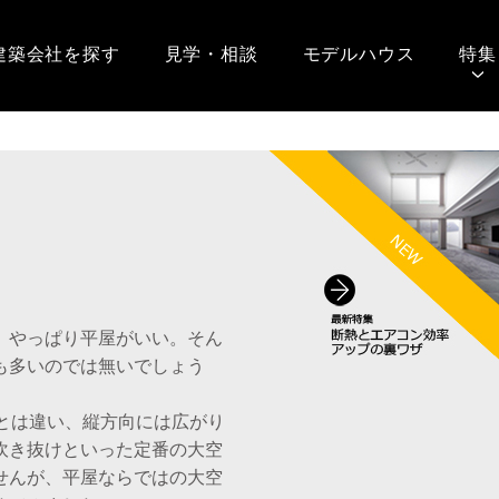
建築会社を探す
見学・相談
モデルハウス
特集
、やっぱり平屋がいい。そん
も多いのでは無いでしょう
てとは違い、縦方向には広がり
吹き抜けといった定番の大空
せんが、平屋ならではの大空