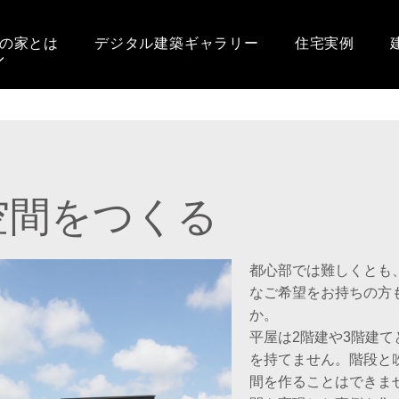
の家とは
デジタル建築ギャラリー
住宅実例
空間をつくる
都心部では難しくとも
なご希望をお持ちの方
か。
平屋は2階建や3階建
を持てません。階段と
間を作ることはできま