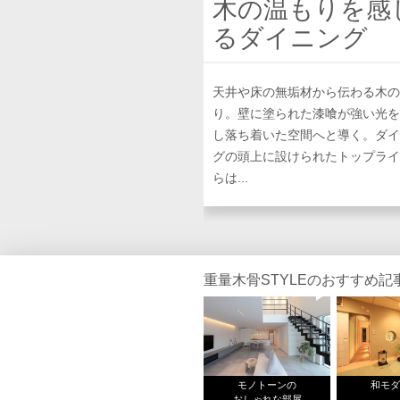
木の温もりを感
るダイニング
天井や床の無垢材から伝わる木の
り。壁に塗られた漆喰が強い光を
し落ち着いた空間へと導く。ダイ
グの頭上に設けられたトップライ
らは...
重量木骨STYLEのおすすめ記
モノトーンの
和モ
おしゃれな部屋