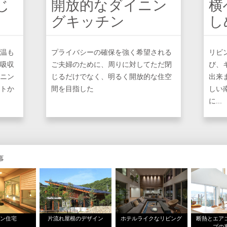
じ
開放的なダイニン
横
グキッチン
し
温も
プライバシーの確保を強く希望される
リビ
吸収
ご夫婦のために、周りに対してただ閉
び、
ニン
じるだけでなく、明るく開放的な住空
出来
トか
間を目指した
しい
に...
事
ダン住宅
片流れ屋根のデザイン
ホテルライクなリビング
断熱とエア
プの