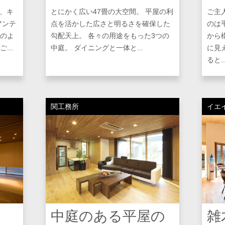
を、キ
とにかく広い47畳の大空間。 平屋の利
ご主
アンテ
点を活かした広さと明るさを確保した
のは
のよ
勾配天上。 各々の用途をもった3つの
から
...
中庭。 ダイニングと一体と...
に見
ると..
関工務所
イエ
中庭のある平屋の
雑