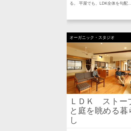
る。 平屋でも、LDK全体を勾配..
オーガニック・スタジオ
ＬＤＫ ストー
と庭を眺める暮
し