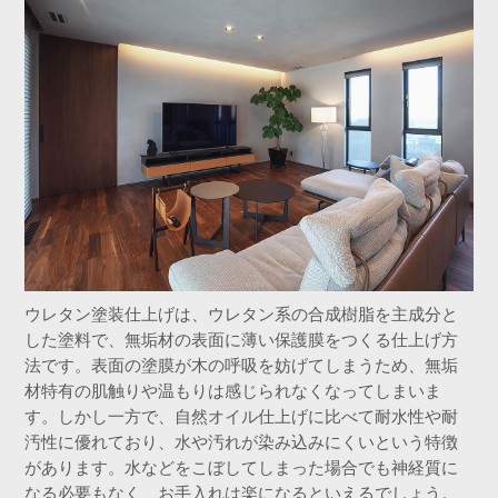
ウレタン塗装仕上げは、ウレタン系の合成樹脂を主成分と
した塗料で、無垢材の表面に薄い保護膜をつくる仕上げ方
法です。表面の塗膜が木の呼吸を妨げてしまうため、無垢
材特有の肌触りや温もりは感じられなくなってしまいま
す。しかし一方で、自然オイル仕上げに比べて耐水性や耐
汚性に優れており、水や汚れが染み込みにくいという特徴
があります。水などをこぼしてしまった場合でも神経質に
なる必要もなく、お手入れは楽になるといえるでしょう。