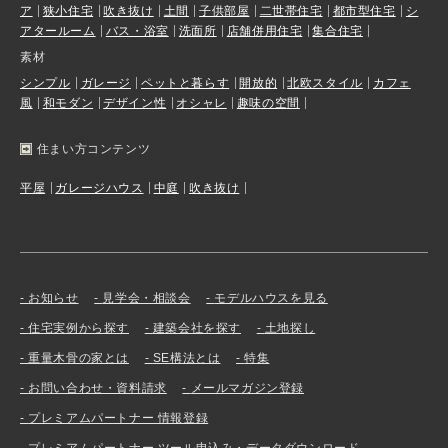
ア
狭小住宅
吹き抜け
土間
子供部屋
二世帯住宅
都市型住宅
シ
アタールーム
バス・浴室
洗面所
店舗併用住宅
集合住宅
素材
シンプル
ガレージ
ペットと暮らす
開放的
北欧スタイル
カフェ
風
和モダン
デザイン性
オシャレ
趣味の空間
住まい方コンテンツ
平屋
ガレージハウス
中庭
吹き抜け
お知らせ
見学会・相談会
モデルハウスを見る
住宅実例から探す
建築会社を探す
土地探し
重量木骨の家とは
SE構法とは
特集
お問い合わせ・資料請求
メールマガジン登録
プレミアムパートナー 情報登録