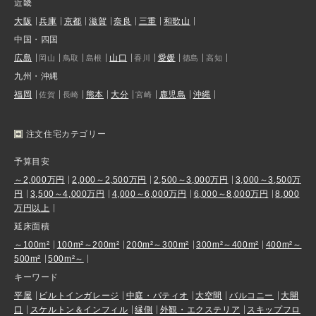
近畿
大阪
兵庫
京都
滋賀
奈良
三重
和歌山
中国・四国
広島
山口
愛媛
岡山
鳥取
島根
香川
徳島
高知
九州・沖縄
福岡
熊本
大分
鹿児島
沖縄
佐賀
長崎
宮崎
注文住宅カテゴリー
予算目安
～2,000万円
2,000～2,500万円
2,500～3,000万円
3,000～3,500万
円
3,500～4,000万円
4,000～6,000万円
6,000～8,000万円
8,000
万円以上
延床面積
～100m²
100m²～200m²
200m²～300m²
300m²～400m²
400m²～
500m²
500m²～
キーワード
平屋
ビルトインガレージ
中庭・パティオ
大空間
バルコニー
大開
口
スケルトン＆インフィル
縁側
外観・エクステリア
スキップフロ