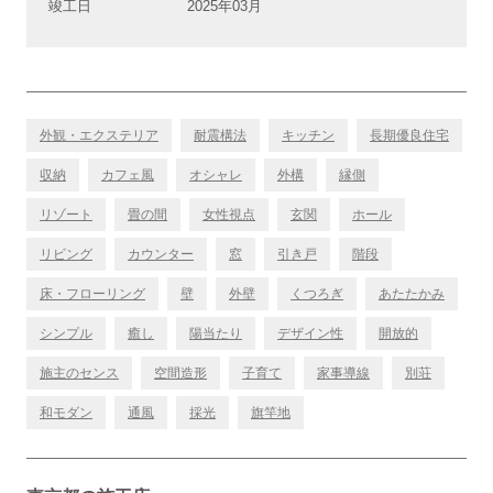
竣工日
2025年03月
外観・エクステリア
耐震構法
キッチン
長期優良住宅
収納
カフェ風
オシャレ
外構
縁側
リゾート
畳の間
女性視点
玄関
ホール
リビング
カウンター
窓
引き戸
階段
床・フローリング
壁
外壁
くつろぎ
あたたかみ
シンプル
癒し
陽当たり
デザイン性
開放的
施主のセンス
空間造形
子育て
家事導線
別荘
和モダン
通風
採光
旗竿地