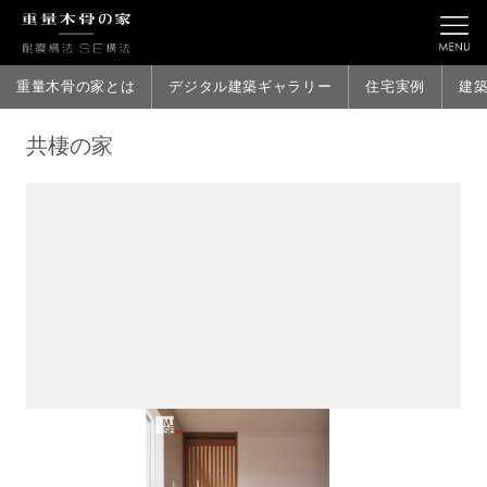
重量木骨の家とは
デジタル建築ギャラリー
住宅実例
建
共棲の家