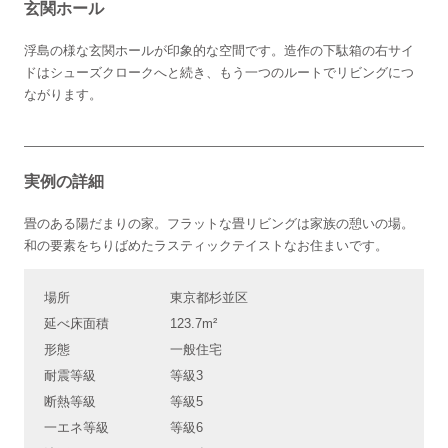
玄関ホール
浮島の様な玄関ホールが印象的な空間です。造作の下駄箱の右サイ
ドはシューズクロークへと続き、もう一つのルートでリビングにつ
ながります。
実例の詳細
畳のある陽だまりの家。フラットな畳リビングは家族の憩いの場。
和の要素をちりばめたラスティックテイストなお住まいです。
場所
東京都杉並区
延べ床面積
123.7m²
形態
一般住宅
耐震等級
等級3
断熱等級
等級5
一エネ等級
等級6