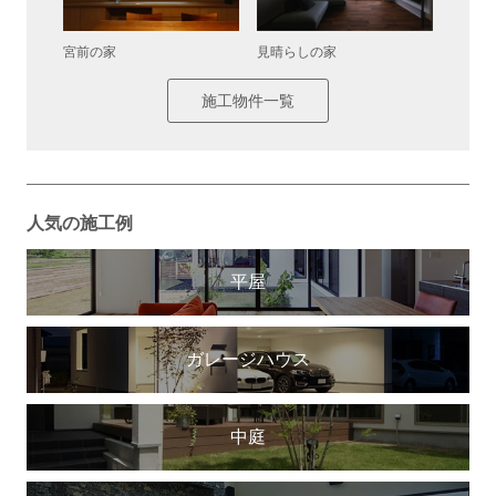
宮前の家
見晴らしの家
中庭カ
施工物件一覧
人気の施工例
平屋
ガレージハウス
中庭