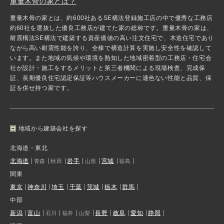
重量木骨の家とは？
重量木骨の家とは、約600社あるSE構法登録施工店の中で優秀な工務店
約60社を選抜した優良工務店が建てた家の総称です。重量木骨の家は、
耐震構法SE構法で建築する資産価値の高い注文住宅で、木造住宅であり
ながら高い耐震性能を誇り、全棟で構造計算を実施し安全性を確認して
います。また地域の気候や環境を熟知した地域密着型の工務店・住宅会
社が設計・施工をするメリットと第三者機関による現場検査、完成保
証、長期優良住宅認定保証等ハウスメーカーに遜色ない性能と品質、保
証を併せ持つ家です。
地域から建築会社を探す
北海道・東北
北海道
岩手
宮城
青森
秋田
山形
福島
関東
東京
神奈川
埼玉
千葉
茨城
栃木
群馬
中部
新潟
富山
長野
岐阜
愛知
静岡
石川
福井
山梨