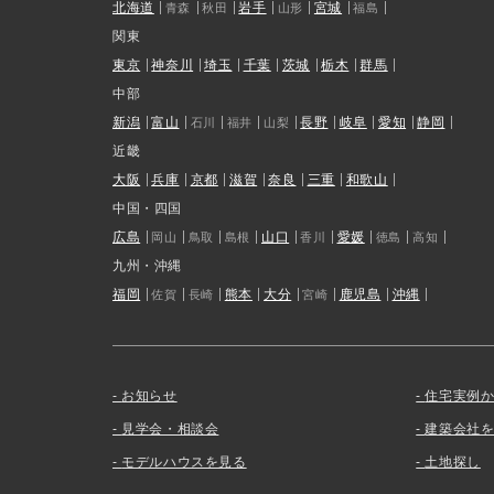
北海道
岩手
宮城
青森
秋田
山形
福島
関東
東京
神奈川
埼玉
千葉
茨城
栃木
群馬
中部
新潟
富山
長野
岐阜
愛知
静岡
石川
福井
山梨
近畿
大阪
兵庫
京都
滋賀
奈良
三重
和歌山
中国・四国
広島
山口
愛媛
岡山
鳥取
島根
香川
徳島
高知
九州・沖縄
福岡
熊本
大分
鹿児島
沖縄
佐賀
長崎
宮崎
お知らせ
住宅実例
見学会・相談会
建築会社
モデルハウスを見る
土地探し