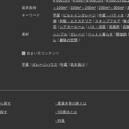
6,000万円
6,000～8,000万円
8,000万円以
延床面積
～100m²
100m²～200m²
200m²～300m²
キーワード
平屋
ビルトインガレージ
中庭・パティオ
側
外観・エクステリア
スキップフロア
狭
宅
シアタールーム
バス・浴室
洗面所
店
素材
シンプル
ガレージ
ペットと暮らす
開放的
レ
趣味の空間
住まい方コンテンツ
平屋
ガレージハウス
中庭
吹き抜け
から探す
重量木骨の家とは
を探す
SE構法とは
特集