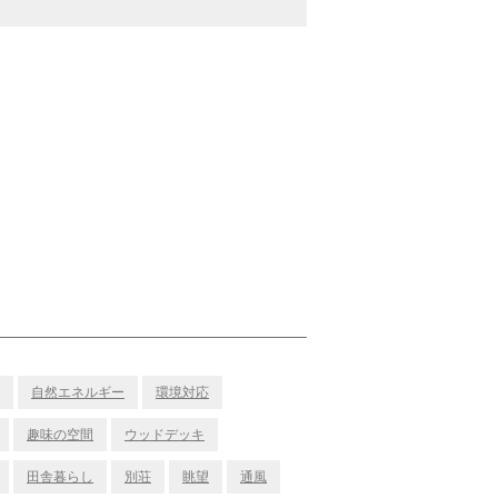
自然エネルギー
環境対応
趣味の空間
ウッドデッキ
田舎暮らし
別荘
眺望
通風