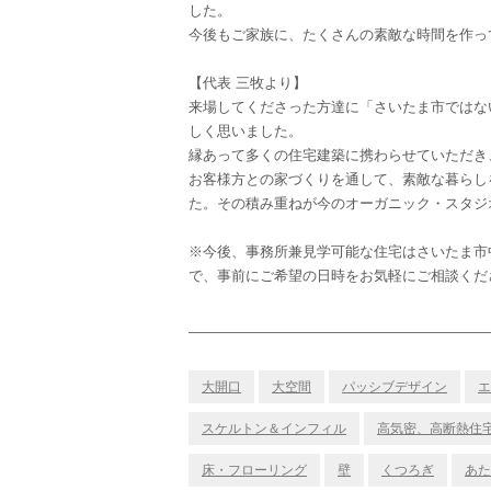
した。
今後もご家族に、たくさんの素敵な時間を作っ
【代表 三牧より】
来場してくださった方達に「さいたま市ではな
しく思いました。
縁あって多くの住宅建築に携わらせていただき
お客様方との家づくりを通して、素敵な暮らし
た。その積み重ねが今のオーガニック・スタジ
※今後、事務所兼見学可能な住宅はさいたま市
で、事前にご希望の日時をお気軽にご相談くだ
大開口
大空間
パッシブデザイン
エ
スケルトン＆インフィル
高気密、高断熱住
床・フローリング
壁
くつろぎ
あた