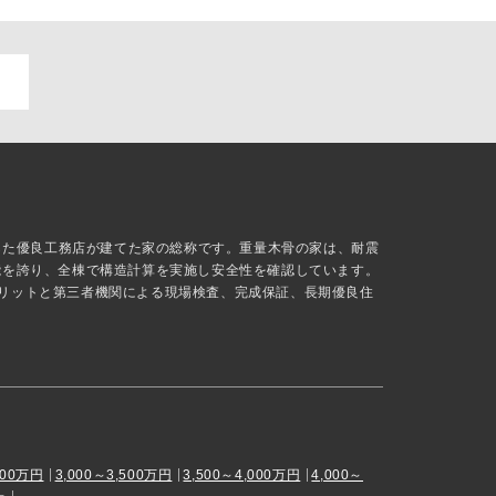
抜した優良工務店が建てた家の総称です。重量木骨の家は、耐震
能を誇り、全棟で構造計算を実施し安全性を確認しています。
リットと第三者機関による現場検査、完成保証、長期優良住
000万円
3,000～3,500万円
3,500～4,000万円
4,000～