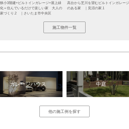
狭小3階建+ビルトインガレージ+屋上緑
高台から芝川を望むビルトインガレー
化＝住んでいるだけで楽しい家 大人の
のある家 ｜見沼の家.1
家づくり.2 ｜さいたま市中央区
施工物件一覧
ガレージハウス
中庭
他の施工例を探す