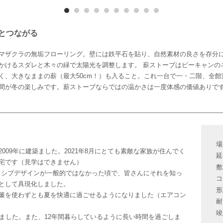
とつながる
マザクラの無垢フローリング。壁には鉄平石を貼り、自然素材の良さを存分
かけるスダレと木々の緑で太陽光を調整します。 薪ストーブはピーキャンの
く、大きなままの薪（最大50cm！）も入ること。これ一台で一・二階、全
間が冬の楽しみです。薪ストーブならではの温かさは一度体感の価値ありで
場
09年に建築ました。2021年8月にとても素敵な家族が住んでく
延
宅です（見学はできません）
敷
パッシブデザインが一般的ではなかった頃で、皆さんにそれを知っ
コ
として具現化しました。
形
簾を使わずとも夏を快適に過ごせるようになりました（エアコン
耐
竣
ました。また、12年間暮らしているように長い時間を過ごしま