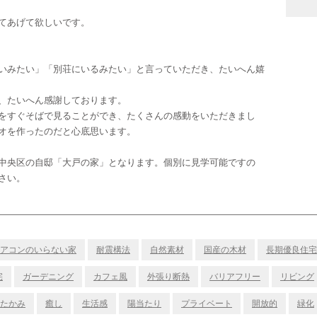
てあげて欲しいです。
いみたい」「別荘にいるみたい」と言っていただき、たいへん嬉
、たいへん感謝しております。
をすぐそばで見ることができ、たくさんの感動をいただきまし
オを作ったのだと心底思います。
中央区の自邸「大戸の家」となります。個別に見学可能ですの
さい。
アコンのいらない家
耐震構法
自然素材
国産の木材
長期優良住宅
宅
ガーデニング
カフェ風
外張り断熱
バリアフリー
リビング
たかみ
癒し
生活感
陽当たり
プライベート
開放的
緑化