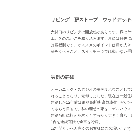
リビング 薪ストーブ ウッドデッキ
大開口のリビングは開放感があります。床はヤ
工。冬の温かさを取り込みます。夏には軒先に
は鋼板製です。オススメのポイントは扉が大き
薪をくべること、スイッチ一つでは動かない手
実例の詳細
オーガニック・スタジオのモデルハウスとして20
れることとなり、売却しました。現在は一般住
建築した12年前はまだ高断熱 高気密住宅や
てもらう目的で、私の理想の家をモデルハウス
建築当時に植えた木々もすっかり大きく育ち、
1台を連続運転で全室を冷房）
12年間たいへん多くのお客様にご来場いただき