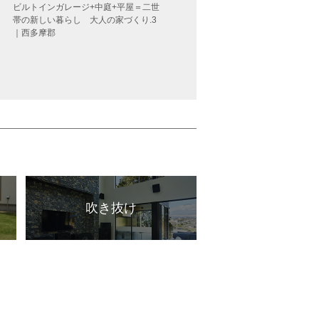
ビルトインガレージ+中庭+平屋＝二世
自分たちのライフスタイルや「好き
ジ
帯の新しい暮らし 大人の家づくり.3
深く理解した、大人の家づくり
｜西多摩郡
吹き抜け