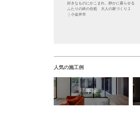
登り・トレイルラン・料理・裁縫・ガ
好きなものにかこまれ、静かに暮らせる
デニング…多趣味を楽しむ家 ｜見沼
ふたりの終の住処 大人の家づくり.1
｜小金井市
人気の施工例
平屋