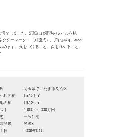
に活かしました。窓際には蓄熱のタイルを施
ネクターマークⅡ（対流式）。扉は鋳物、本体
館温めます。火をつけること、炎を眺めること、
す。
所
埼玉県さいたま市見沼区
べ床面積
152.31m²
地面積
197.26m²
スト
4,000～6,000万円
態
一般住宅
震等級
等級3
工日
2009年04月