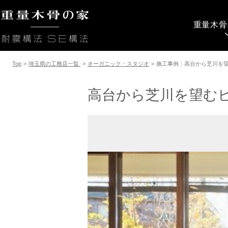
重量木骨
Top
>
埼玉県の工務店一覧
>
オーガニック・スタジオ
>
施工事例：高台から芝川を
高台から芝川を望む