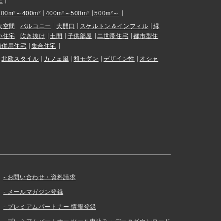
上
300m²～400m²
400m²～500m²
500m²～
大空間
バルコニー
大開口
スケルトン＆インフィル
縁
小住宅
吹き抜け
土間
子供部屋
二世帯住宅
都市型住
舗併用住宅
集合住宅
北欧スタイル
カフェ風
和モダン
デザイン性
オシャ
お問い合わせ・資料請求
メールマガジン登録
プレミアムパートナー 情報登録