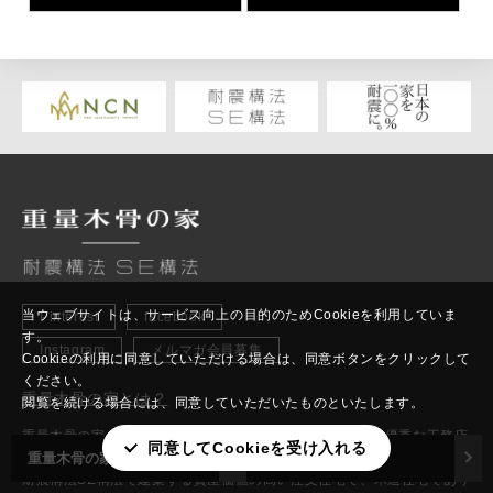
当ウェブサイトは、サービス向上の目的のためCookieを利用していま
Pinterest
facebook
す。
Instagram
メルマガ会員募集
Cookieの利用に同意していただける場合は、同意ボタンをクリックして
ください。
重量木骨の家とは？
閲覧を続ける場合には、同意していただいたものといたします。
重量木骨の家とは、約600社あるSE構法登録施工店の中で優秀な工務店
同意してCookieを受け入れる
重量木骨の家とは？
建築会社を探す
約60社を選抜した優良工務店が建てた家の総称です。重量木骨の家は、
耐震構法SE構法で建築する資産価値の高い注文住宅で、木造住宅であり