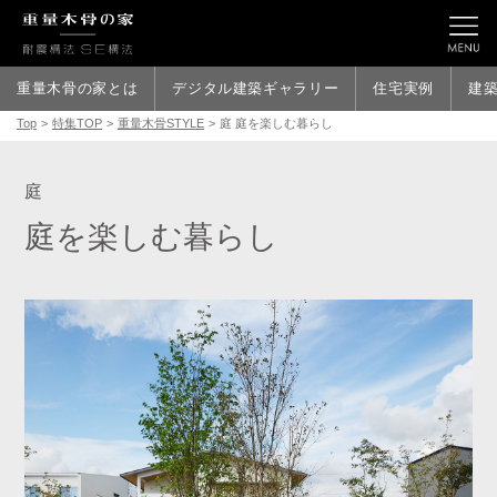
重量木骨の家とは
デジタル建築ギャラリー
住宅実例
建
Top
>
特集TOP
>
重量木骨STYLE
>
庭 庭を楽しむ暮らし
庭
庭を楽しむ暮らし