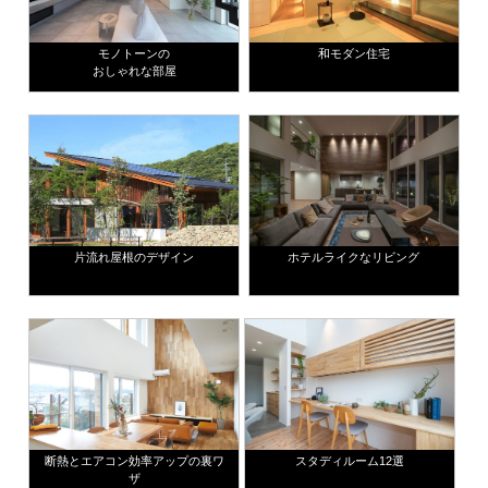
モノトーンの
和モダン住宅
おしゃれな部屋
片流れ屋根のデザイン
ホテルライクなリビング
断熱とエアコン効率アップの裏ワ
スタディルーム12選
ザ