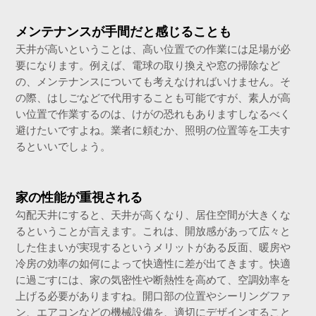
メンテナンスが手間だと感じることも
天井が高いということは、高い位置での作業には足場が必
要になります。例えば、電球の取り換えや窓の掃除など
の、メンテナンスについても考えなければいけません。そ
の際、はしごなどで代用することも可能ですが、素人が高
い位置で作業するのは、けがの恐れもありますしなるべく
避けたいですよね。業者に頼むか、照明の位置等を工夫す
るといいでしょう。
家の性能が重視される
勾配天井にすると、天井が高くなり、居住空間が大きくな
るということが言えます。これは、開放感があって広々と
した住まいが実現するというメリットがある反面、暖房や
冷房の効率の如何によって快適性に差が出てきます。快適
に過ごすには、家の気密性や断熱性を高めて、空調効率を
上げる必要がありますね。開口部の位置やシーリングファ
ン、エアコンなどの機械設備を、適切にデザインすること