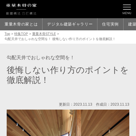
重量木骨の家とは
デジタル建築ギャラリー
住宅実例
建
Top
>
特集TOP
>
重量木骨STYLE
>
勾配天井でおしゃれな空間を！ 後悔しない作り方のポイントを徹底解説！
勾配天井でおしゃれな空間を！
後悔しない作り方のポイントを
徹底解説！
更新日：2023.11.13 作成日：2023.11.13